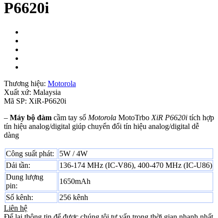
P6620i
Thương hiệu:
Motorola
Xuất xứ:
Malaysia
Mã SP:
XiR-P6620i
–
Máy bộ đàm
cầm tay số
Motorola
MotoTrbo
XiR P6620i
tích hợp
tín hiệu analog/digital giúp chuyển đổi tín hiệu analog/digital dễ
dàng
Công suất phát:
5W / 4W
Dải tần:
136-174 MHz (IC-V86), 400-470 MHz (IC-U86)
Dung lượng
1650mAh
pin:
Số kênh:
256 kênh
Liên hệ
Để lại thông tin để được chúng tôi tư vấn trong thời gian nhanh nhất