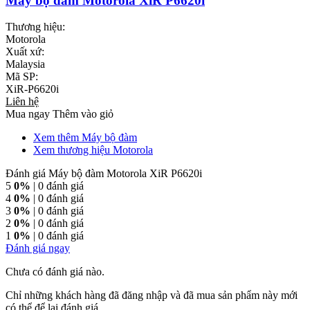
Máy bộ đàm Motorola XiR P6620i
Thương hiệu:
Motorola
Xuất xứ:
Malaysia
Mã SP:
XiR-P6620i
Liên hệ
Mua ngay
Thêm vào giỏ
Xem thêm Máy bộ đàm
Xem thương hiệu Motorola
Đánh giá Máy bộ đàm Motorola XiR P6620i
5
0%
| 0 đánh giá
4
0%
| 0 đánh giá
3
0%
| 0 đánh giá
2
0%
| 0 đánh giá
1
0%
| 0 đánh giá
Đánh giá ngay
Chưa có đánh giá nào.
Chỉ những khách hàng đã đăng nhập và đã mua sản phẩm này mới
có thể để lại đánh giá.