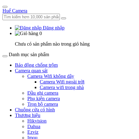
Huế Camera
Đăng nhập
0
Chưa có sản phẩm nào trong giỏ hàng
Danh mục sản phẩm
Báo động chống trộm
Camera quan sát
Camera Wifi không dây
Camera Wifi ngoài trời
Camera wifi trong nhà
Đầu ghi camera
Phụ kiện camera
Trọn bộ camera
Chuông cửa có hình
Thương hiệu
Hikvision
Dahua
Ezviz
Imou