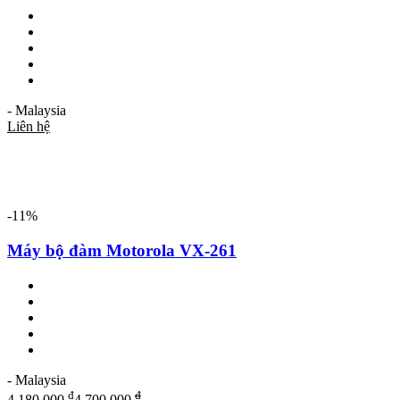
- Malaysia
Liên hệ
-11%
Máy bộ đàm Motorola VX-261
- Malaysia
₫
₫
4,180,000
4,700,000