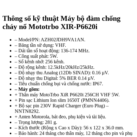
Thông số kỹ thuật Máy bộ đàm chống
cháy nổ Mototrbo XIR-P6620i
– Model/PN: AZH02JDH9VA1AN.
– Băng tần sử dụng: VHF.
– Dải tần số hoạt động: 136-174 MHz.
– Công suất phát: 5W.
– Số kênh nhớ: 256 kênh.
– Độ rộng kênh: 12.5kHz/20kHz/25kHz.
– Độ nhạy thu Analog (12Db SINAD): 0.16 µV.
– Độ nhạy thu Digital: 5% BER 0.14 µV.
– Tiêu chuẩn chống bụi và chống nước: IP67.
– Máy gồm:
+ Thân máy MotoTrbo XiR P6620i 256CH VHF 5W.
+ Pin sạc Lithium Ion slim 1650T (PMNN4406).
+ Bộ sạc pin 230V Rapid Charger (Euro Plug) –
NNTN8292.
+ Anten Motorola, bát đeo, phụ kiện và tài liệu.
– Trọng lượng: 281 g.
– Kích thước (Rộng x Cao x Dày): 56 x 122 x 36.0 mm.
– Bảo hành: 24 tháng cho thân máy, 12 tháng cho pin và phụ