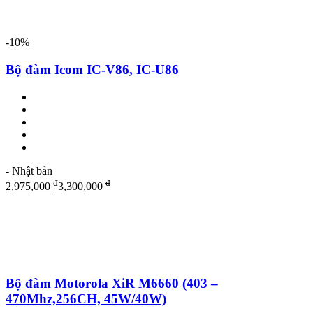
-10%
Bộ đàm Icom IC-V86, IC-U86
- Nhật bản
₫
₫
2,975,000
3,300,000
Bộ đàm Motorola XiR M6660 (403 –
470Mhz,256CH, 45W/40W)