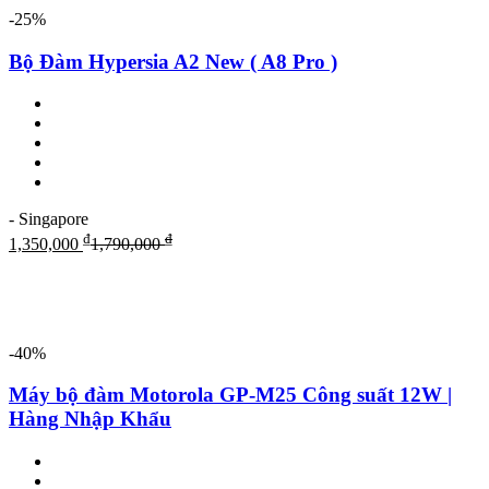
-25%
Bộ Đàm Hypersia A2 New ( A8 Pro )
- Singapore
₫
₫
1,350,000
1,790,000
-40%
Máy bộ đàm Motorola GP-M25 Công suất 12W |
Hàng Nhập Khẩu