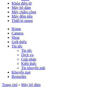
Khóa điện tử
Máy bộ đàm
Máy chấm công
Máy đếm tiền
Thiết bị mạng
Home
Camera
Shop
Giới thiệu
Tin tức
Tin tức
Dịch vụ
Giải pháp
Kiến thức
Tin khuyến mãi
Khuyến mại
Bestseller
Trang chủ
»
Máy bộ đàm