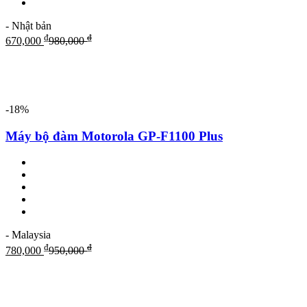
- Nhật bản
₫
₫
670,000
980,000
-18%
Máy bộ đàm Motorola GP-F1100 Plus
- Malaysia
₫
₫
780,000
950,000