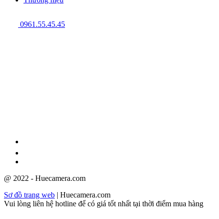
0961.55.45.45
GPĐKKD: 3301123843 do Sở Kế hoạch và Đầu tư cấp ngày
08/12/2009
@ 2022 - Huecamera.com
Sơ đồ trang web
| Huecamera.com
Vui lòng liên hệ hotline để có giá tốt nhất tại thời điểm mua hàng