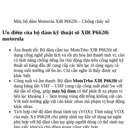
Máy bộ đàm Motorola XiR P6620i – Chống cháy nổ
Ưu điểm của bộ đàm kỹ thuật số XIR P6620i
motorola
Âm thanh tốt: Bộ đàm cầm tay MotoTrbo XIR P6620i sử
dụng công nghệ phân tích và tối ưu hóa âm thanh tinh vi, còn
có tính năng chống tiếng ồn chủ động dựa trên công nghệ kỹ
thuật số hàng đầu để cung cấp các liên lạc rõ ràng ngay cả
trong môi trường rất ồn ào. Chỉ cần nghe là thấy được sự
khác biệt.
Công suất và âm thanh: Bộ đàm
MotoTrbo XIR P6620i
sử
dụng băng tần VHF – UHF cung cấp công suất phát 5w với
dải tần số rộng, giúp
máy bộ đàm
có thể phát đi xa phạm vi
liên lạc khoảng 1 – 5km trong vùng đất trống không vật cản.
Với môi trường gặp vật cản khác nhau mà phạm vị hoạt động
khác nhau.
Tích hợp chế độ đàm thoại rảnh tay (VOX): Tính năng VOX
của máy Xir P6620I cho phép rảnh tay khi sử dụng tai nghe
phù hợp với bộ đàm cầm tay giúp người dùng có thể rảnh tay
làm việc khácvà chủ động trong công việc hơn.