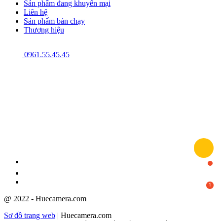
Sản phẩm đang khuyến mại
Liên hệ
Sản phẩm bán chạy
Thương hiệu
0961.55.45.45
GPĐKKD: 3301123843 do Sở Kế hoạch và Đầu tư cấp ngày 08/12/2009
@ 2022 - Huecamera.com
Sơ đồ trang web
| Huecamera.com