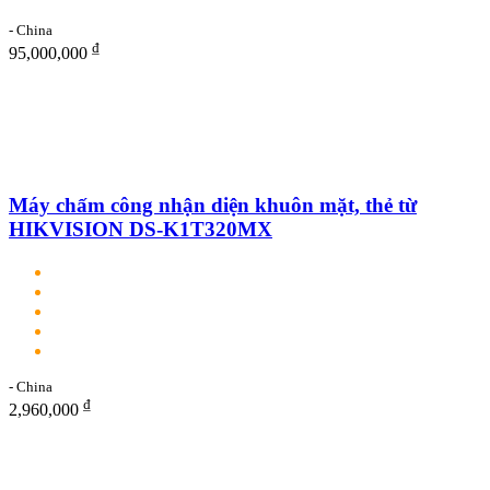
- China
₫
95,000,000
Máy chấm công nhận diện khuôn mặt, thẻ từ
HIKVISION DS-K1T320MX
- China
₫
2,960,000