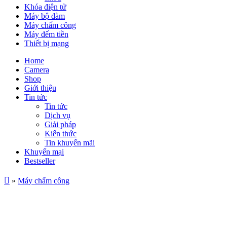
Khóa điện tử
Máy bộ đàm
Máy chấm công
Máy đếm tiền
Thiết bị mạng
Home
Camera
Shop
Giới thiệu
Tin tức
Tin tức
Dịch vụ
Giải pháp
Kiến thức
Tin khuyến mãi
Khuyến mại
Bestseller
»
Máy chấm công