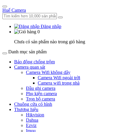
Huế Camera
Đăng nhập
0
Chưa có sản phẩm nào trong giỏ hàng
Danh mục sản phẩm
Báo động chống trộm
Camera quan sát
Camera Wifi không dây
Camera Wifi ngoài trời
Camera wifi trong nhà
Đầu ghi camera
Phụ kiện camera
Trọn bộ camera
Chuông cửa có hình
Thương hiệu
Hikvision
Dahua
Ezviz
Imou