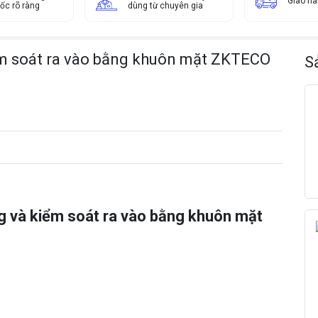
Giao h
ốc rõ ràng
dùng từ chuyên gia
i
ể
m
m soát ra vào bằng khuôn mặt ZKTECO
s
S
o
á
t
r
a
v
à
o
b
 và kiểm soát ra vào bằng khuôn mặt
ằ
n
g
k
h
u
ô