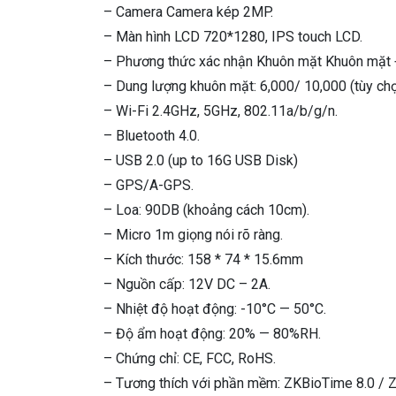
– Camera Camera kép 2MP.
– Màn hình LCD 720*1280, IPS touch LCD.
– Phương thức xác nhận Khuôn mặt Khuôn mặt +
– Dung lượng khuôn mặt: 6,000/ 10,000 (tùy chọ
– Wi-Fi 2.4GHz, 5GHz, 802.11a/b/g/n.
– Bluetooth 4.0.
– USB 2.0 (up to 16G USB Disk)
– GPS/A-GPS.
– Loa: 90DB (khoảng cách 10cm).
– Micro 1m giọng nói rõ ràng.
– Kích thước: 158 * 74 * 15.6mm
– Nguồn cấp: 12V DC – 2A.
– Nhiệt độ hoạt động: -10°C — 50°C.
– Độ ẩm hoạt động: 20% — 80%RH.
– Chứng chỉ: CE, FCC, RoHS.
– Tương thích với phần mềm: ZKBioTime 8.0 / Z