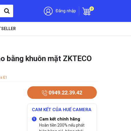
0
Đăng nhập
TSELLER
vào bằng khuôn mặt ZKTECO
s E1
0949.22.39.42
CAM KẾT CỦA HUẾ CAMERA
Cam kết chính hãng
Hoàn tiền 200% nếu phát