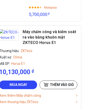
- Malaysia
5,700,000
₫
Máy chấm công và kiểm soát
ra vào bằng khuôn mặt
ZKTECO Horus E1
Thương hiệu:
ZKTeco
Xuất xứ:
China
Mã SP:
Horus E1
10,130,000
₫
MUA NGAY
THÊM VÀO GIỎ
Xem thêm Máy chấm công
Xem thương hiệu ZKTeco