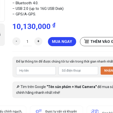
– Bluetooth 4.0.
– USB 2.0 (up to 16G USB Disk)
– GPS/A-GPS.
₫
10,130,000
i
M
-
+
MUA NGAY
THÊM VÀO 
á
y
c
Để lại thông tin để được chúng tôi tư vấn trong thời gian nhanh nhất
h
ấ
NHẬN
m
c
ô
🔎 Tìm trên Google
"Tên sản phẩm + Huế Camera"
để mua s
n
chính hãng nhanh nhất nhé!
g
v
à
ẩu chính ngạch,
k
Được tư vấn và khuyên