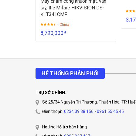
Máy chấm công khuôn mặt, vân
tay, thẻ Mifare HIKVISION DS-
K1T341CMF
3,1
- China
8,790,000
₫
HỆ THỐNG PHÂN PHỐI
TRỤ SỞ CHÍNH:
Số 25/34 Nguyễn Tri Phương, Thuận Hóa, TP. Huế
Điện thoại:
0234.39.38.156 - 0961.55.45.45
Hotline Hỗ trợ bán hàng