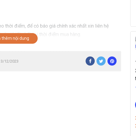
ư
ợ
n
g
o thời điểm, để có báo giá chính xác nhất xin liên hệ
có giá tốt nhất tại thời điểm mua hàng.
 thêm nội dung
 13/12/2023