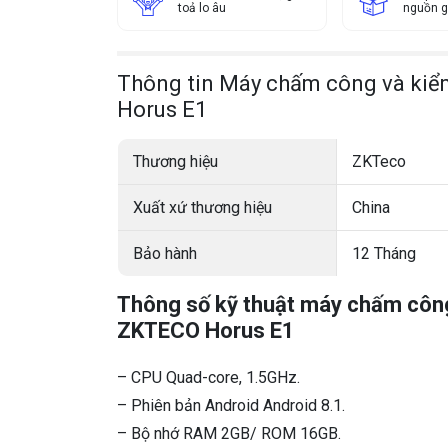
toả lo âu
nguồn g
Thông tin Máy chấm công và kiể
Horus E1
Thương hiệu
ZKTeco
Xuất xứ thương hiệu
China
Bảo hành
12 Tháng
Thông số kỹ thuật máy chấm công
ZKTECO Horus E1
– CPU Quad-core, 1.5GHz.
– Phiên bản Android Android 8.1.
– Bộ nhớ RAM 2GB/ ROM 16GB.