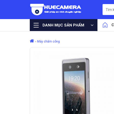
DANH MỤC SẢN PHẨM
C
»
Máy chấm công