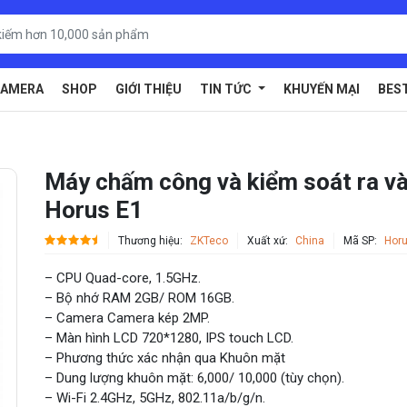
AMERA
SHOP
GIỚI THIỆU
TIN TỨC
KHUYẾN MẠI
BES
Máy chấm công và kiểm soát ra 
Horus E1
Thương hiệu:
ZKTeco
Xuất xứ:
China
Mã SP:
Horu
– CPU Quad-core, 1.5GHz.
– Bộ nhớ RAM 2GB/ ROM 16GB.
– Camera Camera kép 2MP.
– Màn hình LCD 720*1280, IPS touch LCD.
– Phương thức xác nhận qua Khuôn mặt
– Dung lượng khuôn mặt: 6,000/ 10,000 (tùy chọn).
– Wi-Fi 2.4GHz, 5GHz, 802.11a/b/g/n.