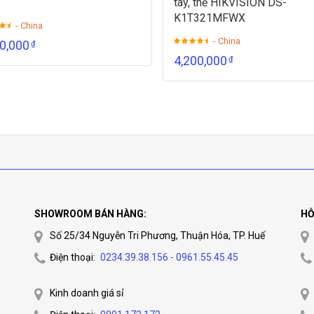
tay, thẻ HIKVISION DS-
K1T321MFWX
- China
- China
70,000
₫
4,200,000
₫
SHOWROOM BÁN HÀNG:
HỖ
Số 25/34 Nguyễn Tri Phương, Thuận Hóa, TP. Huế
Điện thoại:
0234.39.38.156 - 0961.55.45.45
Kinh doanh giá sỉ