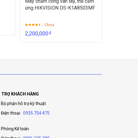
Máy chấm công vân tay, thẻ cảm
ứng HIKVISION DS-K1A8503MF
- China
2,200,000
₫
 TRỢ KHÁCH HÀNG
Bộ phận hỗ trợ kỹ thuật
Điện thoại:
0935.754.475
Phòng Kế toán