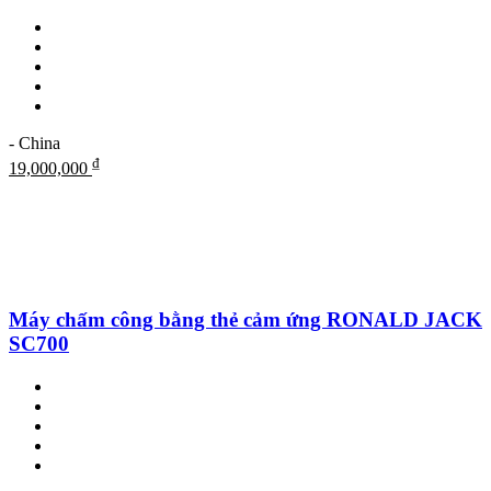
- China
₫
19,000,000
Máy chấm công bằng thẻ cảm ứng RONALD JACK
SC700