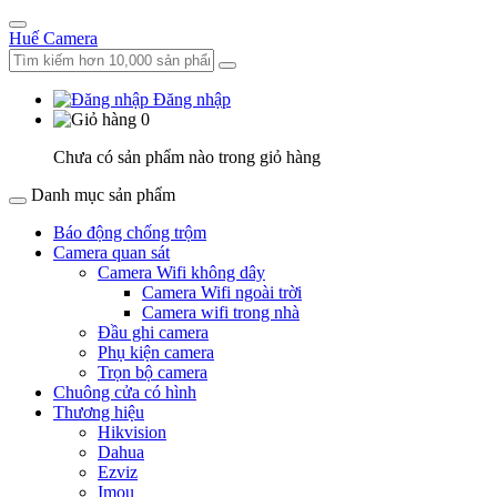
Huế Camera
Đăng nhập
0
Chưa có sản phẩm nào trong giỏ hàng
Danh mục sản phẩm
Báo động chống trộm
Camera quan sát
Camera Wifi không dây
Camera Wifi ngoài trời
Camera wifi trong nhà
Đầu ghi camera
Phụ kiện camera
Trọn bộ camera
Chuông cửa có hình
Thương hiệu
Hikvision
Dahua
Ezviz
Imou