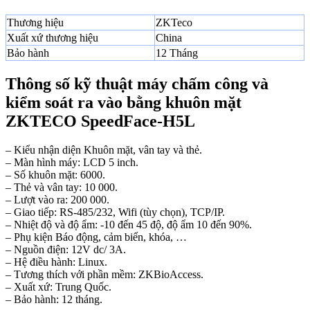
Thương hiệu
ZKTeco
Xuất xứ thương hiệu
China
Bảo hành
12 Tháng
Thông số kỹ thuật máy chấm công và
kiểm soát ra vào bằng khuôn mặt
ZKTECO SpeedFace-H5L
– Kiểu nhận diện Khuôn mặt, vân tay và thẻ.
– Màn hình máy: LCD 5 inch.
– Số khuôn mặt: 6000.
– Thẻ và vân tay: 10 000.
– Lượt vào ra: 200 000.
– Giao tiếp: RS-485/232, Wifi (tùy chọn), TCP/IP.
– Nhiệt độ và độ ẩm: -10 đến 45 độ, độ ẩm 10 đến 90%.
– Phụ kiện Báo động, cảm biến, khóa, …
– Nguồn điện: 12V dc/ 3A.
– Hệ điều hành: Linux.
– Tương thích với phần mềm: ZKBioAccess.
– Xuất xứ: Trung Quốc.
– Bảo hành: 12 tháng.