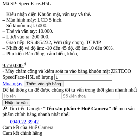
Mã SP:
SpeedFace-H5L
– Kiểu nhận diện Khuôn mặt, vân tay và thẻ.
– Màn hình máy: LCD 5 inch.
– Số khuôn mặt: 6000.
– Thẻ và vân tay: 10.000.
– Lượt vào ra: 200.000.
– Giao tiếp: RS-485/232, Wifi (tùy chọn), TCP/IP.
– Nhiệt độ và độ ẩm: -10 đến 45 độ, độ ẩm 10 đến 90%.
– Phụ kiện Báo động, cảm biến, khóa, …
₫
9,750,000
-
Máy chấm công và kiểm soát ra vào bằng khuôn mặt ZKTECO
SpeedFace-H5L số lượng
+
Mua ngay
Thêm vào giỏ hàng
Để lại thông tin để được chúng tôi tư vấn trong thời gian nhanh nhất
Nhận tư vấn
🔎 Tìm trên Google
"Tên sản phẩm + Huế Camera"
để mua sản
phẩm chính hãng nhanh nhất nhé!
0949.22.39.42
Cam kết của Huế Camera
Cam kết chính hãng