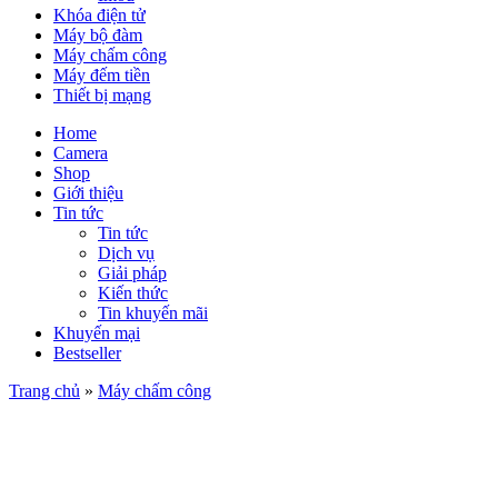
Khóa điện tử
Máy bộ đàm
Máy chấm công
Máy đếm tiền
Thiết bị mạng
Home
Camera
Shop
Giới thiệu
Tin tức
Tin tức
Dịch vụ
Giải pháp
Kiến thức
Tin khuyến mãi
Khuyến mại
Bestseller
Trang chủ
»
Máy chấm công