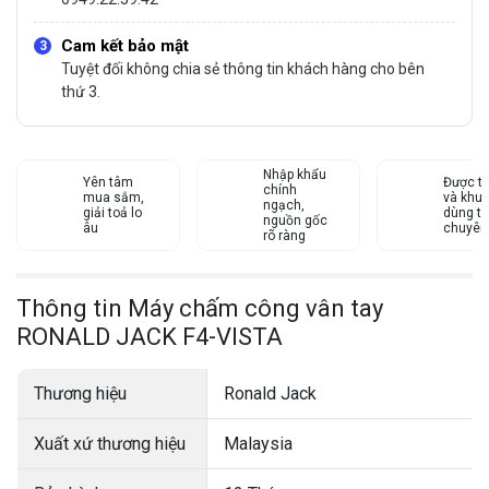
Cam kết bảo mật
Tuyệt đối không chia sẻ thông tin khách hàng cho bên
thứ 3.
Nhập khẩu
Yên tâm
Được tư
chính
mua sắm,
và khu
ngạch,
giải toả lo
dùng từ
nguồn gốc
âu
chuyên
rõ ràng
Thông tin Máy chấm công vân tay
RONALD JACK F4-VISTA
Thương hiệu
Ronald Jack
Xuất xứ thương hiệu
Malaysia