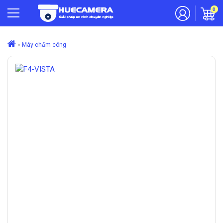
0
»
Máy chấm công