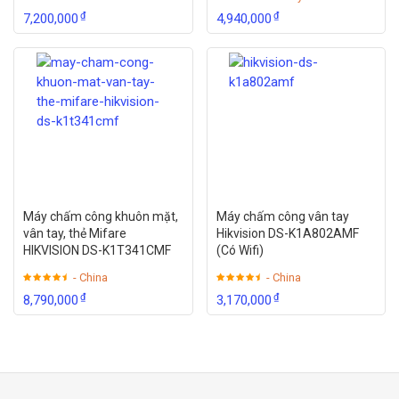
₫
₫
7,200,000
4,940,000
Máy chấm công khuôn mặt,
Máy chấm công vân tay
vân tay, thẻ Mifare
Hikvision DS-K1A802AMF
HIKVISION DS-K1T341CMF
(Có Wifi)
- China
- China
₫
₫
8,790,000
3,170,000