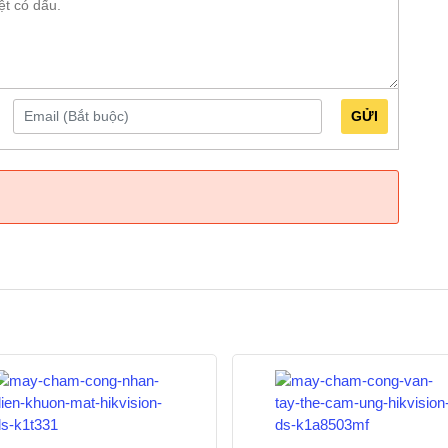
Nhà Hàng – Quán Ăn – Quán Cafe, Shop, Nhà Sách,
GỬI
1
ld Jack Pro, Wise eye
thêm máy chấm công vân tay bán chạy
Ronald jack K88
ản phẩm có thể thay đổi theo tùy theo thời điểm, để có
nh xác nhất xin liên hệ phòng kinh doanh Huế camera
67
để có giá tốt nhất tại thời điểm mua hàng.