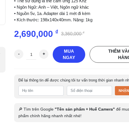
• Thẻ sử dụng là thẻ cảm ứng 125 Khz
• Ngôn Ngữ: Anh – Việt, Ngôn ngữ khác
• Nguồn 5v, 1a. Adapter dài 1 mét đi kèm
• Kích thước: 198x140x40mm. Nặng: 1kg
₫
2,690,000
₫
3,360,000
MUA
THÊM VÀ
M
ó
-
+
NGAY
HÀN
á
y
c
h
Để lại thông tin để được chúng tôi tư vấn trong thời gian nhanh n
ấ
m
NHẬN
c
ô
n
🔎 Tìm trên Google
"Tên sản phẩm + Huế Camera"
để mua
g
phẩm chính hãng nhanh nhất nhé!
v
â