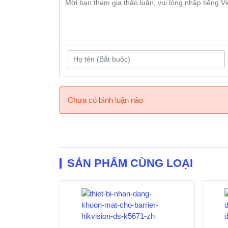
Trọng lượng:
1kg
Điện áp sử dụng:
5V – 1A
Công ty văn phòng, 
Phù Hợp Mô Hình:
Siêu Thị
Tương thích HDH:
Win 7, Win 10, Win 1
Chưa có bình luận nào
Tương thích phần
Mitaco, Mitapro, Rona
mềm:
Tham khảo 
SẢN PHẨM CÙNG LOẠI
Lưu ý:
Giá s
báo giá chí
0905.037.4