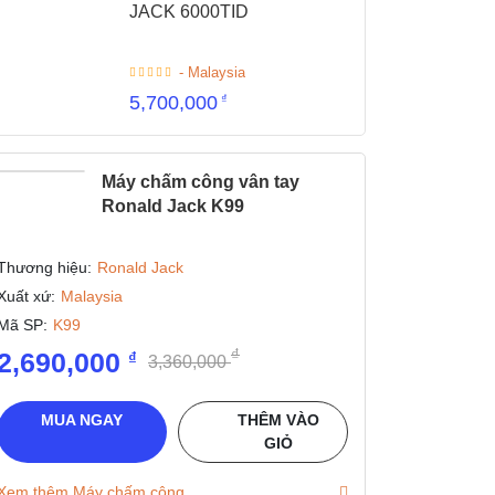
JACK 6000TID
- Malaysia
5,700,000
₫
Máy chấm công vân tay
Ronald Jack K99
Thương hiệu:
Ronald Jack
Xuất xứ:
Malaysia
Mã SP:
K99
₫
2,690,000
₫
3,360,000
MUA NGAY
THÊM VÀO
GIỎ
Xem thêm Máy chấm công