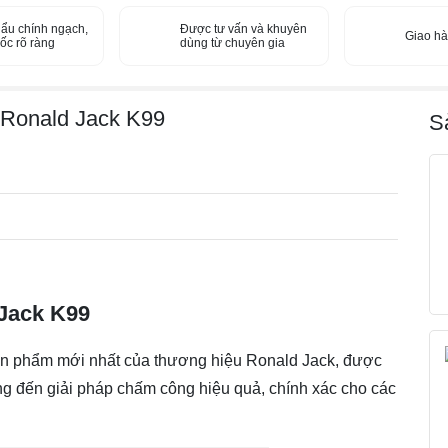
n
ẩu chính ngạch,
Được tư vấn và khuyên
Giao h
t
ốc rõ ràng
dùng từ chuyên gia
a
y
R
 Ronald Jack K99
S
o
n
a
l
d
J
a
c
k
Jack K99
K
9
ản phẩm mới nhất của thương hiệu Ronald Jack, được
9
ang đến giải pháp chấm công hiệu quả, chính xác cho các
s
ố
l