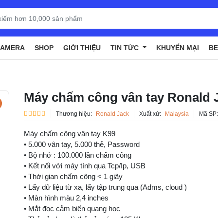
CAMERA
SHOP
GIỚI THIỆU
TIN TỨC
KHUYẾN MẠI
BE
Máy chấm công vân tay Ronald 
Thương hiệu:
Ronald Jack
Xuất xứ:
Malaysia
Mã SP
Máy chấm công vân tay K99
• 5.000 vân tay, 5.000 thẻ, Password
• Bộ nhớ : 100.000 lần chấm công
• Kết nối với máy tính qua Tcp/Ip, USB
• Thời gian chấm công < 1 giây
• Lấy dữ liệu từ xa, lấy tập trung qua (Adms, cloud )
• Màn hình màu 2,4 inches
• Mắt đọc cảm biến quang học