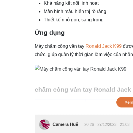
Khả năng kết nối linh hoạt
Màn hình màu hiển thị rõ ràng
Thiết kế nhỏ gọn, sang trọng
Ứng dụng
Máy chấm công vân tay
Ronald Jack K99
được 
chức, giúp quản lý thời gian làm việc của nhân
chấm công vân tay Ronald Jack
Xem
Model:
K99
Hãng-Thương hiệu:
Ronald Jack
Camera Huế
20:26 - 27/12/2023 - 21:03 -
Bảo hành:
12 Tháng