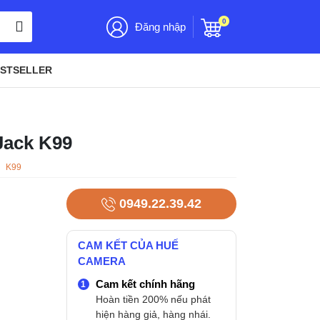
0
Đăng nhập
STSELLER
Jack K99
:
K99
0949.22.39.42
CAM KẾT CỦA HUẾ
CAMERA
Cam kết chính hãng
Hoàn tiền 200% nếu phát
hiện hàng giả, hàng nhái.