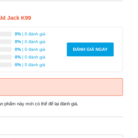
ld Jack K99
Chấm Công Vân Tay
5.000 Vân Tay, Password
0%
| 0 đánh giá
0%
| 0 đánh giá
 chấm công
0%
| 0 đánh giá
ĐÁNH GIÁ NGAY
Nhân Viên
0%
| 0 đánh giá
0%
| 0 đánh giá
 phẩm này mới có thể để lại đánh giá.