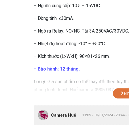
– Nguồn cung cấp: 10.5 – 15VDC.
– Dòng tĩnh: ≤30mA.
– Ngõ ra Relay: NO/NC. Tải 3A 250VAC/30VDC.
– Nhiệt độ hoạt động: -10° ~ +50°C.
– Kích thước (LxWxH): 98×81×26 mm.
– Bảo hành: 12 tháng.
Lưu ý:
Giá sản phẩm có thể thay đổi theo tùy the
phòng kinh doanh Huế camera
0905.037.467
để 
Xem
Camera Huế
11:09 - 10/01/2024 - 20:44 -