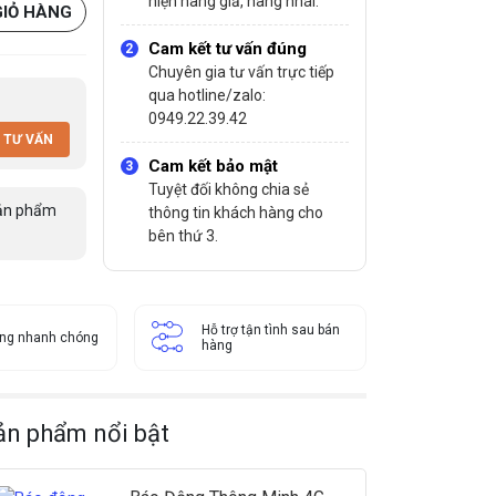
hiện hàng giả, hàng nhái.
GIỎ HÀNG
Cam kết tư vấn đúng
Chuyên gia tư vấn trực tiếp
qua hotline/zalo:
0949.22.39.42
 TƯ VẤN
Cam kết bảo mật
Tuyệt đối không chia sẻ
ản phẩm
thông tin khách hàng cho
bên thứ 3.
Hỗ trợ tận tình sau bán
àng nhanh chóng
hàng
ản phẩm nổi bật