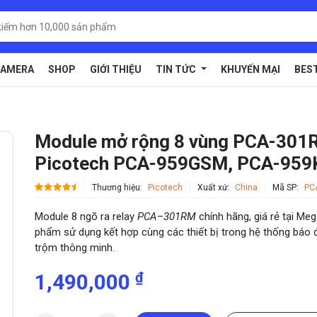
AMERA
SHOP
GIỚI THIỆU
TIN TỨC
KHUYẾN MẠI
BES
Module mở rộng 8 vùng PCA-301R
Picotech PCA-959GSM, PCA-959
Thương hiệu:
Picotech
Xuất xứ:
China
Mã SP:
PC
Module 8 ngõ ra relay
PCA
–
301RM
chính hãng, giá rẻ tại Me
phẩm sử dụng kết hợp cùng các thiết bị trong hệ thống báo 
trộm thông minh.
₫
1,490,000