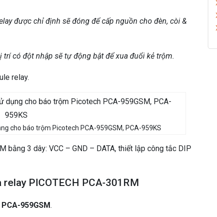
m
P
elay được chỉ định sẽ đóng để cấp nguồn cho đèn, còi &
i
c
o
vị trí có đột nhập sẽ tự động bật để xua đuổi kẻ trộm.
t
e
le relay.
c
h
P
C
A
ụng cho báo trộm Picotech PCA-959GSM, PCA-959KS
-
9
bằng 3 dây: VCC – GND – DATA, thiết lập công tắc DIP
5
9
G
ra relay PICOTECH PCA-301RM
S
M
m PCA-959GSM
.
,