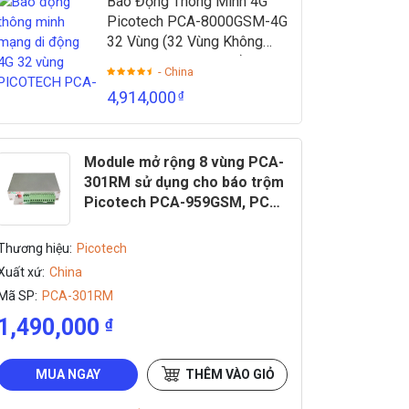
Báo Động Thông Minh 4G
Picotech PCA-8000GSM-4G
32 Vùng (32 Vùng Không
Dây + 2 Vùng Có Dây)
- China
4,914,000
₫
Module mở rộng 8 vùng PCA-
301RM sử dụng cho báo trộm
Picotech PCA-959GSM, PCA-
959KS
Thương hiệu:
Picotech
Xuất xứ:
China
Mã SP:
PCA-301RM
1,490,000
₫
MUA NGAY
THÊM VÀO GIỎ