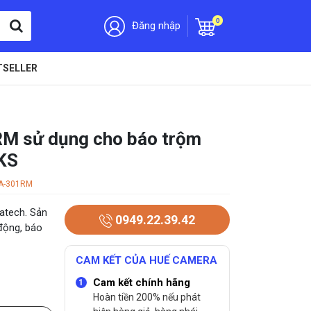
0
Đăng nhập
TSELLER
M sử dụng cho báo trộm
KS
A-301RM
gatech. Sản
0949.22.39.42
động, báo
CAM KẾT CỦA HUẾ CAMERA
Cam kết chính hãng
Hoàn tiền 200% nếu phát