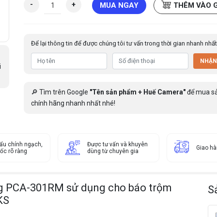
M
-
+
MUA NGAY
THÊM VÀO 
o
d
u
Để lại thông tin để được chúng tôi tư vấn trong thời gian nhanh nhất
l
e
NHẬN
m
i
ở
r
🔎 Tìm trên Google
"Tên sản phẩm + Huế Camera"
để mua s
ộ
chính hãng nhanh nhất nhé!
n
g
8
v
ẩu chính ngạch,
Được tư vấn và khuyên
Giao h
ù
ốc rõ ràng
dùng từ chuyên gia
n
g
P
ng PCA-301RM sử dụng cho báo trộm
S
C
KS
A
-