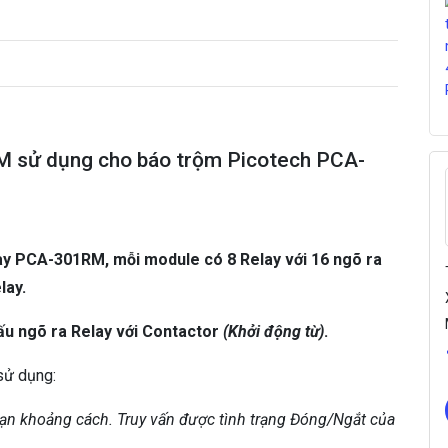
3
0
1
R
M
s
ử
 sử dụng cho báo trộm Picotech PCA-
d
ụ
n
g
y PCA-301RM, mỗi module có 8 Relay với 16 ngõ ra
c
h
lay.
o
b
đấu ngõ ra Relay với Contactor
(Khởi động từ)
.
á
o
 sử dụng:
t
r
i hạn khoảng cách. Truy vấn được tình trạng Đóng/Ngắt của
ộ