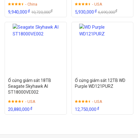
- China
- USA
₫
₫
₫
₫
9,940,000
5,930,000
10,720,000
6,690,000
Ổ cứng giám sát 18TB
Ổ cứng giám sát 12TB WD
Seagate Skyhawk AI
Purple WD121PURZ
ST18000VE002
- USA
- USA
₫
₫
20,880,000
12,750,000