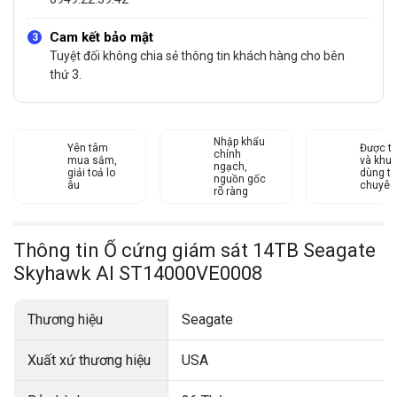
Cam kết bảo mật
Tuyệt đối không chia sẻ thông tin khách hàng cho bên
thứ 3.
Nhập khẩu
Yên tâm
Được tư
chính
mua sắm,
và khu
ngạch,
giải toả lo
dùng từ
nguồn gốc
âu
chuyên
rõ ràng
Thông tin Ổ cứng giám sát 14TB Seagate
Skyhawk AI ST14000VE0008
Thương hiệu
Seagate
Xuất xứ thương hiệu
USA