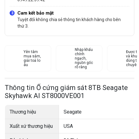
Cam kết bảo mật
Tuyệt đối không chia sẻ thông tin khách hàng cho bên
thứ 3.
Nhập khẩu
Yên tâm
Được tư
chính
mua sắm,
và khu
ngạch,
giải toả lo
dùng từ
nguồn gốc
âu
chuyên
rõ ràng
Thông tin Ổ cứng giám sát 8TB Seagate
Skyhawk AI ST8000VE001
Thương hiệu
Seagate
Xuất xứ thương hiệu
USA