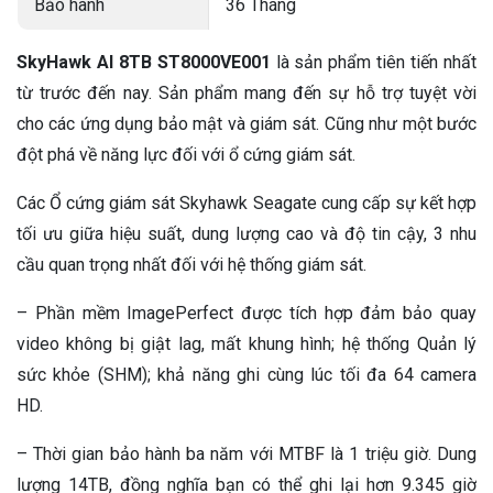
Bảo hành
36 Tháng
SkyHawk AI 8TB ST8000VE001
là sản phẩm tiên tiến nhất
từ trước đến nay. Sản phẩm mang đến sự hỗ trợ tuyệt vời
cho các ứng dụng bảo mật và giám sát. Cũng như một bước
đột phá về năng lực đối với ổ cứng giám sát.
Các Ổ cứng giám sát Skyhawk Seagate cung cấp sự kết hợp
tối ưu giữa hiệu suất, dung lượng cao và độ tin cậy, 3 nhu
cầu quan trọng nhất đối với hệ thống giám sát.
– Phần mềm ImagePerfect được tích hợp đảm bảo quay
video không bị giật lag, mất khung hình; hệ thống Quản lý
sức khỏe (SHM); khả năng ghi cùng lúc tối đa 64 camera
HD.
– Thời gian bảo hành ba năm với MTBF là 1 triệu giờ. Dung
lượng 14TB, đồng nghĩa bạn có thể ghi lại hơn 9.345 giờ