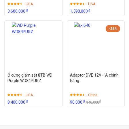
- USA
- USA
₫
₫
3,600,000
1,590,000
-36%
Ổ cứng giám sát 8TB WD
Adaptor DVE 12V-1A chính
Purple WD84PURZ
hãng
- USA
- China
₫
₫
₫
8,400,000
90,000
140,000