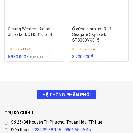
Ổ cứng Western Digital
Ổ cứng giám sát 3TB
Ultrastar DC HC310 6TB
Seagate Skyhawk
ST3000VX015
- USA
- USA
₫
₫
₫
5,930,000
3,200,000
6,690,000
HỆ THỐNG PHÂN PHỐI
TRỤ SỞ CHÍNH:
Số 25/34 Nguyễn Tri Phương, Thuận Hóa, TP. Huế
Điện thoại:
0234.39.38.156 - 0961.55.45.45