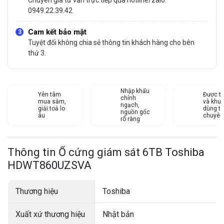
0949.22.39.42
Cam kết bảo mật
Tuyệt đối không chia sẻ thông tin khách hàng cho bên
thứ 3.
Nhập khẩu
Yên tâm
Được tư
chính
mua sắm,
và khu
ngạch,
giải toả lo
dùng từ
nguồn gốc
âu
chuyên
rõ ràng
Thông tin Ổ cứng giám sát 6TB Toshiba
HDWT860UZSVA
Thương hiệu
Toshiba
Xuất xứ thương hiệu
Nhật bản