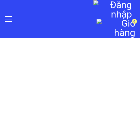
0
»
Camera quan sát
»
Phụ kiện camera