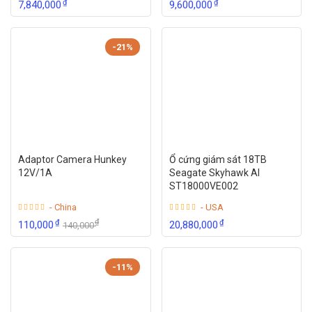
₫
₫
7,840,000
9,600,000
-21%
Adaptor Camera Hunkey
Ổ cứng giám sát 18TB
12V/1A
Seagate Skyhawk AI
ST18000VE002
- China
- USA
₫
₫
₫
110,000
20,880,000
140,000
-11%