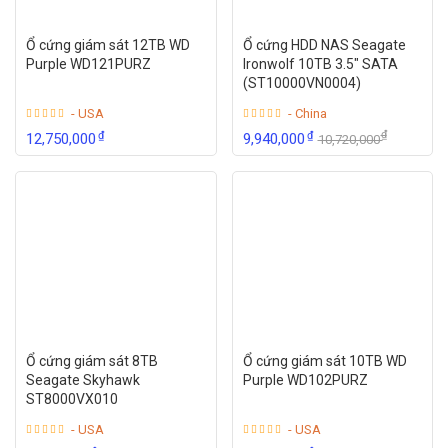
Ổ cứng giám sát 12TB WD
Ổ cứng HDD NAS Seagate
Purple WD121PURZ
Ironwolf 10TB 3.5″ SATA
(ST10000VN0004)
- USA
- China
₫
₫
₫
12,750,000
9,940,000
10,720,000
Ổ cứng giám sát 8TB
Ổ cứng giám sát 10TB WD
Seagate Skyhawk
Purple WD102PURZ
ST8000VX010
- USA
- USA