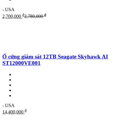
- USA
₫
₫
2,700,000
2,780,000
Ổ cứng giám sát 12TB Seagate Skyhawk AI
ST12000VE001
- USA
₫
14,400,000