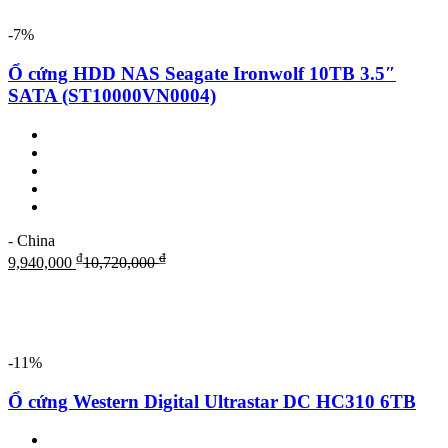
-7%
Ổ cứng HDD NAS Seagate Ironwolf 10TB 3.5″
SATA (ST10000VN0004)
- China
₫
₫
9,940,000
10,720,000
-11%
Ổ cứng Western Digital Ultrastar DC HC310 6TB