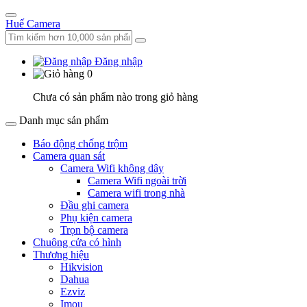
Huế Camera
Đăng nhập
0
Chưa có sản phẩm nào trong giỏ hàng
Danh mục sản phẩm
Báo động chống trộm
Camera quan sát
Camera Wifi không dây
Camera Wifi ngoài trời
Camera wifi trong nhà
Đầu ghi camera
Phụ kiện camera
Trọn bộ camera
Chuông cửa có hình
Thương hiệu
Hikvision
Dahua
Ezviz
Imou