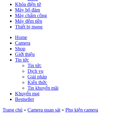
Khóa điện tử
Máy bộ đàm
Máy chấm công
Máy đếm tiền
Thiết bị mạng
Home
Camera
Shop
Giới thiệu
Tin tức
Tin tức
Dịch vụ
Giải pháp
Kiến thức
Tin khuyến mãi
Khuyến mại
Bestseller
Trang chủ
»
Camera quan sát
»
Phụ kiện camera