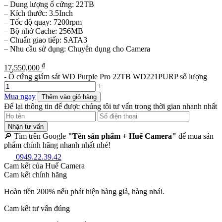
– Dung lượng ổ cứng: 22TB
– Kích thước: 3.5Inch
– Tốc độ quay: 7200rpm
– Bộ nhớ Cache: 256MB
– Chuẩn giao tiếp: SATA3
– Nhu cầu sử dụng: Chuyên dụng cho Camera
₫
17,550,000
-
Ổ cứng giám sát WD Purple Pro 22TB WD221PURP số lượng
+
Mua ngay
Thêm vào giỏ hàng
Để lại thông tin để được chúng tôi tư vấn trong thời gian nhanh nhất
Nhận tư vấn
🔎 Tìm trên Google
"Tên sản phẩm + Huế Camera"
để mua sản
phẩm chính hãng nhanh nhất nhé!
0949.22.39.42
Cam kết của Huế Camera
Cam kết chính hãng
Hoàn tiền 200% nếu phát hiện hàng giả, hàng nhái.
Cam kết tư vấn đúng