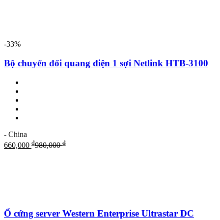
-33%
Bộ chuyển đổi quang điện 1 sợi Netlink HTB-3100
- China
₫
₫
660,000
980,000
Ổ cứng server Western Enterprise Ultrastar DC