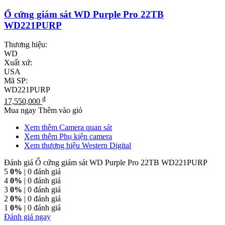
Ổ cứng giám sát WD Purple Pro 22TB
WD221PURP
Thương hiệu:
WD
Xuất xứ:
USA
Mã SP:
WD221PURP
₫
17,550,000
Mua ngay
Thêm vào giỏ
Xem thêm Camera quan sát
Xem thêm Phụ kiện camera
Xem thương hiệu Western Digital
Đánh giá Ổ cứng giám sát WD Purple Pro 22TB WD221PURP
5
0%
| 0 đánh giá
4
0%
| 0 đánh giá
3
0%
| 0 đánh giá
2
0%
| 0 đánh giá
1
0%
| 0 đánh giá
Đánh giá ngay