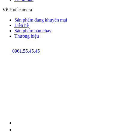
Về Huế camera
Sản phẩm đang khuyến mại
Liên hệ
Sản phẩm bán chạy
Thương hiệu
0961.55.45.45
GPĐKKD: 3301123843 do Sở Kế hoạch và Đầu tư cấp ngày
08/12/2009