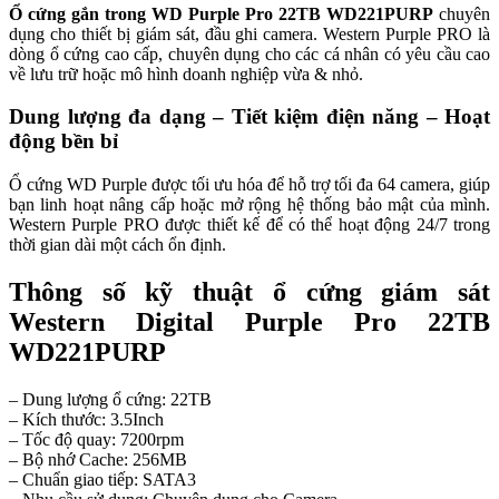
Ổ cứng gắn trong WD Purple Pro 22TB WD221PURP
chuyên
dụng cho thiết bị giám sát, đầu ghi camera. Western Purple PRO là
dòng ổ cứng cao cấp, chuyên dụng cho các cá nhân có yêu cầu cao
về lưu trữ hoặc mô hình doanh nghiệp vừa & nhỏ.
Dung lượng đa dạng – Tiết kiệm điện năng – Hoạt
động bền bỉ
Ổ cứng WD Purple được tối ưu hóa để hỗ trợ tối đa 64 camera, giúp
bạn linh hoạt nâng cấp hoặc mở rộng hệ thống bảo mật của mình.
Western Purple PRO được thiết kế để có thể hoạt động 24/7 trong
thời gian dài một cách ổn định.
Thông số kỹ thuật ổ cứng giám sát
Western Digital Purple Pro 22TB
WD221PURP
– Dung lượng ổ cứng: 22TB
– Kích thước: 3.5Inch
– Tốc độ quay: 7200rpm
– Bộ nhớ Cache: 256MB
– Chuẩn giao tiếp: SATA3