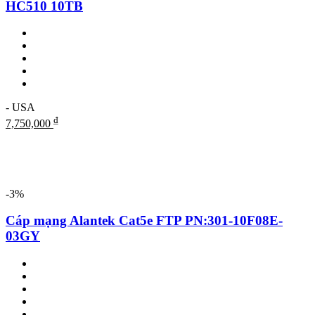
HC510 10TB
- USA
₫
7,750,000
-3%
Cáp mạng Alantek Cat5e FTP PN:301-10F08E-
03GY