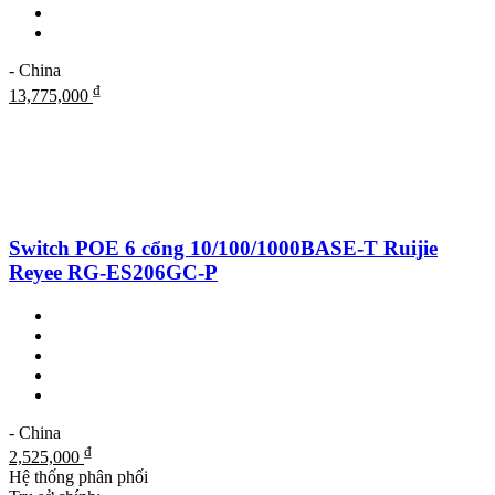
- China
₫
13,775,000
Switch POE 6 cổng 10/100/1000BASE-T Ruijie
Reyee RG-ES206GC-P
- China
₫
2,525,000
Hệ thống phân phối