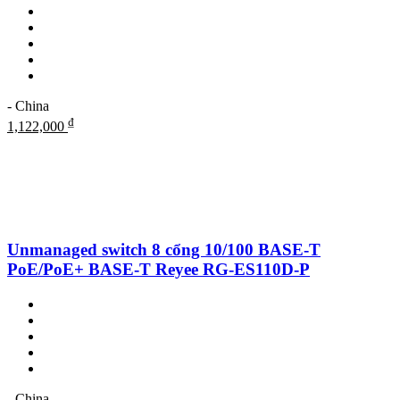
- China
₫
1,122,000
Unmanaged switch 8 cổng 10/100 BASE-T
PoE/PoE+ BASE-T Reyee RG-ES110D-P
- China