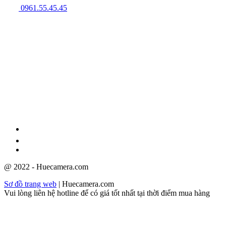
0961.55.45.45
GPĐKKD: 3301123843 do Sở Kế hoạch và Đầu tư cấp ngày
08/12/2009
@ 2022 - Huecamera.com
Sơ đồ trang web
| Huecamera.com
Vui lòng liên hệ hotline để có giá tốt nhất tại thời điểm mua hàng