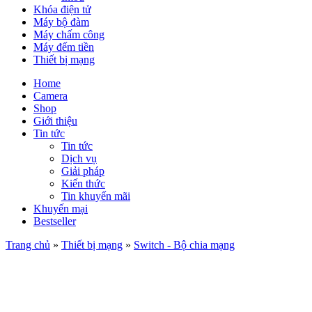
Khóa điện tử
Máy bộ đàm
Máy chấm công
Máy đếm tiền
Thiết bị mạng
Home
Camera
Shop
Giới thiệu
Tin tức
Tin tức
Dịch vụ
Giải pháp
Kiến thức
Tin khuyến mãi
Khuyến mại
Bestseller
Trang chủ
»
Thiết bị mạng
»
Switch - Bộ chia mạng