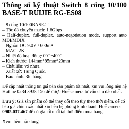
Thông số kỹ thuật Switch 8 cổng 10/100
BASE-T RUIJIE RG-ES08
– 8 cổng 10/100BASE-T
– Tốc độ chuyển mạch: 1.6Gbps
– Half-duplex, full-duplex, auto-negotiation mode, support auto
MDI/MDIX
– Nguồn DC 9.0V / 600mA
– MAC: 2K
– Nhiệt độ hoạt động: 0°C~40°C
– Kích thước: 144mm*85mm*23mm
– Chất liệu: vỏ nhựa
– Xuất xứ: Trung Quốc.
– Bảo hành: 36 tháng.
Để cập nhật thông tin giá bán sản phẩm tốt nhất, xin vui lòng liên hệ
Hotline 0234 3938 156 để được Huế camera tư vấn chu đáo nhất.
Lưu ý:
Giá sản phẩm có thể thay đổi theo tùy theo thời điểm, để có
báo giá chính xác nhất xin liên hệ phòng kinh doanh Huế camera
0905.037.467
để có giá tốt nhất tại thời điểm mua hàng.
Xem thêm nội dung