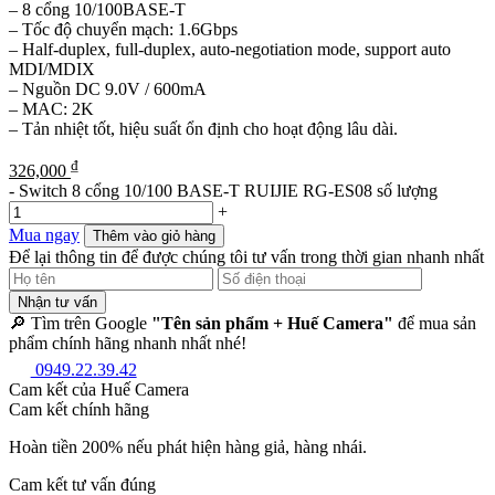
– 8 cổng 10/100BASE-T
– Tốc độ chuyển mạch: 1.6Gbps
– Half-duplex, full-duplex, auto-negotiation mode, support auto
MDI/MDIX
– Nguồn DC 9.0V / 600mA
– MAC: 2K
– Tản nhiệt tốt, hiệu suất ổn định cho hoạt động lâu dài.
₫
326,000
-
Switch 8 cổng 10/100 BASE-T RUIJIE RG-ES08 số lượng
+
Mua ngay
Thêm vào giỏ hàng
Để lại thông tin để được chúng tôi tư vấn trong thời gian nhanh nhất
Nhận tư vấn
🔎 Tìm trên Google
"Tên sản phẩm + Huế Camera"
để mua sản
phẩm chính hãng nhanh nhất nhé!
0949.22.39.42
Cam kết của Huế Camera
Cam kết chính hãng
Hoàn tiền 200% nếu phát hiện hàng giả, hàng nhái.
Cam kết tư vấn đúng