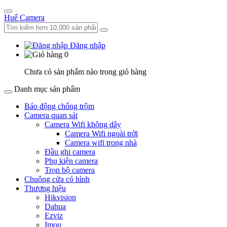
Huế Camera
Đăng nhập
0
Chưa có sản phẩm nào trong giỏ hàng
Danh mục sản phẩm
Báo động chống trộm
Camera quan sát
Camera Wifi không dây
Camera Wifi ngoài trời
Camera wifi trong nhà
Đầu ghi camera
Phụ kiện camera
Trọn bộ camera
Chuông cửa có hình
Thương hiệu
Hikvision
Dahua
Ezviz
Imou