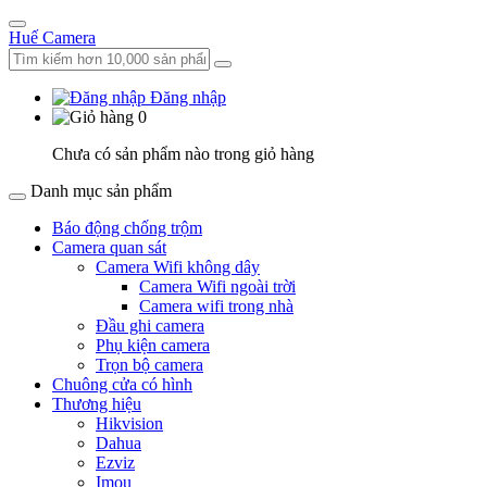
Huế Camera
Đăng nhập
0
Chưa có sản phẩm nào trong giỏ hàng
Danh mục sản phẩm
Báo động chống trộm
Camera quan sát
Camera Wifi không dây
Camera Wifi ngoài trời
Camera wifi trong nhà
Đầu ghi camera
Phụ kiện camera
Trọn bộ camera
Chuông cửa có hình
Thương hiệu
Hikvision
Dahua
Ezviz
Imou