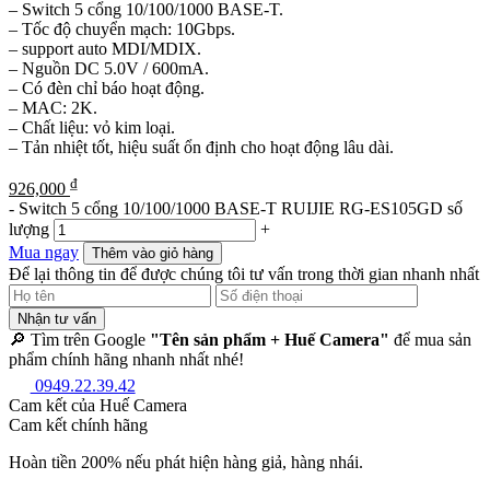
– Switch 5 cổng 10/100/1000 BASE-T.
– Tốc độ chuyển mạch: 10Gbps.
– support auto MDI/MDIX.
– Nguồn DC 5.0V / 600mA.
– Có đèn chỉ báo hoạt động.
– MAC: 2K.
– Chất liệu: vỏ kim loại.
– Tản nhiệt tốt, hiệu suất ổn định cho hoạt động lâu dài.
₫
926,000
-
Switch 5 cổng 10/100/1000 BASE-T RUIJIE RG-ES105GD số
lượng
+
Mua ngay
Thêm vào giỏ hàng
Để lại thông tin để được chúng tôi tư vấn trong thời gian nhanh nhất
Nhận tư vấn
🔎 Tìm trên Google
"Tên sản phẩm + Huế Camera"
để mua sản
phẩm chính hãng nhanh nhất nhé!
0949.22.39.42
Cam kết của Huế Camera
Cam kết chính hãng
Hoàn tiền 200% nếu phát hiện hàng giả, hàng nhái.