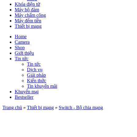
Khóa điện tử
Máy bộ đàm
Máy chấm công
Máy đếm tiền
Thiết bị mạng
Home
Camera
Shop
Giới thiệu
Tin tức
Tin tức
Dịch vụ
Giải pháp
Kiến thức
Tin khuyến mãi
Khuyến mại
Bestseller
Trang chủ
»
Thiết bị mạng
»
Switch - Bộ chia mạng