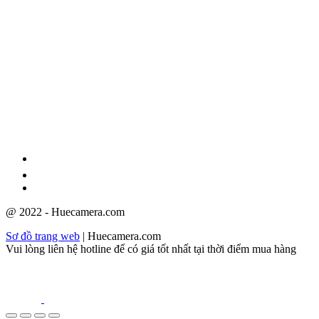
GPĐKKD: 3301123843 do Sở Kế hoạch và Đầu tư cấp ngày
08/12/2009
@ 2022 - Huecamera.com
Sơ đồ trang web
| Huecamera.com
Vui lòng liên hệ hotline để có giá tốt nhất tại thời điểm mua hàng