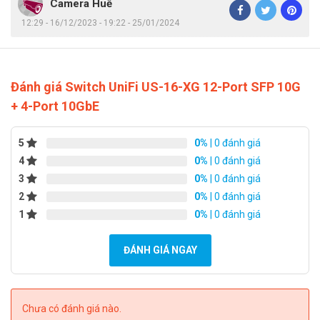
Camera Huế
Operating Humidity
5 to 95% Nonconden
12:29 - 16/12/2023 - 19:22 - 25/01/2024
Certifications
CE, FCC, IC
– Thương hiệu Ubiquiti của Mỹ.
Đánh giá Switch UniFi US-16-XG 12-Port SFP 10G
+ 4-Port 10GbE
– Sản xuất tại Trung Quốc.
– Bảo hành: 12 tháng.
5
0%
| 0 đánh giá
4
0%
| 0 đánh giá
Lưu ý:
Giá sản phẩm có thể thay đổi theo tùy theo thời điểm,
3
0%
| 0 đánh giá
để có báo giá chính xác nhất xin liên hệ phòng kinh doanh
2
0%
| 0 đánh giá
Huế camera
0905.037.467
để có giá tốt nhất tại thời điểm
1
0%
| 0 đánh giá
mua hàng.
ĐÁNH GIÁ NGAY
Chưa có đánh giá nào.