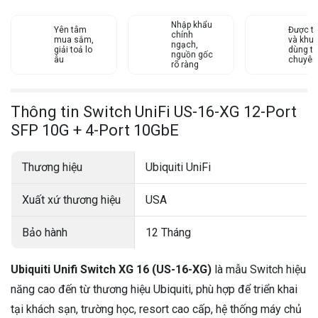
Nhập khẩu
Yên tâm
Được tư
chính
mua sắm,
và khu
ngạch,
giải toả lo
dùng từ
nguồn gốc
âu
chuyên
rõ ràng
Thông tin Switch UniFi US-16-XG 12-Port
SFP 10G + 4-Port 10GbE
Thương hiệu
Ubiquiti UniFi
Xuất xứ thương hiệu
USA
Bảo hành
12 Tháng
Ubiquiti Unifi Switch XG 16 (US-16-XG)
là mẫu Switch hiệu
năng cao đến từ thương hiệu Ubiquiti, phù hợp để triển khai
tại khách sạn, trường học, resort cao cấp, hệ thống máy chủ