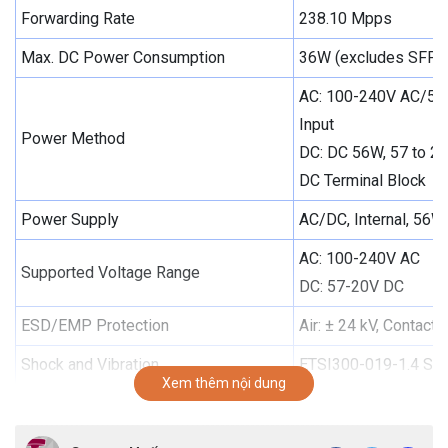
Forwarding Rate
238.10 Mpps
Max. DC Power Consumption
36W (excludes SFP/
AC: 100-240V AC/50-
Input
Power Method
DC: DC 56W, 57 to 20
DC Terminal Block
Power Supply
AC/DC, Internal, 56W
AC: 100-240V AC
Supported Voltage Range
DC: 57-20V DC
ESD/EMP Protection
Air: ± 24 kV, Contact:
Shock and Vibration
ETSI300-019-1.4 Sta
Xem thêm nội dung
LEDs Per Port
Speed/Link/Activity
Operating Temperature
-5 to 40° C (23 to 104