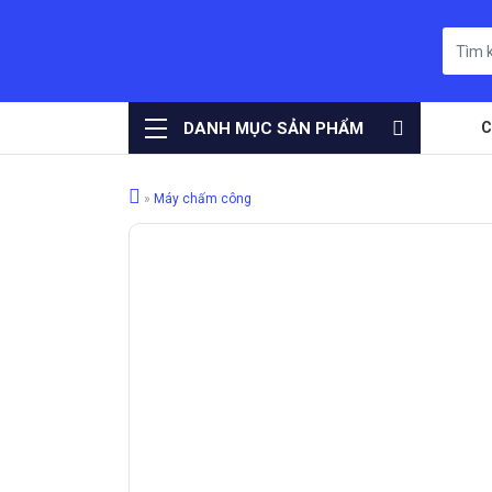
DANH MỤC SẢN PHẨM
C
»
Máy chấm công