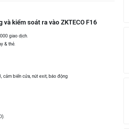
F
1
6
g và kiểm soát ra vào ZKTECO F16
s
ố
000 giao dịch.
l
ư
y & thẻ.
ợ
n
g
3, cảm biến cửa, nút exit, báo động
).