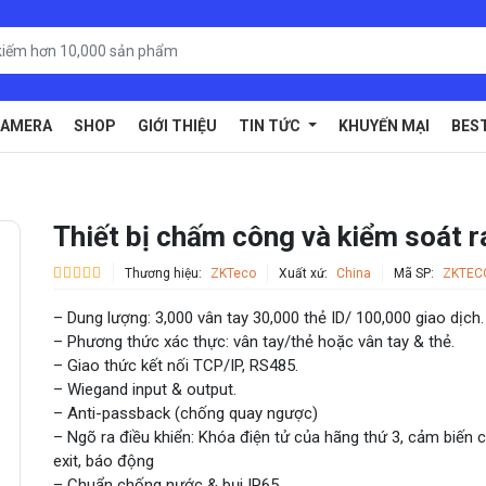
AMERA
SHOP
GIỚI THIỆU
TIN TỨC
KHUYẾN MẠI
BES
Thiết bị chấm công và kiểm soát
Thương hiệu:
ZKTeco
Xuất xứ:
China
Mã SP:
ZKTEC
– Dung lượng: 3,000 vân tay 30,000 thẻ ID/ 100,000 giao dịch.
– Phương thức xác thực: vân tay/thẻ hoặc vân tay & thẻ.
– Giao thức kết nối TCP/IP, RS485.
– Wiegand input & output.
– Anti-passback (chống quay ngược)
– Ngõ ra điều khiển: Khóa điện tử của hãng thứ 3, cảm biến c
exit, báo động
– Chuẩn chống nước & bụi IP65