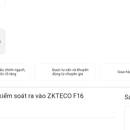
v
à
k
i
ể
m
s
i
o
á
t
r
ẩu chính ngạch,
Được tư vấn và khuyên
a
Giao h
ốc rõ ràng
dùng từ chuyên gia
v
à
o
 kiểm soát ra vào ZKTECO F16
S
Z
K
T
E
C
O