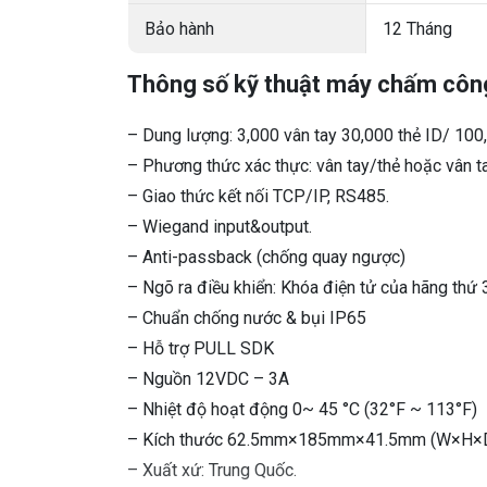
Bảo hành
12 Tháng
Thông số kỹ thuật máy chấm côn
– Dung lượng: 3,000 vân tay 30,000 thẻ ID/ 100,
– Phương thức xác thực: vân tay/thẻ hoặc vân ta
– Giao thức kết nối TCP/IP, RS485.
– Wiegand input&output.
– Anti-passback (chống quay ngược)
– Ngõ ra điều khiển: Khóa điện tử của hãng thứ 
– Chuẩn chống nước & bụi IP65
– Hỗ trợ PULL SDK
– Nguồn 12VDC – 3A
– Nhiệt độ hoạt động 0~ 45 °C (32°F ~ 113°F)
– Kích thước 62.5mm×185mm×41.5mm (W×H×D
– Xuất xứ: Trung Quốc.