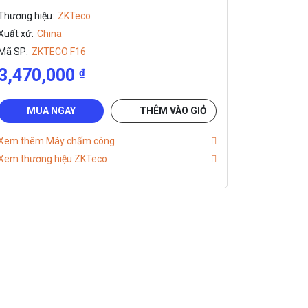
Thương hiệu:
ZKTeco
Xuất xứ:
China
Mã SP:
ZKTECO F16
3,470,000
₫
MUA NGAY
THÊM VÀO GIỎ
Xem thêm Máy chấm công
Xem thương hiệu ZKTeco