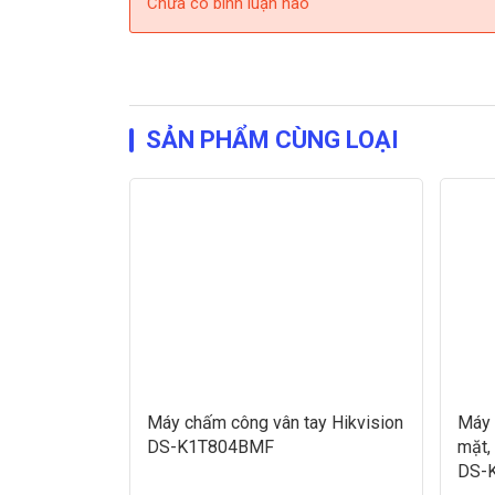
Chưa có bình luận nào
SẢN PHẨM CÙNG LOẠI
Máy chấm công vân tay Hikvision
Máy 
DS-K1T804BMF
mặt,
DS-