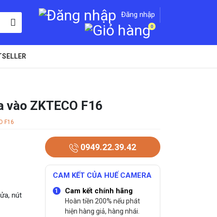
Đăng nhập
0
TSELLER
 ra vào ZKTECO F16
O F16
0949.22.39.42
CAM KẾT CỦA HUẾ CAMERA
Cam kết chính hãng
ửa, nút
Hoàn tiền 200% nếu phát
hiện hàng giả, hàng nhái.