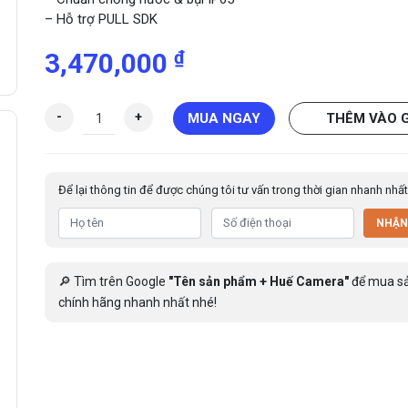
– Hỗ trợ PULL SDK
₫
3,470,000
T
-
+
MUA NGAY
THÊM VÀO 
h
i
ế
Để lại thông tin để được chúng tôi tư vấn trong thời gian nhanh nhất
t
b
NHẬN
ị
c
h
🔎 Tìm trên Google
"Tên sản phẩm + Huế Camera"
để mua s
ấ
chính hãng nhanh nhất nhé!
m
c
ô
n
g