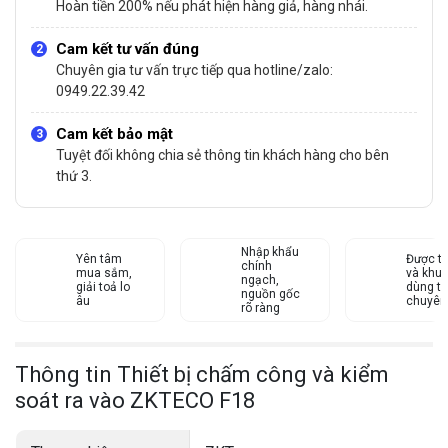
Hoàn tiền 200% nếu phát hiện hàng giả, hàng nhái.
Cam kết tư vấn đúng
Chuyên gia tư vấn trực tiếp qua hotline/zalo:
0949.22.39.42
Cam kết bảo mật
Tuyệt đối không chia sẻ thông tin khách hàng cho bên
thứ 3.
Nhập khẩu
Yên tâm
Được tư
chính
mua sắm,
và khu
ngạch,
giải toả lo
dùng từ
nguồn gốc
âu
chuyên
rõ ràng
Thông tin Thiết bị chấm công và kiểm
soát ra vào ZKTECO F18