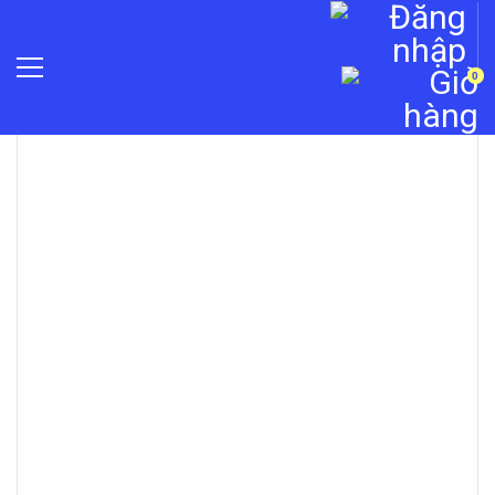
0
»
Máy chấm công