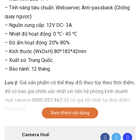
– Tính năng tiêu chuẩn: Webserver, Anti-passback (Chống
quay ngược)
– Nguồn cung cấp: 12V DC- 3A
– Nhiệt độ hoạt động: 0 ℃- 45 ℃
– Độ ẩm hoạt động: 20%-80%
– Kích thước (WxDxH) 80*183*42mm
– Xuất xứ: Trung Quốc.
– Bảo hành: 12 tháng.
Lưu ý:
Giá sản phẩm có thể thay đổi theo tùy theo thời điểm,
để có báo giá chính xác nhất xin liên hệ phòng kinh doanh
Huế camera
0905.037.467
để có giá tốt nhất tại thời điểm
mua hàng.
Xem thêm nội dung
Camera Huế