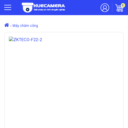
0
»
Máy chấm công