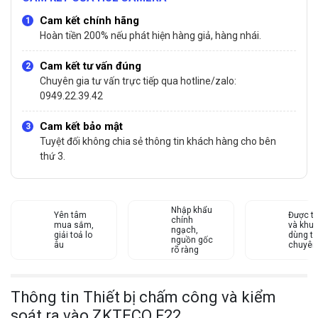
Cam kết chính hãng
Hoàn tiền 200% nếu phát hiện hàng giả, hàng nhái.
Cam kết tư vấn đúng
Chuyên gia tư vấn trực tiếp qua hotline/zalo:
0949.22.39.42
Cam kết bảo mật
Tuyệt đối không chia sẻ thông tin khách hàng cho bên
thứ 3.
Nhập khẩu
Yên tâm
Được tư
chính
mua sắm,
và khu
ngạch,
giải toả lo
dùng từ
nguồn gốc
âu
chuyên
rõ ràng
Thông tin Thiết bị chấm công và kiểm
soát ra vào ZKTECO F22