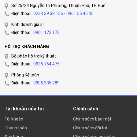
Số 25/34 Nguyễn Tri Phương, Thuận Hóa, TP. Huế
Điện thoại:
0234.39.38.156 - 0961.55.45.45
Kinh doanh giá sỉ
Điện thoại:
0901.172.173
HỖ TRỢ KHÁCH HÀNG
Bộ phận hỗ trợ kỹ thuật
Điện thoại:
0935.754.475
Phòng Kế toán
Điện thoại:
0906.335.289
Tài khoản của tôi
Chính sách
Tài khoản
Chính sách bảo mật
Thanh toán
Chính sách đổi trả
Đơn hàng
Chính sách giao nhận