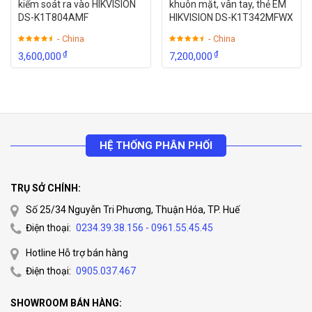
kiểm soát ra vào HIKVISION
khuôn mặt, vân tay, thẻ EM
DS-K1T804AMF
HIKVISION DS-K1T342MFWX
- China
- China
₫
₫
3,600,000
7,200,000
HỆ THỐNG PHÂN PHỐI
TRỤ SỞ CHÍNH:
Số 25/34 Nguyễn Tri Phương, Thuận Hóa, TP. Huế
Điện thoại:
0234.39.38.156 - 0961.55.45.45
Hotline Hỗ trợ bán hàng
Điện thoại:
0905.037.467
SHOWROOM BÁN HÀNG: