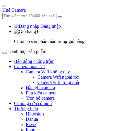
Huế Camera
Đăng nhập
0
Chưa có sản phẩm nào trong giỏ hàng
Danh mục sản phẩm
Báo động chống trộm
Camera quan sát
Camera Wifi không dây
Camera Wifi ngoài trời
Camera wifi trong nhà
Đầu ghi camera
Phụ kiện camera
Trọn bộ camera
Chuông cửa có hình
Thương hiệu
Hikvision
Dahua
Ezviz
Imou