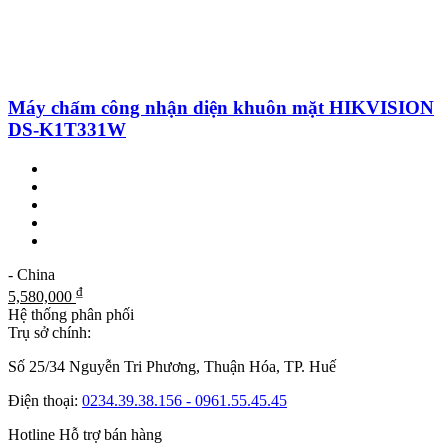
Máy chấm công nhận diện khuôn mặt HIKVISION
DS-K1T331W
- China
₫
5,580,000
Hệ thống phân phối
Trụ sở chính:
Số 25/34 Nguyễn Tri Phương, Thuận Hóa, TP. Huế
Điện thoại:
0234.39.38.156 - 0961.55.45.45
Hotline Hỗ trợ bán hàng