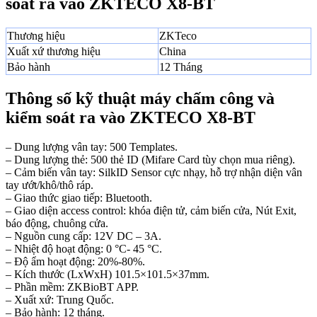
soát ra vào ZKTECO X8-BT
Thương hiệu
ZKTeco
Xuất xứ thương hiệu
China
Bảo hành
12 Tháng
Thông số kỹ thuật máy chấm công và
kiểm soát ra vào ZKTECO X8-BT
– Dung lượng vân tay: 500 Templates.
– Dung lượng thẻ: 500 thẻ ID (Mifare Card tùy chọn mua riêng).
– Cảm biến vân tay: SilkID Sensor cực nhạy, hỗ trợ nhận diện vân
tay ướt/khô/thô ráp.
– Giao thức giao tiếp: Bluetooth.
– Giao diện access control: khóa điện tử, cảm biến cửa, Nút Exit,
báo động, chuông cửa.
– Nguồn cung cấp: 12V DC – 3A.
– Nhiệt độ hoạt động: 0 °C- 45 °C.
– Độ ẩm hoạt động: 20%-80%.
– Kích thước (LxWxH) 101.5×101.5×37mm.
– Phần mềm: ZKBioBT APP.
– Xuất xứ: Trung Quốc.
– Bảo hành: 12 tháng.