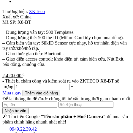
Thương hiệu:
ZKTeco
Xuất xứ:
China
Mã SP:
X8-BT
– Dung lượng vân tay: 500 Templates.
– Dung lượng thẻ: 500 thẻ ID (Mifare Card tùy chọn mua riêng).
– Cảm biến vân tay: SilkID Sensor cực nhạy, hỗ trợ nhận diện vân
tay ướt/khô/thô ráp.
– Giao thức giao tiếp: Bluetooth.
– Giao diện access control: khóa điện tử, cảm biến cửa, Nút Exit,
báo động, chuông cửa.
₫
2,420,000
-
Thiết bị chấm công và kiểm soát ra vào ZKTECO X8-BT số
lượng
+
Mua ngay
Thêm vào giỏ hàng
Để lại thông tin để được chúng tôi tư vấn trong thời gian nhanh nhất
Nhận tư vấn
🔎 Tìm trên Google
"Tên sản phẩm + Huế Camera"
để mua sản
phẩm chính hãng nhanh nhất nhé!
0949.22.39.42