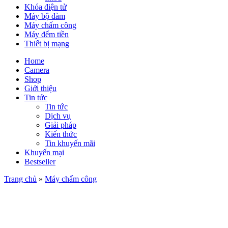
Khóa điện tử
Máy bộ đàm
Máy chấm công
Máy đếm tiền
Thiết bị mạng
Home
Camera
Shop
Giới thiệu
Tin tức
Tin tức
Dịch vụ
Giải pháp
Kiến thức
Tin khuyến mãi
Khuyến mại
Bestseller
Trang chủ
»
Máy chấm công