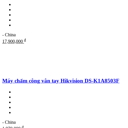
- China
₫
17,900,000
Máy chấm công vân tay Hikvision DS-K1A8503F
- China
₫