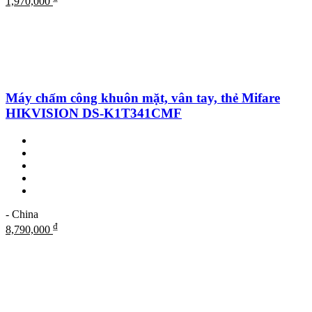
1,970,000
Máy chấm công khuôn mặt, vân tay, thẻ Mifare
HIKVISION DS-K1T341CMF
- China
₫
8,790,000