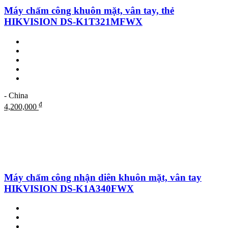
Máy chấm công khuôn mặt, vân tay, thẻ
HIKVISION DS-K1T321MFWX
- China
₫
4,200,000
Máy chấm công nhận diên khuôn mặt, vân tay
HIKVISION DS-K1A340FWX