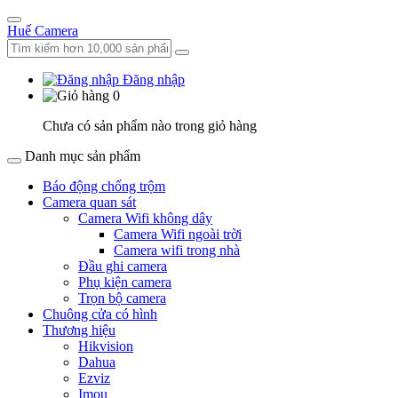
Huế Camera
Đăng nhập
0
Chưa có sản phẩm nào trong giỏ hàng
Danh mục sản phẩm
Báo động chống trộm
Camera quan sát
Camera Wifi không dây
Camera Wifi ngoài trời
Camera wifi trong nhà
Đầu ghi camera
Phụ kiện camera
Trọn bộ camera
Chuông cửa có hình
Thương hiệu
Hikvision
Dahua
Ezviz
Imou