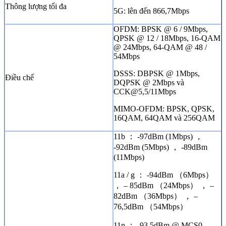
Thông lượng tối đa
5G: lên đến 866,7Mbps
OFDM: BPSK @ 6 / 9Mbps,
QPSK @ 12 / 18Mbps, 16-QAM
@ 24Mbps, 64-QAM @ 48 /
54Mbps
DSSS: DBPSK @ 1Mbps,
Điều chế
DQPSK @ 2Mbps và
CCK@5,5/11Mbps
MIMO-OFDM: BPSK, QPSK,
16QAM, 64QAM và 256QAM
11b ： -97dBm (1Mbps) ，
-92dBm (5Mbps) ， -89dBm
(11Mbps)
11a / g ： -94dBm （6Mbps）
， – 85dBm （24Mbps） ， –
82dBm （36Mbps） ， –
76,5dBm （54Mbps）
11n ： -93,5dBm @ MCS0 ，