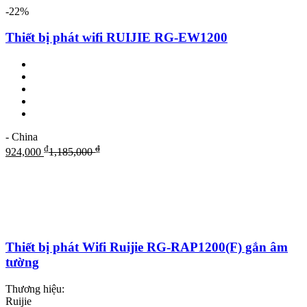
-22%
Thiết bị phát wifi RUIJIE RG-EW1200
- China
₫
₫
924,000
1,185,000
Thiết bị phát Wifi Ruijie RG-RAP1200(F) gắn âm
tường
Thương hiệu:
Ruijie