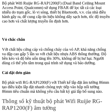
Bộ phát Wifi Ruijie RG-RAP1200(F) (Dual Band Ceiling Mount
Access Point, Qualcomm) sử dụng FBAR để lọc tất cả các loại
nhiễu do trạm gốc, lò vi sóng, thiết bị Bluetooth, v.v. của nhà điều
hành gây ra, để cung cấp tín hiệu không dây sạch hơn, tốc độ truyền
cao hơn và chất lượng truyền ổn định hơn.
Vỏ chắc chắn
Với chất liệu cứng cáp và chống cháy của vỏ AP, khả năng chống
va đập cao gấp 5 lần so với chất liệu nhựa ABS thông thường. Độ
bền kéo và độ bền uốn tăng lên 30%, không dễ bị hư hại. Người
dùng có thể yên tâm trong quá trình sử dụng và bảo dưỡng.
Cài đặt đơn giản
Bộ phát wifi RG-RAP1200(F) với Thiết kế lắp đặt âm tường 86mm
tạo điều kiện lắp đặt nhanh chóng trực tiếp vào hộp nối tường
86mm tiêu chuẩn mà không yêu cầu bất kỳ giá lắp bổ sung nào.
Thông số kỹ thuật bộ phát Wifi Ruijie RG-
RAP1200(F) âm tường