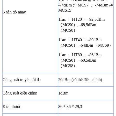
-74dBm @ MCS7 ， -74dBm @
MCS15
Nhận độ nhạy
11ac ： HT20 ： -92,5dBm
（MCS0）, -68,5dBm
（MCS8）
11ac ： HT40 ： -89dBm
（MCS0）, -64dBm （MCS9）
11ac ： HT80 ： -86dBm
（MCS0）, -60.5dBm
（MCS8）
Công suất truyền tối đa
20dBm (có thể điều chỉnh)
Công suất điều chỉnh
1dBm
Kích thước
86 * 86 * 29,3