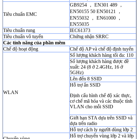
GB9254 ， EN301 489 ，
EN50155 50 EN50121 ，
Tiêu chuẩn EMC
EN55032 ， EN61000 ，
EN55035
Tiêu chuẩn rung
IEC61373
Tiêu chuẩn vô tuyến
Chứng nhận SRRC
Các tính năng của phần mềm
Chế độ hoạt động
Chế độ AP và chế độ định tuyến
Số lượng khách hàng tối đa: 110
Số lượng khách hàng được đề
xuất: 24 (8 ở 2.4GHz, 16 ở
5GHz)
Lên đến 8 SSID
Hỗ trợ ẩn SSID
WLAN
Định cấu hình chế độ xác thực,
cơ chế mã hóa và các thuộc tính
VLAN cho mỗi SSID
Giới hạn STA dựa trên SSID và
dựa trên radio
Hỗ trợ cách ly người dùng lớp 2
Hỗ trợ chuyển vùng lớp 2 và lớp
Chuyển vùng