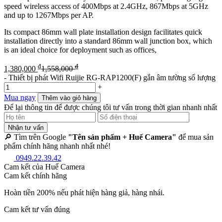
speed wireless access of 400Mbps at 2.4GHz, 867Mbps at 5GHz
and up to 1267Mbps per AP.
Its compact 86mm wall plate installation design facilitates quick
installation directly into a standard 86mm wall junction box, which
is an ideal choice for deployment such as offices,
₫
₫
1,380,000
1,558,000
-
Thiết bị phát Wifi Ruijie RG-RAP1200(F) gắn âm tường số lượng
+
Mua ngay
Thêm vào giỏ hàng
Để lại thông tin để được chúng tôi tư vấn trong thời gian nhanh nhất
Nhận tư vấn
🔎 Tìm trên Google
"Tên sản phẩm + Huế Camera"
để mua sản
phẩm chính hãng nhanh nhất nhé!
0949.22.39.42
Cam kết của Huế Camera
Cam kết chính hãng
Hoàn tiền 200% nếu phát hiện hàng giả, hàng nhái.
Cam kết tư vấn đúng