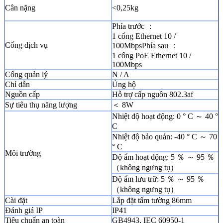
Cân nặng
<0,25kg
Phía trước ：
1 cổng Ethernet 10 /
Cổng dịch vụ
100MbpsPhía sau ：
1 cổng PoE Ethernet 10 /
100Mbps
Cổng quản lý
N / A
Chỉ dẫn
Ủng hộ
Nguồn cấp
Hỗ trợ cấp nguồn 802.3af
Sự tiêu thụ năng lượng
＜ 8W
Nhiệt độ hoạt động: 0 ° C ～ 40 °
C
Nhiệt độ bảo quản: -40 ° C ～ 70
° C
Môi trường
Độ ẩm hoạt động: 5 ％ ～ 95 ％
（không ngưng tụ）
Độ ẩm lưu trữ: 5 ％ ～ 95 ％
（không ngưng tụ）
Cài đặt
Lắp đặt tấm tường 86mm
Đánh giá IP
IP41
Tiêu chuẩn an toàn
GB4943, IEC 60950-1