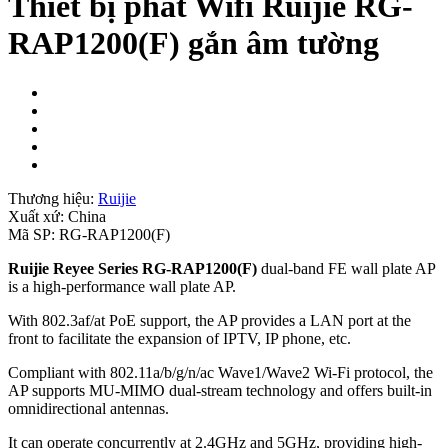
Thiết bị phát Wifi Ruijie RG-
RAP1200(F) gắn âm tường
Thương hiệu:
Ruijie
Xuất xứ:
China
Mã SP:
RG-RAP1200(F)
Ruijie Reyee Series RG-RAP1200(F)
dual-band FE wall plate AP
is a high-performance wall plate AP.
With 802.3af/at PoE support, the AP provides a LAN port at the
front to facilitate the expansion of IPTV, IP phone, etc.
Compliant with 802.11a/b/g/n/ac Wave1/Wave2 Wi-Fi protocol, the
AP supports MU-MIMO dual-stream technology and offers built-in
omnidirectional antennas.
It can operate concurrently at 2.4GHz and 5GHz, providing high-