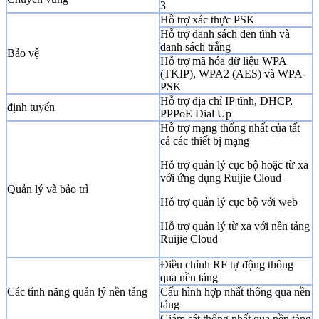
3
Hỗ trợ xác thực PSK
Hỗ trợ danh sách đen tĩnh và
danh sách trắng
Bảo vệ
Hỗ trợ mã hóa dữ liệu WPA
(TKIP), WPA2 (AES) và WPA-
PSK
Hỗ trợ địa chỉ IP tĩnh, DHCP,
định tuyến
PPPoE Dial Up
Hỗ trợ mạng thống nhất của tất
cả các thiết bị mạng
Hỗ trợ quản lý cục bộ hoặc từ xa
với ứng dụng Ruijie Cloud
Quản lý và bảo trì
Hỗ trợ quản lý cục bộ với web
Hỗ trợ quản lý từ xa với nền tảng
Ruijie Cloud
Điều chỉnh RF tự động thông
qua nền tảng
Các tính năng quản lý nền tảng
Cấu hình hợp nhất thông qua nền
tảng
Giám sát thống nhất qua nền tảng