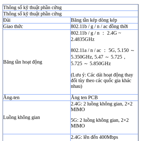
Thông số kỹ thuật phần cứng
Thông số kỹ thuật phần cứng
Đài
Băng tần kép dòng kép
Giao thức
802.11b / g / n / ac đồng thời
802.11b / g / n ： 2.4G ~
2.4835GHz
802.11a / n / ac ： 5G, 5.150 ～
5.350GHz, 5.47 ～ 5.725，
Băng tần hoạt động
5.725 ～ 5.850GHz
(Lưu ý: Các dải hoạt động thay
đổi tùy theo các quốc gia khác
nhau)
Ăng-ten
Ăng ten PCB
2.4G: 2 luồng không gian, 2×2
MIMO
Luồng không gian
5G: 2 luồng không gian, 2×2
MIMO
2.4G: lên đến 400Mbps