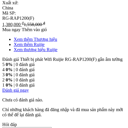
Xuất xứ:
China
Mã SP:
RG-RAP1200(F)
₫
₫
1,380,000
1,558,000
Mua ngay
Thêm vào giỏ
Xem thêm Thương hiệu
Xem thêm Ruijie
Xem thương hiệu Ruijie
Đánh giá Thiết bị phát Wifi Ruijie RG-RAP1200(F) gắn âm tường
5
0%
| 0 đánh giá
4
0%
| 0 đánh giá
3
0%
| 0 đánh giá
2
0%
| 0 đánh giá
1
0%
| 0 đánh giá
Đánh giá ngay
Chưa có đánh giá nào.
Chỉ những khách hàng đã đăng nhập và đã mua sản phẩm này mới
có thể để lại đánh giá.
Hỏi đáp