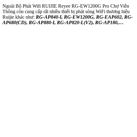
Ngoài Bộ Phát Wifi RUIJIE Reyee RG-EW1200G Pro Chợ Viễn
Thông còn cung cấp rất nhiều thiết bị phát sóng WiFi thương hiệu
Ruijie khác như:
RG-AP840-I, RG-EW1200G, RG-EAP602, RG-
AP680(CD), RG-AP880-I, RG-AP820-L(V2), RG-AP180,…