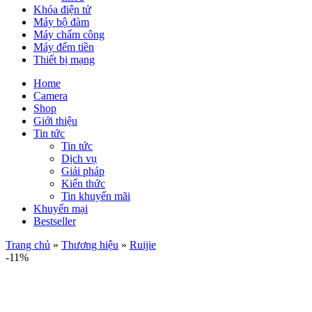
Khóa điện tử
Máy bộ đàm
Máy chấm công
Máy đếm tiền
Thiết bị mạng
Home
Camera
Shop
Giới thiệu
Tin tức
Tin tức
Dịch vụ
Giải pháp
Kiến thức
Tin khuyến mãi
Khuyến mại
Bestseller
Trang chủ
»
Thương hiệu
»
Ruijie
-11%