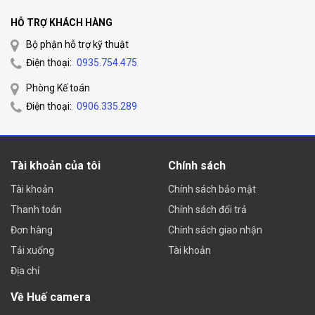
+ Hỗ trợ: Giảm nhiễu DNR, Hồng ngoại thôn
Phát hiện chuyển động (Motion Detection).
HỖ TRỢ KHÁCH HÀNG
chuẩn ngoài trời IP66. Dải nhiệt hoạt động r
Bộ phận hỗ trợ kỹ thuật
(-40°~60°)
Điện thoại:
0935.754.475
Phòng Kế toán
Đầu ghi hình 4 kênh Turbo HD 3.0 DVR
Điện thoại:
0906.335.289
+hỗ trợ H.264+ tiết kiệm 50% dung lượng lưu
Tín hiệu truyền khoảng cách xa hơn: 1200
DS-7204HGHI-
, 800m @ 1080P với cáp đồng RG6, 500m @
Tài khoản của tôi
Chính sách
F1
400m @ 1080P với cáp UTP,
+
4 ngõ vào video,
1 cổng audio input, 1 c
Tài khoản
Chính sách bảo mật
SATA hỗ trợ ổ cứng tối đa 6TB, Độ phân giải
Thanh toán
Chính sách đổi trả
hình: 1280×720P:
Đơn hàng
Chính sách giao nhận
+ 25(P)/30(N) fps/ch với đầu ghi 72xxHGHI
Tải xuống
Tài khoản
12(P)/30(N) fps/ch với đầu ghi 72xxHGHI
Địa chỉ
+ Kích thước khung: 260 × 222 × 45mm,Cổn
Về Huế camera
HDMI và VGA với Độ phân lên tới: 1920x12