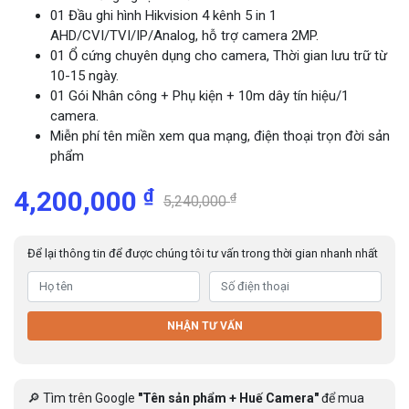
01 Đầu ghi hình Hikvision 4 kênh 5 in 1
AHD/CVI/TVI/IP/Analog, hỗ trợ camera 2MP.
01 Ổ cứng chuyên dụng cho camera, Thời gian lưu trữ từ
10-15 ngày.
01 Gói Nhân công + Phụ kiện + 10m dây tín hiệu/1
camera.
Miễn phí tên miền xem qua mạng, điện thoại trọn đời sản
phẩm
₫
4,200,000
₫
5,240,000
Để lại thông tin để được chúng tôi tư vấn trong thời gian nhanh nhất
NHẬN TƯ VẤN
🔎 Tìm trên Google
"Tên sản phẩm + Huế Camera"
để mua