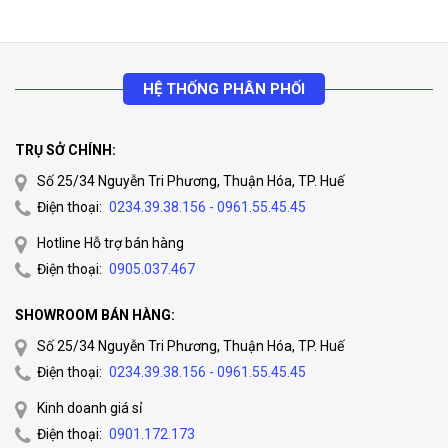
nhân viên.
Chống được trộm cướp, bảo vệ được tài sản, tính mạng,
sức khỏe
HỆ THỐNG PHÂN PHỐI
Tiết kiệm thời gian.
Tiết kiệm chi phí.
TRỤ SỞ CHÍNH:
Lắp đặt nhanh chóng, chính xác, thẩm mỹ.
Số 25/34 Nguyễn Tri Phương, Thuận Hóa, TP. Huế
Bảo hành 24 tháng.
Điện thoại:
0234.39.38.156 - 0961.55.45.45
Hotline Hỗ trợ bán hàng
Model
Mô tả thiết bị
Điện thoại:
0905.037.467
Camera HD-TVI hình trụ hồng ngoại 20m
SHOWROOM BÁN HÀNG:
DS- 2CE16D0T-
trời 2 MP.
Số 25/34 Nguyễn Tri Phương, Thuận Hóa, TP. Huế
IR
+ Cảm biến: 1/3″ Progressive Scan CMOS.
Điện thoại:
0234.39.38.156 - 0961.55.45.45
+Độ phân giải: 2 Megapixel
/ Hồng ngoại:
Kinh doanh giá sỉ
Độ nhạy sáng 0.1 Lux@F1.2. /Ống kính: 3.6
Điện thoại:
0901.172.173