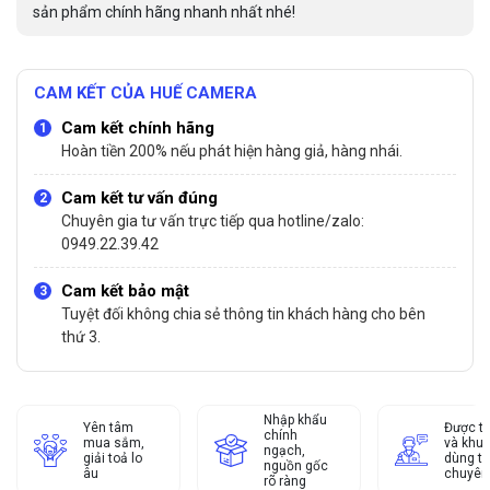
sản phẩm chính hãng nhanh nhất nhé!
CAM KẾT CỦA HUẾ CAMERA
Cam kết chính hãng
Hoàn tiền 200% nếu phát hiện hàng giả, hàng nhái.
Cam kết tư vấn đúng
Chuyên gia tư vấn trực tiếp qua hotline/zalo:
0949.22.39.42
Cam kết bảo mật
Tuyệt đối không chia sẻ thông tin khách hàng cho bên
thứ 3.
Nhập khẩu
Yên tâm
Được tư
chính
mua sắm,
và khu
ngạch,
giải toả lo
dùng từ
nguồn gốc
âu
chuyên
rõ ràng