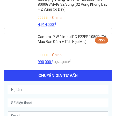
8000GSM-4G 32 Vùng (32 Vùng Không Dây
+ 2 Vùng Có Dây)
- China
₫
4,914,000
Camera IP Wifi Imou IPC-F22FP 1080P (Có
-35%
Màu Ban Đêm + Tích Hợp Mic)
- China
₫
₫
990,000
1,530,000
CHUYÊN GIA TƯ VẤN