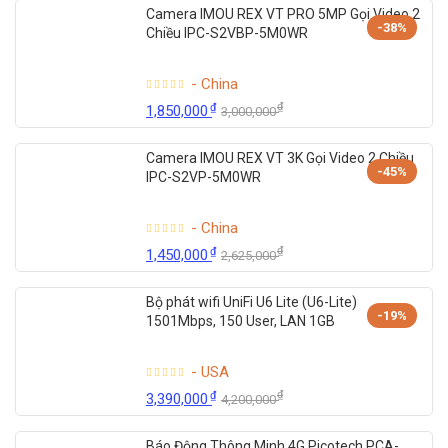
Camera IMOU REX VT PRO 5MP Gọi Video 2
-38%
Chiều IPC-S2VBP-5M0WR
- China
₫
₫
1,850,000
3,000,000
Camera IMOU REX VT 3K Gọi Video 2 Chiều
-45%
IPC-S2VP-5M0WR
- China
₫
₫
1,450,000
2,625,000
Bộ phát wifi UniFi U6 Lite (U6-Lite)
-19%
1501Mbps, 150 User, LAN 1GB
- USA
₫
₫
3,390,000
4,200,000
Báo Động Thông Minh 4G Picotech PCA-