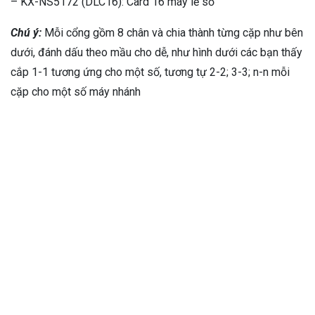
– KX-NS5172 (DLC16): Card 16 máy lẻ số
Chú ý:
Mỗi cổng gồm 8 chân và chia thành từng cặp như bên
dưới, đánh dấu theo mầu cho dễ, như hình dưới các bạn thấy
cắp 1-1 tương ứng cho một số, tương tự 2-2; 3-3; n-n mỗi
cặp cho một số máy nhánh