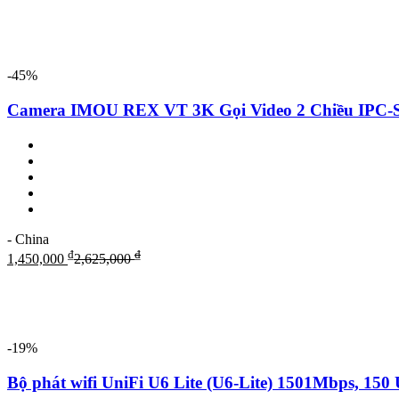
-45%
Camera IMOU REX VT 3K Gọi Video 2 Chiều IP
- China
₫
₫
1,450,000
2,625,000
-19%
Bộ phát wifi UniFi U6 Lite (U6-Lite) 1501Mbps, 15