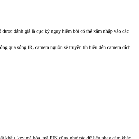
ó được đánh giá là cực kỳ nguy hiểm bởi có thể xâm nhập vào các
ng qua sóng IR, camera nguồn sẽ truyền tín hiệu đến camera đích
 mật khẩu, key mã hóa, mã PIN cũng như các dữ liệu nhạy cảm khác.