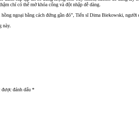
thậm chí có thể mở khóa cổng và đột nhập dễ dàng.
ra hồng ngoại bằng cách đứng gần đó”, Tiến sĩ Dima Biekowski, ngườ
g này.
c được đánh dấu
*