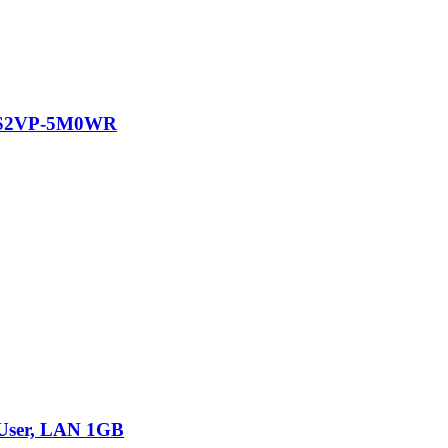
C-S2VP-5M0WR
0 User, LAN 1GB