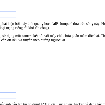
ị phát hiện bởi máy ảnh quang học. “aIR-Jumper” dựa trên sóng này. N
loại mạng riêng rất khó tấn công).
 sử dụng một camera kết nối với máy chủ chứa phần mềm độc hại. Thô
 cắp dữ liệu và truyền theo hướng ngược lại.
thể đánh cắp tập tin có dung lượng lớn. Tuy nhiên, hacker dễ dàng lấy