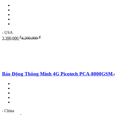
- USA
₫
₫
3,390,000
4,200,000
Báo Động Thông Minh 4G Picotech PCA-8000GSM-4
- China