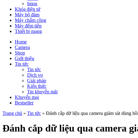
Imou
Khóa điện tử
Máy bộ đàm
Máy chấm công
Máy đếm tiền
Thiết bị mạng
Home
Camera
Shop
Giới thiệu
Tin tức
Tin tức
Dịch vụ
Giải pháp
Kiến thức
Tin khuyến mãi
Khuyến mại
Bestseller
Trang chủ
»
Tin tức
»
Đánh cắp dữ liệu qua camera giám sát dùng hồ
Đánh cắp dữ liệu qua camera g