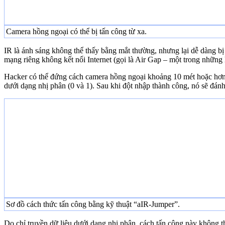
Camera hồng ngoại có thể bị tấn công từ xa.
IR là ánh sáng không thể thấy bằng mắt thường, nhưng lại dễ dàng b
mạng riêng không kết nối Internet (gọi là Air Gap – một trong những 
Hacker có thể đứng cách camera hồng ngoại khoảng 10 mét hoặc hơn,
dưới dạng nhị phân (0 và 1). Sau khi đột nhập thành công, nó sẽ đánh
Sơ đồ cách thức tấn công bằng kỹ thuật “aIR-Jumper”.
Do chỉ truyền dữ liệu dưới dạng nhị phân, cách tấn công này không 