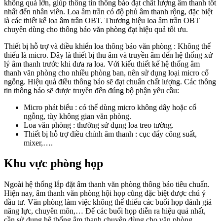
không quá lớn, giúp thông tin thông báo đạt chất lượng âm thanh tốt
nhất đến nhân viên. Loa âm trần có độ phủ âm thanh rộng, đặc biệt
là các thiết kế loa âm trần OBT. Thương hiệu loa âm trần OBT
chuyên dùng cho thông báo văn phòng đạt hiệu quả tối ưu.
Thiết bị hỗ trợ và điều khiển loa thông báo văn phòng : Không thể
thiếu là micro. Đây là thiết bị thu âm và truyền âm đến hệ thống xử
lý âm thanh trước khi đưa ra loa. Với kiểu thiết kế hệ thống âm
thanh văn phòng cho nhiều phòng ban, nên sử dụng loại micro cổ
ngỗng. Hiệu quả điều thông báo sẽ đạt chuẩn chất lượng. Các thông
tin thông báo sẽ được truyền đến đúng bộ phận yêu cầu:
Micro phát biểu : có thể dùng micro không dây hoặc cổ
ngỗng, tùy không gian văn phòng.
Loa văn phòng : thường sử dụng loa treo tường.
Thiết bị hỗ trợ điều chỉnh âm thanh : cục đẩy công suất,
mixer,….
Khu vực phòng họp
Ngoài hệ thống lắp đặt âm thanh văn phòng thông báo tiêu chuẩn.
Hiện nay, âm thanh văn phòng hội họp cũng đặc biệt được chú ý
đầu tư. Văn phòng làm việc không thể thiếu các buổi họp đánh giá
năng lực, chuyên môn,… Để các buổi họp diễn ra hiệu quả nhất,
cần sử dụng hệ thống âm thanh chuyên dùng cho văn phòng.