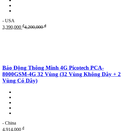
- USA
₫
₫
3,390,000
4,200,000
Báo Động Thông Minh 4G Picotech PCA-
8000GSM-4G 32 Vùng (32 Vùng Không Dây + 2
Vùng Có Dây)
- China
₫
4,914,000