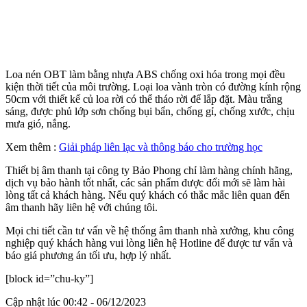
Loa nén OBT làm bằng nhựa ABS chống oxi hóa trong mọi đều
kiện thời tiết của môi trường. Loại loa vành tròn có đường kính rộng
50cm với thiết kế củ loa rời có thể tháo rời để lắp đặt. Màu trắng
sáng, được phủ lớp sơn chống bụi bẩn, chống gỉ, chống xước, chịu
mưa gió, nắng.
Xem thêm :
Giải pháp liên lạc và thông báo cho trường học
Thiết bị âm thanh tại công ty Bảo Phong chỉ làm hàng chính hãng,
dịch vụ bảo hành tốt nhất, các sản phẩm được đổi mới sẽ làm hài
lòng tất cả khách hàng. Nếu quý khách có thắc mắc liên quan đến
âm thanh hãy liên hệ với chúng tôi.
Mọi chi tiết cần tư vấn về hệ thống âm thanh nhà xưởng, khu công
nghiệp quý khách hàng vui lòng liên hệ Hotline để được tư vấn và
báo giá phương án tối ưu, hợp lý nhất.
[block id=”chu-ky”]
Cập nhật lúc 00:42 - 06/12/2023