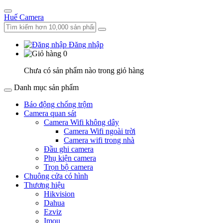
Huế Camera
Đăng nhập
0
Chưa có sản phẩm nào trong giỏ hàng
Danh mục sản phẩm
Báo động chống trộm
Camera quan sát
Camera Wifi không dây
Camera Wifi ngoài trời
Camera wifi trong nhà
Đầu ghi camera
Phụ kiện camera
Trọn bộ camera
Chuông cửa có hình
Thương hiệu
Hikvision
Dahua
Ezviz
Imou