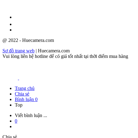
GPĐKKD: 3301123843 do Sở Kế hoạch và Đầu tư cấp ngày
08/12/2009
@ 2022 - Huecamera.com
Sơ đồ trang web
| Huecamera.com
Vui lòng liên hệ hotline để có giá tốt nhất tại thời điểm mua hàng
Trang chủ
Chia sẻ
Bình luận
0
Top
Viết bình luận ...
0
Chia sẻ