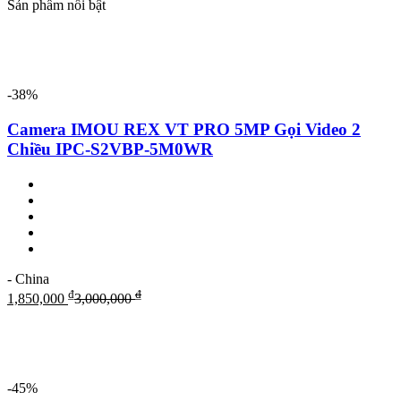
Sản phẩm nổi bật
-38%
Camera IMOU REX VT PRO 5MP Gọi Video 2
Chiều IPC-S2VBP-5M0WR
- China
₫
₫
1,850,000
3,000,000
-45%