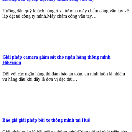
Hướng dẫn quý khách hàng ở xa tự mua máy chấm công vân tay về
lắp đặt tại công ty mình.Máy chấm công vân tay…
Giải pháp camera giám sát cho ngân hàng thông minh
Hikvision
Đối với các ngân hàng thì đảm bảo an toàn, an ninh luôn là nhiệm
vụ hàng đầu khi đây là đơn vị đặc thù…
Báo giá giải pháp bãi xe thông minh tại Huế
Giải pháp quản lý bãi gửi xe thông minhCùng với sự phát triển của