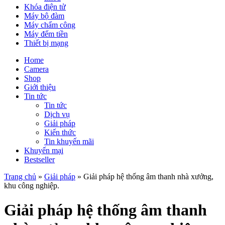
Khóa điện tử
Máy bộ đàm
Máy chấm công
Máy đếm tiền
Thiết bị mạng
Home
Camera
Shop
Giới thiệu
Tin tức
Tin tức
Dịch vụ
Giải pháp
Kiến thức
Tin khuyến mãi
Khuyến mại
Bestseller
Trang chủ
»
Giải pháp
»
Giải pháp hệ thống âm thanh nhà xưởng,
khu công nghiệp.
Giải pháp hệ thống âm thanh