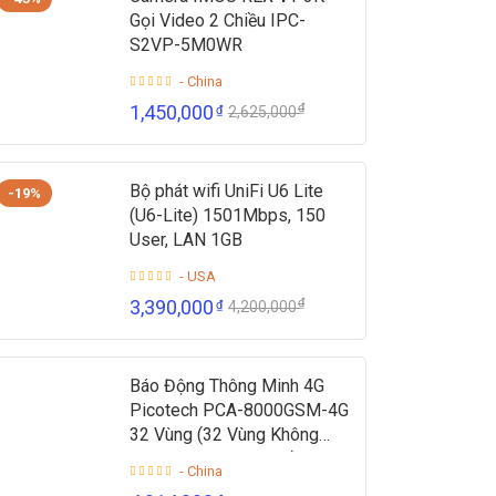
Gọi Video 2 Chiều IPC-
S2VP-5M0WR
- China
₫
1,450,000
₫
2,625,000
Bộ phát wifi UniFi U6 Lite
-19%
(U6-Lite) 1501Mbps, 150
User, LAN 1GB
- USA
₫
3,390,000
₫
4,200,000
Báo Động Thông Minh 4G
Picotech PCA-8000GSM-4G
32 Vùng (32 Vùng Không
Dây + 2 Vùng Có Dây)
- China