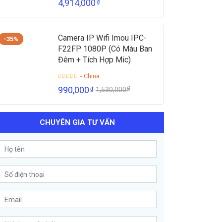
4,914,000
₫
Camera IP Wifi Imou IPC-
-35%
F22FP 1080P (Có Màu Ban
Đêm + Tích Hợp Mic)
- China
₫
990,000
₫
1,530,000
CHUYÊN GIA TƯ VẤN