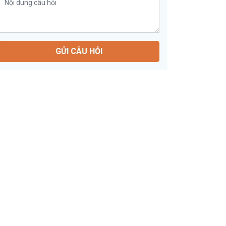
GỬI CÂU HỎI