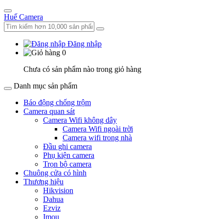
Huế Camera
Đăng nhập
0
Chưa có sản phẩm nào trong giỏ hàng
Danh mục sản phẩm
Báo động chống trộm
Camera quan sát
Camera Wifi không dây
Camera Wifi ngoài trời
Camera wifi trong nhà
Đầu ghi camera
Phụ kiện camera
Trọn bộ camera
Chuông cửa có hình
Thương hiệu
Hikvision
Dahua
Ezviz
Imou