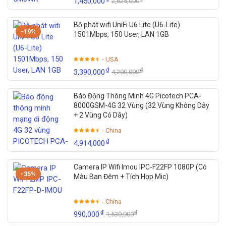
1,450,000
2,625,000
Bộ phát wifi UniFi U6 Lite (U6-Lite)
-19%
1501Mbps, 150 User, LAN 1GB
- USA
₫
₫
3,390,000
4,200,000
Báo Động Thông Minh 4G Picotech PCA-
8000GSM-4G 32 Vùng (32 Vùng Không Dây
+ 2 Vùng Có Dây)
- China
₫
4,914,000
Camera IP Wifi Imou IPC-F22FP 1080P (Có
-35%
Màu Ban Đêm + Tích Hợp Mic)
- China
₫
₫
990,000
1,530,000