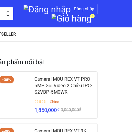
Đăng nhập
0
TSELLER
ản phẩm nổi bật
Camera IMOU REX VT PRO
-38%
5MP Gọi Video 2 Chiều IPC-
S2VBP-5M0WR
- China
₫
1,850,000
₫
3,000,000
Camera IMOU REX VT 3K
-45%