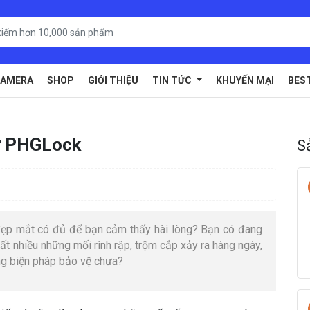
AMERA
SHOP
GIỚI THIỆU
TIN TỨC
KHUYẾN MẠI
BES
tử PHGLock
S
í đẹp mắt có đủ để bạn cảm thấy hài lòng? Bạn có đang
ất nhiều những mối rình rập, trộm cắp xảy ra hàng ngày,
ng biện pháp bảo vệ chưa?