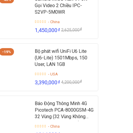
Gọi Video 2 Chiều IPC-
S2VP-5M0WR
- China
₫
1,450,000
₫
2,625,000
Bộ phát wifi UniFi U6 Lite
-19%
(U6-Lite) 1501Mbps, 150
User, LAN 1GB
- USA
₫
3,390,000
₫
4,200,000
Báo Động Thông Minh 4G
Picotech PCA-8000GSM-4G
32 Vùng (32 Vùng Không
Dây + 2 Vùng Có Dây)
- China