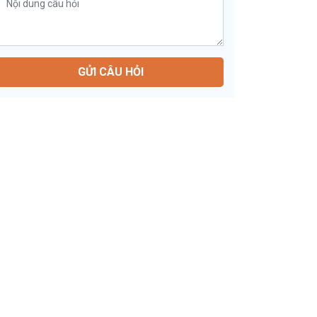
GỬI CÂU HỎI