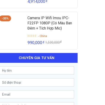
4,914,000
₫
Camera IP Wifi Imou IPC-
-35%
F22FP 1080P (Có Màu Ban
Đêm + Tích Hợp Mic)
- China
₫
990,000
₫
1,530,000
CHUYÊN GIA TƯ VẤN