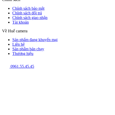
Chính sách bảo mật
Chính sách đổi trả
Chính sách giao nhận
Tài khoản
Về Huế camera
Sản phẩm đang khuyến mại
Liên hệ
Sản phẩm bán chạy
Thương hiệu
0961.55.45.45
GPĐKKD: 3301123843 do Sở Kế hoạch và Đầu tư cấp ngày