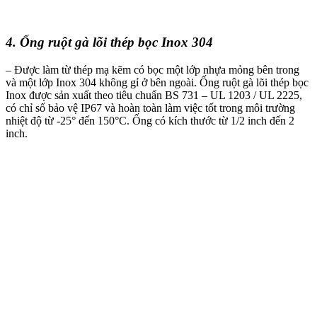
4. Ống ruột gà lõi thép bọc Inox 304
– Được làm từ thép mạ kẽm có bọc một lớp nhựa mỏng bên trong
và một lớp Inox 304 không gỉ ở bên ngoài. Ống ruột gà lõi thép bọc
Inox được sản xuất theo tiêu chuẩn BS 731 – UL 1203 / UL 2225,
có chỉ số bảo vệ IP67 và hoàn toàn làm việc tốt trong môi trường
nhiệt độ từ -25° đến 150°C. Ống có kích thước từ 1/2 inch đến 2
inch.