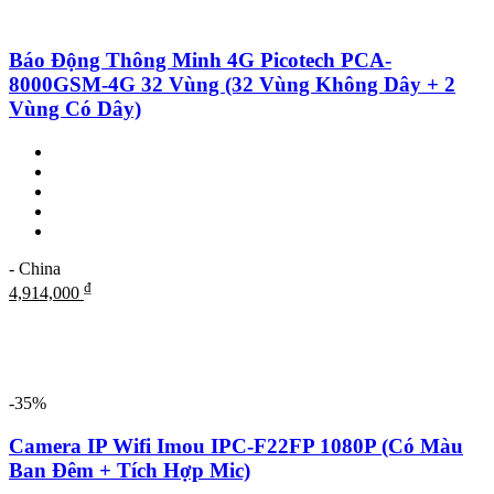
Báo Động Thông Minh 4G Picotech PCA-
8000GSM-4G 32 Vùng (32 Vùng Không Dây + 2
Vùng Có Dây)
- China
₫
4,914,000
-35%
Camera IP Wifi Imou IPC-F22FP 1080P (Có Màu
Ban Đêm + Tích Hợp Mic)