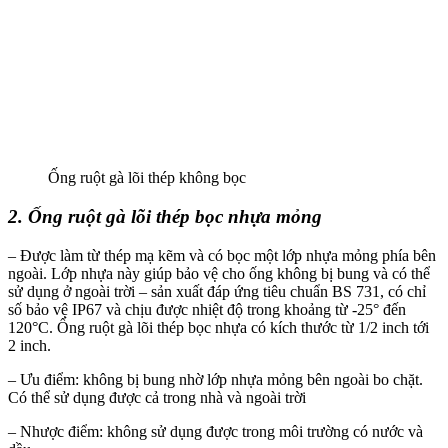
Ống ruột gà lõi thép không bọc
2. Ống ruột gà lõi thép bọc nhựa mỏng
– Được làm từ thép mạ kẽm và có bọc một lớp nhựa mỏng phía bên
ngoài. Lớp nhựa này giúp bảo vệ cho ống không bị bung và có thể
sử dụng ở ngoài trời – sản xuất đáp ứng tiêu chuẩn BS 731, có chỉ
số bảo vệ IP67 và chịu được nhiệt độ trong khoảng từ -25° đến
120°C. Ống ruột gà lõi thép bọc nhựa có kích thước từ 1/2 inch tới
2 inch.
– Ưu điểm: không bị bung nhờ lớp nhựa mỏng bên ngoài bo chặt.
Có thể sử dụng được cả trong nhà và ngoài trời
– Nhược điểm: không sử dụng được trong môi trường có nước và