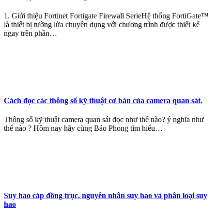
1. Giới thiệu Fortinet Fortigate Firewall SerieHệ thống FortiGate™
là thiết bị tường lửa chuyên dụng với chương trình được thiết kế
ngay trên phần…
Cách đọc các thông số kỹ thuật cơ bản của camera quan sát.
Thông số kỹ thuật camera quan sát đọc như thế nào? ý nghĩa như
thế nào ? Hôm nay hãy cùng Bảo Phong tìm hiểu…
Suy hao cáp đồng trục, nguyên nhân suy hao và phân loại suy
hao