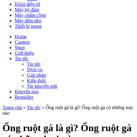
Khóa điện tử
Máy bộ đàm
Máy chấm công
Máy đếm tiền
Thiết bị mạng
Home
Camera
Shop
Giới thiệu
Tin tức
Tin tức
Dịch vụ
Giải pháp
Kiến thức
Tin khuyến mãi
Khuyến mại
Bestseller
Trang chủ
»
Tin tức
»
Ống ruột gà là gì? Ống ruột gà có những loại
nào
Ống ruột gà là gì? Ống ruột gà