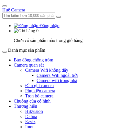
Huế Camera
Đăng nhập
0
Chưa có sản phẩm nào trong giỏ hàng
Danh mục sản phẩm
Báo động chống trộm
Camera quan sát
Camera Wifi không dây
Camera Wifi ngoài trời
Camera wifi trong nhà
Đầu ghi camera
Phụ kiện camera
Trọn bộ camera
Chuông cửa có hình
Thương hiệu
Hikvision
Dahua
Ezviz
Imou