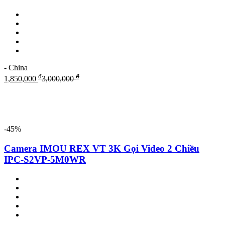
- China
₫
₫
1,850,000
3,000,000
-45%
Camera IMOU REX VT 3K Gọi Video 2 Chiều
IPC-S2VP-5M0WR