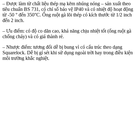
– Được làm từ chất liệu thép mạ kẽm nhúng nóng – sản xuất theo
tiêu chuẩn BS 731, có chỉ số bảo vệ IP40 và có nhiệt độ hoạt động
từ -50 ° đến 350°C. Ống ruột gà lõi thép có kích thước từ 1/2 inch
đến 2 inch.
– Ưu điểm: có độ co dãn cao, khả năng chịu nhiệt tốt (ống ruột gà
chống cháy) và có giá thành rẻ.
– Nhược điểm: tương đối dễ bị bung vì có cấu trúc theo dạng
Squarelock. Dễ bị gỉ sét khi sử dụng ngoài trời hay trong điều kiện
môi trường khắc nghiệt.