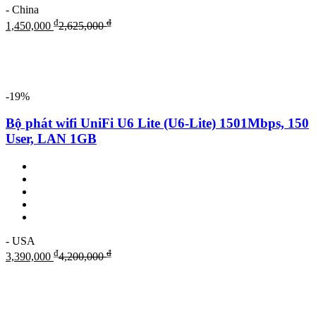
- China
₫
₫
1,450,000
2,625,000
-19%
Bộ phát wifi UniFi U6 Lite (U6-Lite) 1501Mbps, 150
User, LAN 1GB
- USA
₫
₫
3,390,000
4,200,000