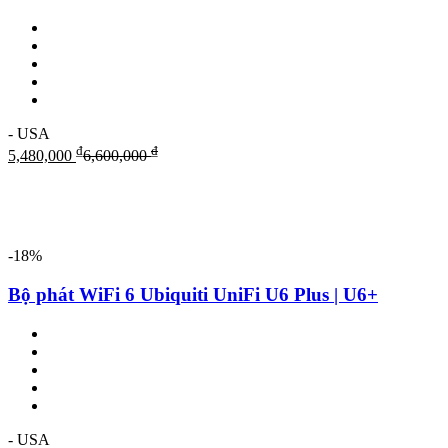
- USA
₫
₫
5,480,000
6,600,000
-18%
Bộ phát WiFi 6 Ubiquiti UniFi U6 Plus | U6+
- USA