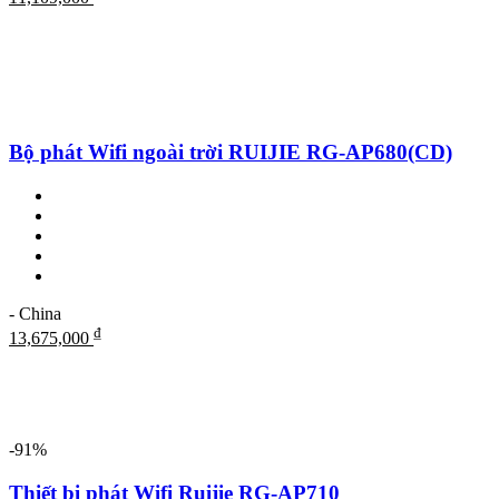
Bộ phát Wifi ngoài trời RUIJIE RG-AP680(CD)
- China
₫
13,675,000
-91%
Thiết bị phát Wifi Ruijie RG-AP710