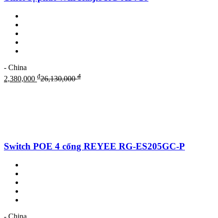
- China
₫
₫
2,380,000
26,130,000
Switch POE 4 cổng REYEE RG-ES205GC-P
- China