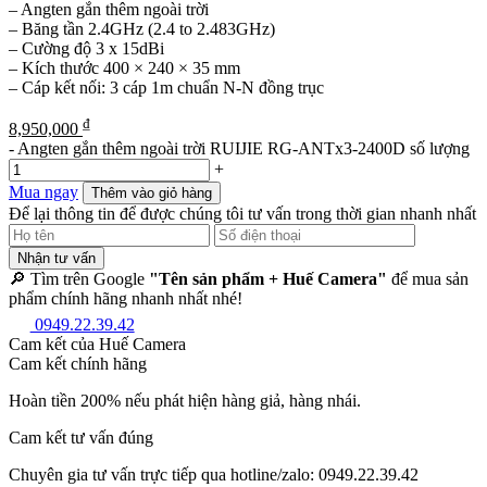
– Angten gắn thêm ngoài trời
– Băng tần 2.4GHz (2.4 to 2.483GHz)
– Cường độ 3 x 15dBi
– Kích thước 400 × 240 × 35 mm
– Cáp kết nối: 3 cáp 1m chuẩn N-N đồng trục
₫
8,950,000
-
Angten gắn thêm ngoài trời RUIJIE RG-ANTx3-2400D số lượng
+
Mua ngay
Thêm vào giỏ hàng
Để lại thông tin để được chúng tôi tư vấn trong thời gian nhanh nhất
Nhận tư vấn
🔎 Tìm trên Google
"Tên sản phẩm + Huế Camera"
để mua sản
phẩm chính hãng nhanh nhất nhé!
0949.22.39.42
Cam kết của Huế Camera
Cam kết chính hãng
Hoàn tiền 200% nếu phát hiện hàng giả, hàng nhái.
Cam kết tư vấn đúng
Chuyên gia tư vấn trực tiếp qua hotline/zalo: 0949.22.39.42