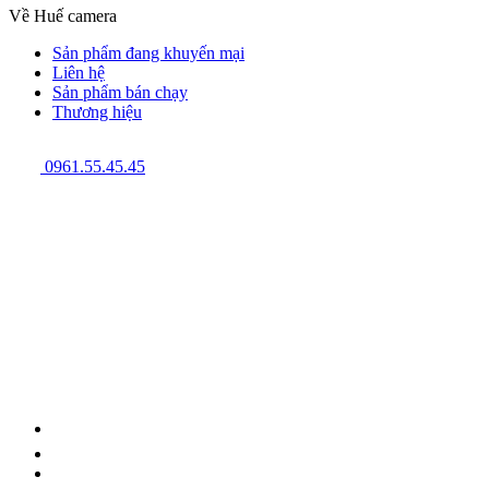
Về Huế camera
Sản phẩm đang khuyến mại
Liên hệ
Sản phẩm bán chạy
Thương hiệu
0961.55.45.45
GPĐKKD: 3301123843 do Sở Kế hoạch và Đầu tư cấp ngày
08/12/2009