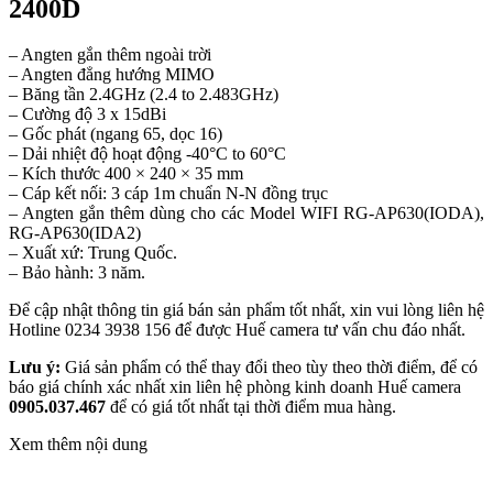
2400D
– Angten gắn thêm ngoài trời
– Angten đẳng hướng MIMO
– Băng tần 2.4GHz (2.4 to 2.483GHz)
– Cường độ 3 x 15dBi
– Gốc phát (ngang 65, dọc 16)
– Dải nhiệt độ hoạt động -40°C to 60°C
– Kích thước 400 × 240 × 35 mm
– Cáp kết nối: 3 cáp 1m chuẩn N-N đồng trục
– Angten gắn thêm dùng cho các Model WIFI RG-AP630(IODA),
RG-AP630(IDA2)
– Xuất xứ: Trung Quốc.
– Bảo hành: 3 năm.
Để cập nhật thông tin giá bán sản phẩm tốt nhất, xin vui lòng liên hệ
Hotline 0234 3938 156 để được Huế camera tư vấn chu đáo nhất.
Lưu ý:
Giá sản phẩm có thể thay đổi theo tùy theo thời điểm, để có
báo giá chính xác nhất xin liên hệ phòng kinh doanh Huế camera
0905.037.467
để có giá tốt nhất tại thời điểm mua hàng.
Xem thêm nội dung