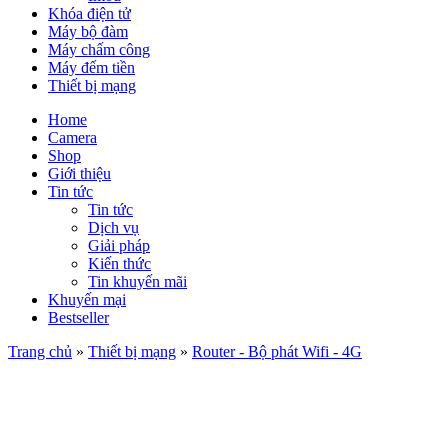
Khóa điện tử
Máy bộ đàm
Máy chấm công
Máy đếm tiền
Thiết bị mạng
Home
Camera
Shop
Giới thiệu
Tin tức
Tin tức
Dịch vụ
Giải pháp
Kiến thức
Tin khuyến mãi
Khuyến mại
Bestseller
Trang chủ
»
Thiết bị mạng
»
Router - Bộ phát Wifi - 4G