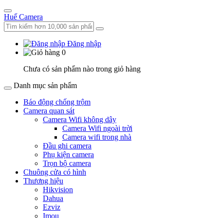
Huế Camera
Đăng nhập
0
Chưa có sản phẩm nào trong giỏ hàng
Danh mục sản phẩm
Báo động chống trộm
Camera quan sát
Camera Wifi không dây
Camera Wifi ngoài trời
Camera wifi trong nhà
Đầu ghi camera
Phụ kiện camera
Trọn bộ camera
Chuông cửa có hình
Thương hiệu
Hikvision
Dahua
Ezviz
Imou