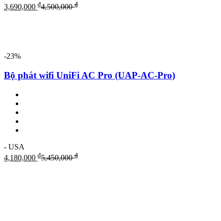
₫
₫
3,690,000
4,500,000
-23%
Bộ phát wifi UniFi AC Pro (UAP-AC-Pro)
- USA
₫
₫
4,180,000
5,450,000