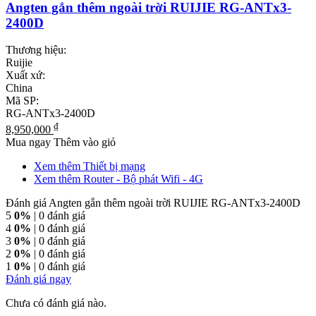
Angten gắn thêm ngoài trời RUIJIE RG-ANTx3-
2400D
Thương hiệu:
Ruijie
Xuất xứ:
China
Mã SP:
RG-ANTx3-2400D
₫
8,950,000
Mua ngay
Thêm vào giỏ
Xem thêm Thiết bị mạng
Xem thêm Router - Bộ phát Wifi - 4G
Đánh giá Angten gắn thêm ngoài trời RUIJIE RG-ANTx3-2400D
5
0%
| 0 đánh giá
4
0%
| 0 đánh giá
3
0%
| 0 đánh giá
2
0%
| 0 đánh giá
1
0%
| 0 đánh giá
Đánh giá ngay
Chưa có đánh giá nào.