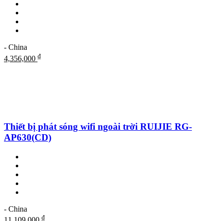
- China
₫
4,356,000
Thiết bị phát sóng wifi ngoài trời RUIJIE RG-
AP630(CD)
- China
₫
11,109,000