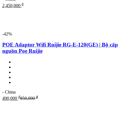
₫
2,450,000
-42%
POE Adaptor Wifi Ruijie RG-E-120(GE) | Bộ cấp
nguồn Poe Ruijie
- China
₫
₫
490,000
850,000