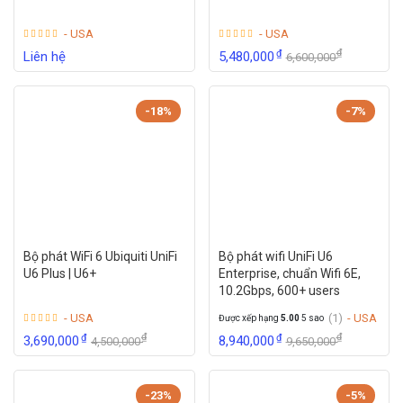
- USA
- USA
₫
₫
Liên hệ
5,480,000
6,600,000
-18%
-7%
Bộ phát WiFi 6 Ubiquiti UniFi
Bộ phát wifi UniFi U6
U6 Plus | U6+
Enterprise, chuẩn Wifi 6E,
10.2Gbps, 600+ users
- USA
(1)
- USA
Được xếp hạng
5.00
5 sao
₫
₫
₫
₫
3,690,000
8,940,000
4,500,000
9,650,000
-23%
-5%