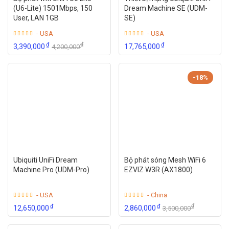
(U6-Lite) 1501Mbps, 150
Dream Machine SE (UDM-
User, LAN 1GB
SE)
- USA
- USA
₫
₫
₫
3,390,000
17,765,000
4,200,000
-18%
Ubiquiti UniFi Dream
Bộ phát sóng Mesh WiFi 6
Machine Pro (UDM-Pro)
EZVIZ W3R (AX1800)
- USA
- China
₫
₫
₫
12,650,000
2,860,000
3,500,000