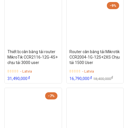
-9%
Thiết bị cân bằng tải router
Router cân bằng tải Mikrotik
MikroTik CCR2116-12G-4S+
CCR2004-1G-12S+2XS Chịu
chịu tải 3000 user
tải 1500 User
- Latvia
- Latvia
₫
₫
₫
31,490,000
16,790,000
18,400,000
-7%