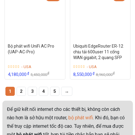
Bộ phát wifi UniFi AC Pro
Ubiquiti EdgeRouter ER-12
(UAP-AC-Pro)
chịu tải 600user 11 cổng
WAN gigabit, 2 quang SFP
- USA
- USA
₫
₫
₫
₫
4,180,000
8,550,000
5,450,000
8,960,000
1
2
3
4
5
→
Để giữ kết nối internet cho các thiết bị, không còn cách
nào hơn là sở hữu một router,
bộ phát wifi
. Khi đó, bạn có
thể truy cập internet tốc độ cao. Tuy nhiên, để mua được
một
bộ phát wifi
tốt, hợp túi tiền chắc hẳn bạn sẽ phải