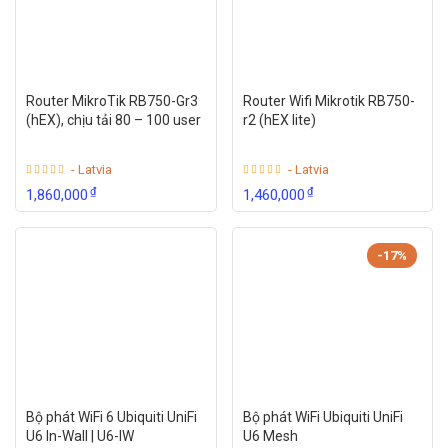
Router MikroTik RB750-Gr3
Router Wifi Mikrotik RB750-
(hEX), chịu tải 80 – 100 user
r2 (hEX lite)
- Latvia
- Latvia
₫
₫
1,860,000
1,460,000
-17%
Bộ phát WiFi 6 Ubiquiti UniFi
Bộ phát WiFi Ubiquiti UniFi
U6 In-Wall | U6-IW
U6 Mesh