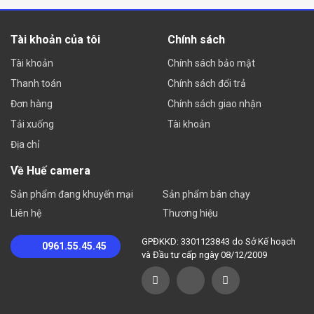
LAN.
USB Wifi
Tài khoản của tôi
Chính sách
Tài khoản
Chính sách bảo mật
USB wifi là một thiết bị mạng không dây có thiết kế giống
Thanh toán
Chính sách đổi trả
như một chiếc USB thông thường nhưng có khả năng tiếp
Đơn hàng
nhận và xử lý sóng wifi. USB wifi được sử dụng riêng cho
Chính sách giao nhận
các máy tính bàn không thể kết nối được wifi hoặc các
Tải xuống
Tài khoản
laptop bị hư chức năng bắt wifi.
Địa chỉ
Về Huế camera
Sản phẩm đang khuyến mại
Sản phẩm bán chạy
Về cơ bản thì một chiếc USB Wifi được cấu thành từ ba bộ
Liên hệ
Thương hiệu
phận chính là cổng kết nối USB 2.0 hoặc 3.0 dùng để cắm
GPĐKKD: 3301123843 do Sở Kế hoạch
trực tiếp vào máy tính, một râu phát wifi hay ăng ten và hệ
0961.55.45.45
và Đầu tư cấp ngày 08/12/2009
thống vi mạch nằm bên trong.
USB thu Wifi có lẻ sẽ trở thành xu hướng được nhiều người