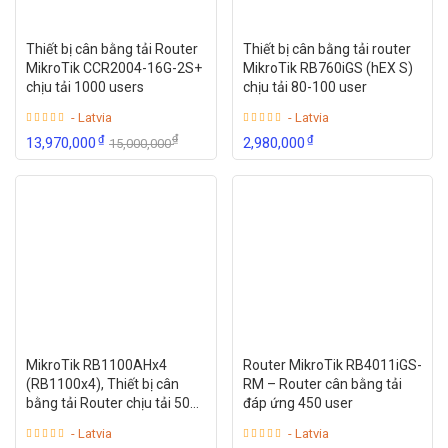
Thiết bị cân bằng tải Router
Thiết bị cân bằng tải router
MikroTik CCR2004-16G-2S+
MikroTik RB760iGS (hEX S)
chịu tải 1000 users
chịu tải 80-100 user
- Latvia
- Latvia
₫
₫
₫
13,970,000
2,980,000
15,000,000
MikroTik RB1100AHx4
Router MikroTik RB4011iGS-
(RB1100x4), Thiết bị cân
RM – Router cân bằng tải
bằng tải Router chịu tải 500
đáp ứng 450 user
user
- Latvia
- Latvia