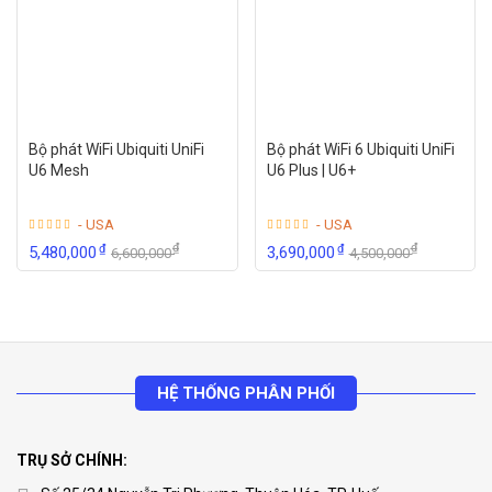
thường chỉ được trang bị dây mạng LAN thì access point
thông qua kết nối Wi-Fi không dây lại có khả năng truyền
tải dữ liệu từ mạng có dây sang mạng không dây.
Bộ phát WiFi Ubiquiti UniFi
Bộ phát WiFi 6 Ubiquiti UniFi
U6 Mesh
U6 Plus | U6+
- USA
- USA
₫
₫
₫
₫
5,480,000
3,690,000
6,600,000
4,500,000
Access point đảm nhận nhiệm vụ chính là kết nối các thiết
bị không dây với mạng cục bộ Local Area Network. So với
các thiết bị wifi khác như modem hay router thì access
HỆ THỐNG PHÂN PHỐI
point không có khả năng cấp IP.
Router wifi
TRỤ SỞ CHÍNH: