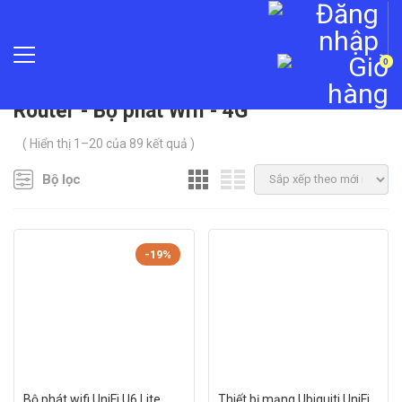
0
»
Thiết bị mạng
»
Router - Bộ phát Wifi - 4G
Router - Bộ phát Wifi - 4G
( Hiển thị 1–20 của 89 kết quả )
Bộ lọc
-19%
Bộ phát wifi UniFi U6 Lite
Thiết bị mạng Ubiquiti UniFi