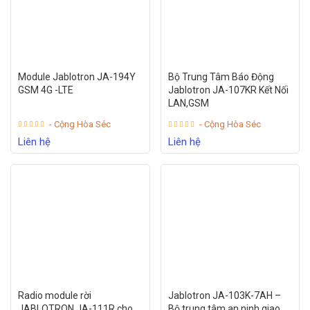
Module Jablotron JA-194Y
Bộ Trung Tâm Báo Động
GSM 4G -LTE
Jablotron JA-107KR Kết Nối
LAN,GSM
- Cộng Hòa Séc
- Cộng Hòa Séc
Liên hệ
Liên hệ
Radio module rời
Jablotron JA-103K-7AH –
JABLOTRON JA-111R cho
Bộ trung tâm an ninh giao