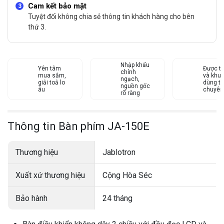
Cam kết bảo mật
Tuyệt đối không chia sẻ thông tin khách hàng cho bên
thứ 3.
Nhập khẩu
Yên tâm
Được tư
chính
mua sắm,
và khu
ngạch,
giải toả lo
dùng từ
nguồn gốc
âu
chuyên
rõ ràng
Thông tin Bàn phím JA-150E
Thương hiệu
Jablotron
Xuất xứ thương hiệu
Cộng Hòa Séc
Bảo hành
24 tháng