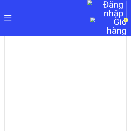
0
»
Báo động chống trộm
»
Báo động Jablotron