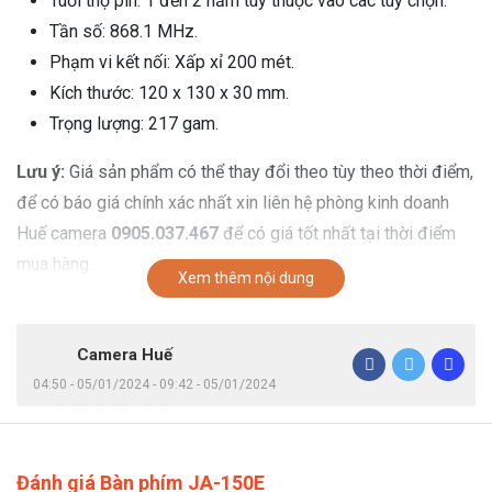
Tuổi thọ pin: 1 đến 2 năm tùy thuộc vào các tùy chọn.
Tần số: 868.1 MHz.
Phạm vi kết nối: Xấp xỉ 200 mét.
Kích thước: 120 x 130 x 30 mm.
Trọng lượng: 217 gam.
Lưu ý:
Giá sản phẩm có thể thay đổi theo tùy theo thời điểm,
để có báo giá chính xác nhất xin liên hệ phòng kinh doanh
Huế camera
0905.037.467
để có giá tốt nhất tại thời điểm
mua hàng.
Xem thêm nội dung
Camera Huế
04:50 - 05/01/2024 - 09:42 - 05/01/2024
Đánh giá Bàn phím JA-150E