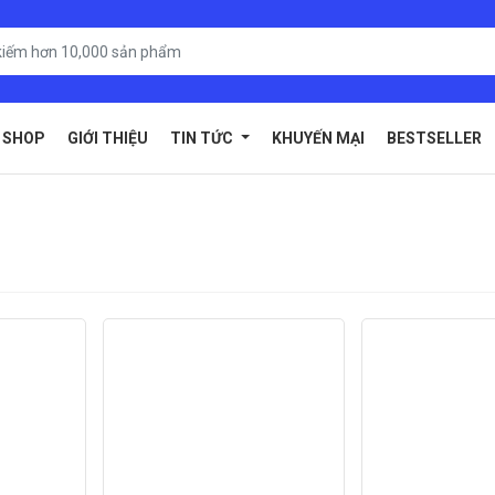
SHOP
GIỚI THIỆU
TIN TỨC
KHUYẾN MẠI
BESTSELLER