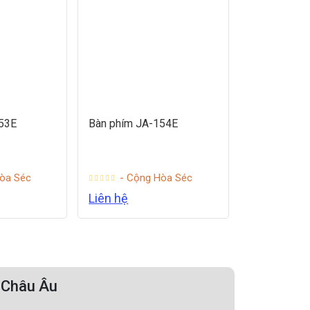
53E
Bàn phím JA-154E
òa Séc
- Cộng Hòa Séc
Liên hệ
ừ Châu Âu