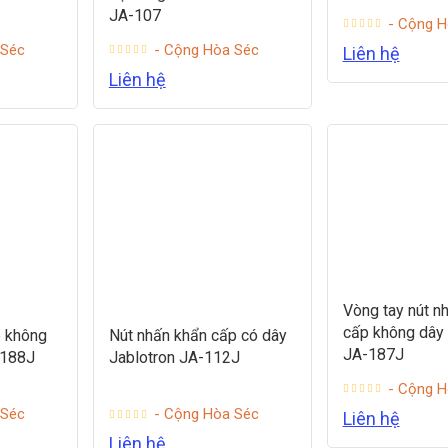
JA-107
- Cộng H
 Séc
- Cộng Hòa Séc
Liên hệ
Liên hệ
Vòng tay nút n
cấp không dây 
p không
Nút nhấn khẩn cấp có dây
JA-187J
-188J
Jablotron JA-112J
- Cộng H
 Séc
- Cộng Hòa Séc
Liên hệ
Liên hệ