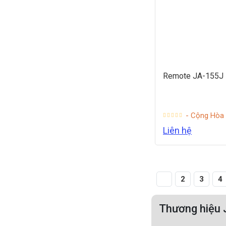
Remote JA-155J
- Cộng Hòa
Liên hệ
1
2
3
4
Thương hiệu J