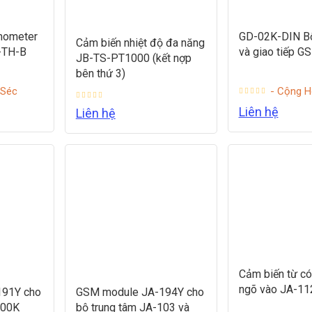
mometer
GD-02K-DIN Bộ
Cảm biến nhiệt độ đa năng
-TH-B
và giao tiếp G
JB-TS-PT1000 (kết nợp
bên thứ 3)
 Séc
- Cộng H
Liên hệ
Liên hệ
Cảm biến từ có
ngõ vào JA-1
191Y cho
GSM module JA-194Y cho
100K
bộ trung tâm JA-103 và