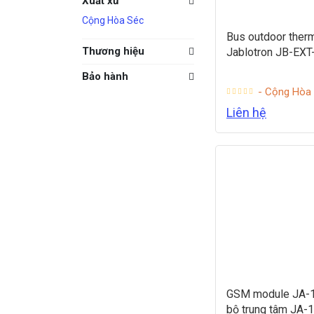
Xuất xứ
Cộng Hòa Séc
Bus outdoor ther
Thương hiệu
Jablotron JB-EXT
Bảo hành
- Cộng Hòa
Liên hệ
GSM module JA-
bộ trung tâm JA-