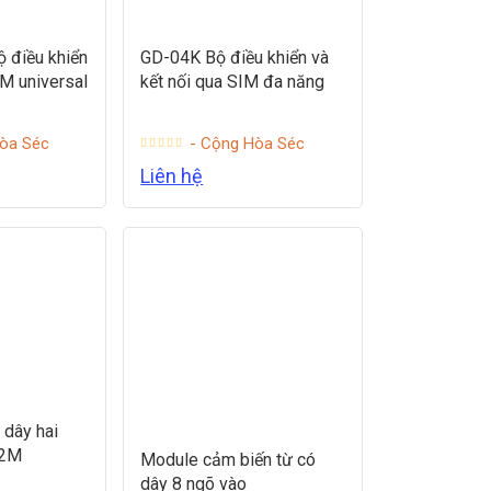
 điều khiển
GD-04K Bộ điều khiển và
SM universal
kết nối qua SIM đa năng
òa Séc
- Cộng Hòa Séc
Liên hệ
 dây hai
12M
Module cảm biến từ có
dây 8 ngõ vào