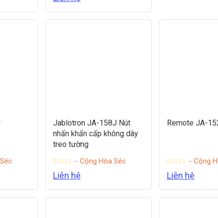
J
Jablotron JA-158J Nút
Remote JA-152
nhấn khẩn cấp không dây
treo tường
 Séc
- Cộng Hòa Séc
- Cộng H
Liên hệ
Liên hệ