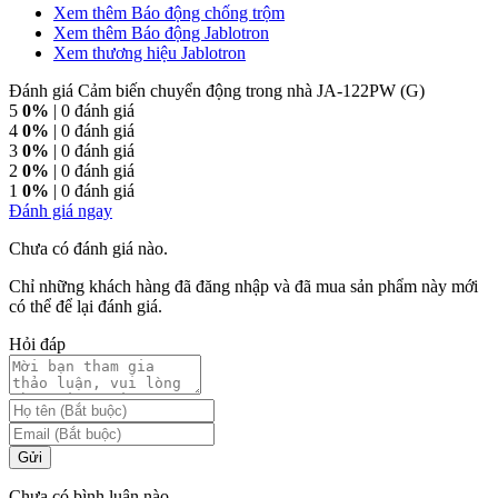
Xem thêm Báo động chống trộm
Xem thêm Báo động Jablotron
Xem thương hiệu Jablotron
Đánh giá Cảm biến chuyển động trong nhà JA-122PW (G)
5
0%
| 0 đánh giá
4
0%
| 0 đánh giá
3
0%
| 0 đánh giá
2
0%
| 0 đánh giá
1
0%
| 0 đánh giá
Đánh giá ngay
Chưa có đánh giá nào.
Chỉ những khách hàng đã đăng nhập và đã mua sản phẩm này mới
có thể để lại đánh giá.
Hỏi đáp
Gửi
Chưa có bình luận nào