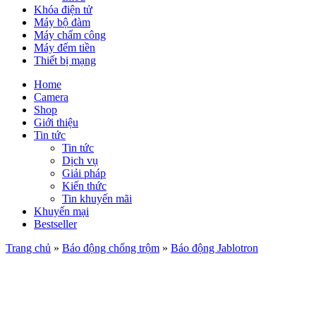
Khóa điện tử
Máy bộ đàm
Máy chấm công
Máy đếm tiền
Thiết bị mạng
Home
Camera
Shop
Giới thiệu
Tin tức
Tin tức
Dịch vụ
Giải pháp
Kiến thức
Tin khuyến mãi
Khuyến mại
Bestseller
Trang chủ
»
Báo động chống trộm
»
Báo động Jablotron