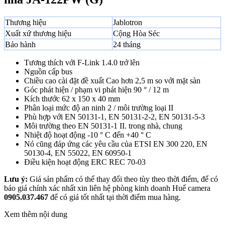
Thương hiệu
Jablotron
Xuất xứ thương hiệu
Cộng Hòa Séc
Bảo hành
24 tháng
Tương thích với F-Link 1.4.0 trở lên
Nguồn cấp bus
Chiều cao cài đặt đề xuất Cao hơn 2,5 m so với mặt sàn
Góc phát hiện / phạm vi phát hiện 90 ° / 12 m
Kích thước 62 x 150 x 40 mm
Phân loại mức độ an ninh 2 / môi trường loại II
Phù hợp với EN 50131-1, EN 50131-2-2, EN 50131-5-3
Môi trường theo EN 50131-1 II. trong nhà, chung
Nhiệt độ hoạt động -10 ° C đến +40 ° C
Nó cũng đáp ứng các yêu cầu của ETSI EN 300 220, EN
50130-4, EN 55022, EN 60950-1
Điều kiện hoạt động ERC REC 70-03
Lưu ý:
Giá sản phẩm có thể thay đổi theo tùy theo thời điểm, để có
báo giá chính xác nhất xin liên hệ phòng kinh doanh Huế camera
0905.037.467
để có giá tốt nhất tại thời điểm mua hàng.
Xem thêm nội dung