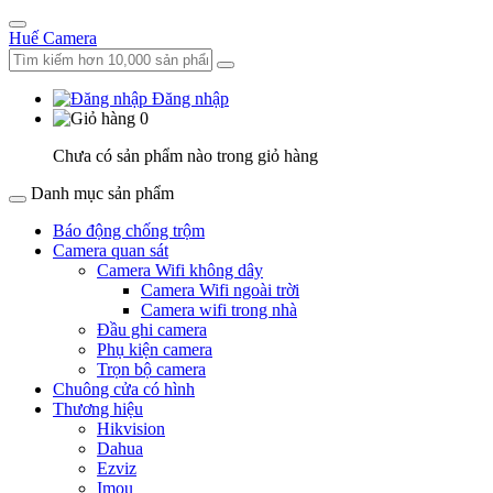
Huế Camera
Đăng nhập
0
Chưa có sản phẩm nào trong giỏ hàng
Danh mục sản phẩm
Báo động chống trộm
Camera quan sát
Camera Wifi không dây
Camera Wifi ngoài trời
Camera wifi trong nhà
Đầu ghi camera
Phụ kiện camera
Trọn bộ camera
Chuông cửa có hình
Thương hiệu
Hikvision
Dahua
Ezviz
Imou