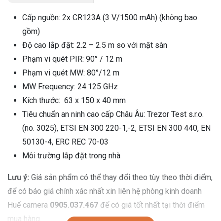
Cấp nguồn: 2x CR123A (3 V/1500 mAh) (không bao
gồm)
Độ cao lắp đặt: 2.2 – 2.5 m so với mặt sàn
Phạm vi quét PIR: 90° / 12 m
Phạm vi quét MW: 80°/12 m
MW Frequency: 24.125 GHz
Kích thước: 63 x 150 x 40 mm
Tiêu chuẩn an ninh cao cấp Châu Âu: Trezor Test s.r.o.
(no. 3025), ETSI EN 300 220-1,-2, ETSI EN 300 440, EN
50130-4, ERC REC 70-03
Môi trường lắp đặt trong nhà
Lưu ý:
Giá sản phẩm có thể thay đổi theo tùy theo thời điểm,
để có báo giá chính xác nhất xin liên hệ phòng kinh doanh
Huế camera
0905.037.467
để có giá tốt nhất tại thời điểm
mua hàng.