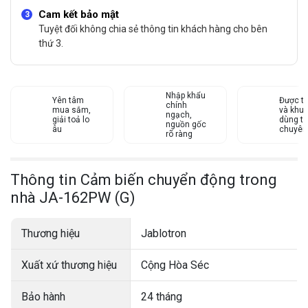
Cam kết bảo mật
Tuyệt đối không chia sẻ thông tin khách hàng cho bên
thứ 3.
Nhập khẩu
Yên tâm
Được tư
chính
mua sắm,
và khu
ngạch,
giải toả lo
dùng từ
nguồn gốc
âu
chuyên
rõ ràng
Thông tin Cảm biến chuyển động trong
nhà JA-162PW (G)
Thương hiệu
Jablotron
Xuất xứ thương hiệu
Cộng Hòa Séc
Bảo hành
24 tháng