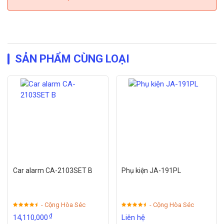
SẢN PHẨM CÙNG LOẠI
Car alarm CA-2103SET B
Phụ kiện JA-191PL
- Cộng Hòa Séc
- Cộng Hòa Séc
₫
14,110,000
Liên hệ