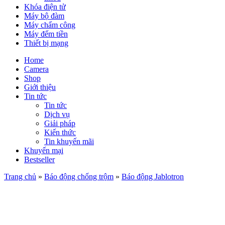
Khóa điện tử
Máy bộ đàm
Máy chấm công
Máy đếm tiền
Thiết bị mạng
Home
Camera
Shop
Giới thiệu
Tin tức
Tin tức
Dịch vụ
Giải pháp
Kiến thức
Tin khuyến mãi
Khuyến mại
Bestseller
Trang chủ
»
Báo động chống trộm
»
Báo động Jablotron