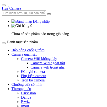
Huế Camera
Đăng nhập
0
Chưa có sản phẩm nào trong giỏ hàng
Danh mục sản phẩm
Báo động chống trộm
Camera quan sát
Camera Wifi không dây
Camera Wifi ngoài trời
Camera wifi trong nhà
Đầu ghi camera
Phụ kiện camera
Trọn bộ camera
Chuông cửa có hình
Thương hiệu
Hikvision
Dahua
Ezviz
Imou