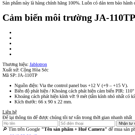
Sản phẩm này là hàng chính hãng 100%. Luôn có dán tem bảo hành c
Cảm biến môi trường JA-110T
Thương hiệu:
Jablotron
Xuất xứ:
Cộng Hòa Séc
Mã SP:
JA-110TP
Nguồn điện: Via the control panel bus +12 V (+9 – +15 V).
Biên độ phát hiện / Khoảng cách phát hiện cảm biến PIR: 110° /
Khoảng cách phát hiện kính vỡ: 9 mét (tấm kính nhỏ nhất có k
Kích thước: 66 x 90 x 22 mm.
Liên hệ
Để lại thông tin để được chúng tôi tư vấn trong thời gian nhanh nhất
Nhận tư 
🔎 Tìm trên Google
"Tên sản phẩm + Huế Camera"
để mua sản ph