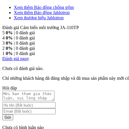
Xem thêm Báo động chống trộm
Xem thêm Báo động Jablotron
Xem thương hiệu Jablotron
Đánh giá Cảm biến môi trường JA-110TP
5
0%
| 0 đánh giá
4
0%
| 0 đánh giá
3
0%
| 0 đánh giá
2
0%
| 0 đánh giá
1
0%
| 0 đánh giá
Đánh giá ngay
Chưa có đánh giá nào.
Chỉ những khách hàng đã đăng nhập và đã mua sản phẩm này mới có t
Hỏi đáp
Gửi
Chưa có bình luận nào