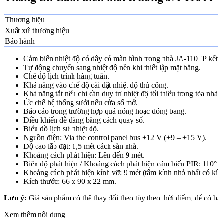
Thương hiệu
Xuất xứ thương hiệu
Bảo hành
Cảm biến nhiệt độ có dây có màn hình trong nhà JA-110T
Tự động chuyển sang nhiệt độ nền khi thiết lập mặt bằng.
Chế độ lịch trình hàng tuần.
Khả năng vào chế độ cài đặt nhiệt độ thủ công.
Khả năng tắt nếu chỉ cần duy trì nhiệt độ tối thiểu trong tòa nhà
Ức chế hệ thống sưởi nếu cửa sổ mở.
Báo cáo trong trường hợp quá nóng hoặc đóng băng.
Điều khiển dễ dàng bằng cách quay số.
Biểu đồ lịch sử nhiệt độ.
Nguồn điện: Via the control panel bus +12 V (+9 – +15 V).
Độ cao lắp đặt: 1,5 mét cách sàn nhà.
Khoảng cách phát hiện: Lên đến 9 mét.
Biên độ phát hiện / Khoảng cách phát hiện cảm biến PIR: 110° /
Khoảng cách phát hiện kính vỡ: 9 mét (tấm kính nhỏ nhất có k
Kích thước: 66 x 90 x 22 mm.
Lưu ý:
Giá sản phẩm có thể thay đổi theo tùy theo thời điểm, để có 
Xem thêm nội dung