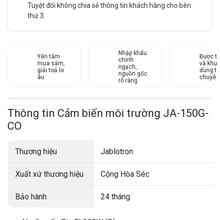
Tuyệt đối không chia sẻ thông tin khách hàng cho bên
thứ 3.
Nhập khẩu
Yên tâm
Được tư
chính
mua sắm,
và khu
ngạch,
giải toả lo
dùng từ
nguồn gốc
âu
chuyên
rõ ràng
Thông tin Cảm biến môi trường JA-150G-
CO
Thương hiệu
Jablotron
Xuất xứ thương hiệu
Cộng Hòa Séc
Bảo hành
24 tháng