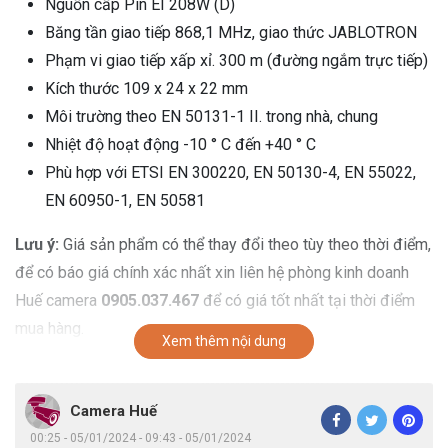
Nguồn cấp Pin EI 208W (D)
Băng tần giao tiếp 868,1 MHz, giao thức JABLOTRON
Phạm vi giao tiếp xấp xỉ. 300 m (đường ngắm trực tiếp)
Kích thước 109 x 24 x 22 mm
Môi trường theo EN 50131-1 II. trong nhà, chung
Nhiệt độ hoạt động -10 ° C đến +40 ° C
Phù hợp với ETSI EN 300220, EN 50130-4, EN 55022,
EN 60950-1, EN 50581
Lưu ý:
Giá sản phẩm có thể thay đổi theo tùy theo thời điểm,
để có báo giá chính xác nhất xin liên hệ phòng kinh doanh
Huế camera
0905.037.467
để có giá tốt nhất tại thời điểm
mua hàng.
Xem thêm nội dung
Camera Huế
00:25 - 05/01/2024 - 09:43 - 05/01/2024