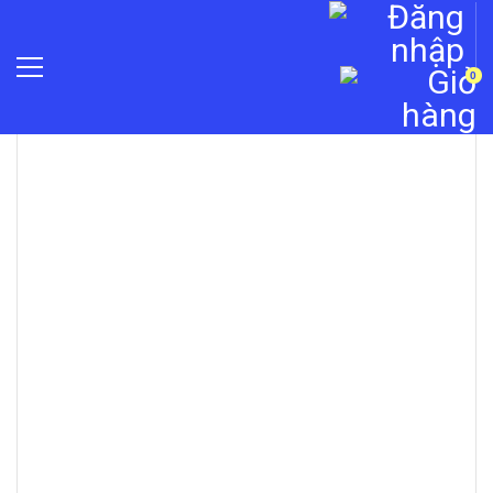
0
Trang chủ
»
Báo động chống trộm
»
Báo động Jablotron