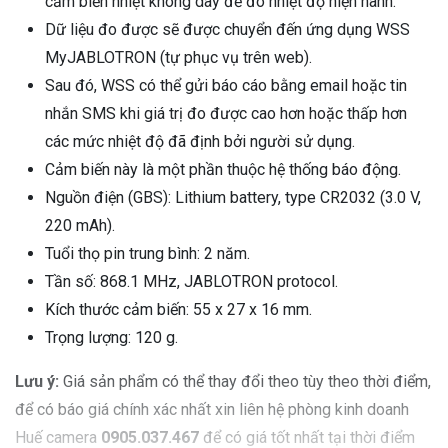
cảm biến nhiệt không dây để đo nhiệt độ hiện hành.
Dữ liệu đo được sẽ được chuyển đến ứng dụng WSS
MyJABLOTRON (tự phục vụ trên web).
Sau đó, WSS có thể gửi báo cáo bằng email hoặc tin
nhắn SMS khi giá trị đo được cao hơn hoặc thấp hơn
các mức nhiệt độ đã định bởi người sử dụng.
Cảm biến này là một phần thuộc hệ thống báo động.
Nguồn điện (GBS): Lithium battery, type CR2032 (3.0 V,
220 mAh).
Tuổi thọ pin trung bình: 2 năm.
Tần số: 868.1 MHz, JABLOTRON protocol.
Kích thước cảm biến: 55 x 27 x 16 mm.
Trọng lượng: 120 g.
Lưu ý:
Giá sản phẩm có thể thay đổi theo tùy theo thời điểm,
để có báo giá chính xác nhất xin liên hệ phòng kinh doanh
Huế camera
0905.037.467
để có giá tốt nhất tại thời điểm