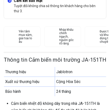
Cam kết bảo mật
Tuyệt đối không chia sẻ thông tin khách hàng cho bên
thứ 3.
Nhập khẩu
Yên tâm
Được tư
chính
mua sắm,
và khu
ngạch,
giải toả lo
dùng từ
nguồn gốc
âu
chuyên
rõ ràng
Thông tin Cảm biến môi trường JA-151TH
Thương hiệu
Jablotron
Xuất xứ thương hiệu
Cộng Hòa Séc
Bảo hành
24 tháng
Cảm biến nhiệt độ không dây trong nhà JA-151TH là