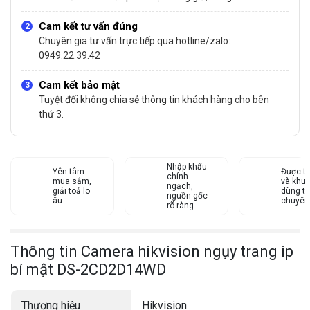
Cam kết tư vấn đúng
Chuyên gia tư vấn trực tiếp qua hotline/zalo:
0949.22.39.42
Cam kết bảo mật
Tuyệt đối không chia sẻ thông tin khách hàng cho bên
thứ 3.
Nhập khẩu
Yên tâm
Được tư
chính
mua sắm,
và khu
ngạch,
giải toả lo
dùng từ
nguồn gốc
âu
chuyên
rõ ràng
Thông tin Camera hikvision ngụy trang ip
bí mật DS-2CD2D14WD
Thương hiệu
Hikvision