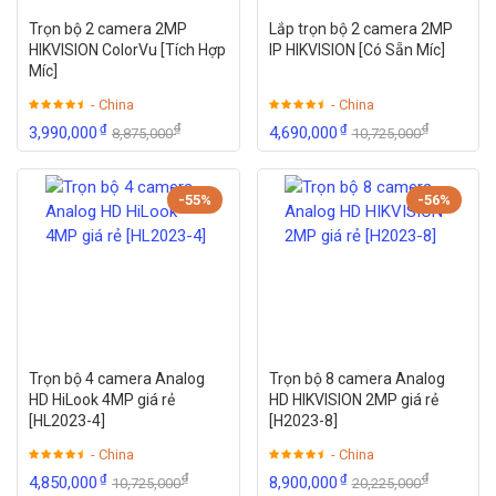
Trọn bộ 2 camera 2MP
Lắp trọn bộ 2 camera 2MP
HIKVISION ColorVu [Tích Hợp
IP HIKVISION [Có Sẵn Míc]
Míc]
- China
- China
₫
₫
₫
₫
3,990,000
4,690,000
8,875,000
10,725,000
-55%
-56%
Trọn bộ 4 camera Analog
Trọn bộ 8 camera Analog
HD HiLook 4MP giá rẻ
HD HIKVISION 2MP giá rẻ
[HL2023-4]
[H2023-8]
- China
- China
₫
₫
₫
₫
4,850,000
8,900,000
10,725,000
20,225,000