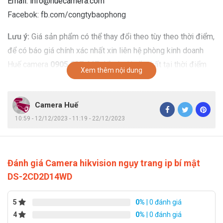
Email: info@huecamera.com
Facebok: fb.com/congtybaophong
Lưu ý:
Giá sản phẩm có thể thay đổi theo tùy theo thời điểm,
để có báo giá chính xác nhất xin liên hệ phòng kinh doanh
Huế camera
0905.037.467
để có giá tốt nhất tại thời điểm
Xem thêm nội dung
mua hàng.
Camera Huế
10:59 - 12/12/2023 - 11:19 - 22/12/2023
Đánh giá Camera hikvision ngụy trang ip bí mật
DS-2CD2D14WD
5
0%
| 0 đánh giá
4
0%
| 0 đánh giá