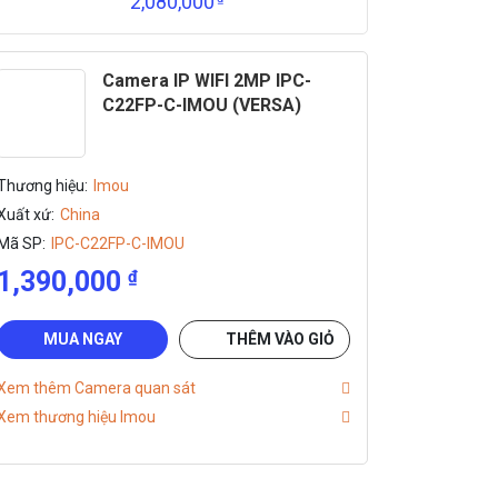
2,080,000
Camera IP WIFI 2MP IPC-
C22FP-C-IMOU (VERSA)
Thương hiệu:
Imou
Xuất xứ:
China
Mã SP:
IPC-C22FP-C-IMOU
1,390,000
₫
MUA NGAY
THÊM VÀO GIỎ
Xem thêm Camera quan sát
Xem thương hiệu Imou