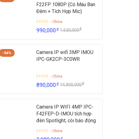
F22FP 1080P (Có Màu Ban
Đêm + Tích Hợp Mic)
- China
₫
990,000
₫
1,530,000
Camera IP wifi 3MP IMOU
-94%
IPC-GK2CP-3C0WR
- China
₫
890,000
₫
14,900,000
Camera IP WIFI 4MP IPC-
F42FEP-D-IMOU tích hợp
đèn Spotlight, còi báo động
- China
₫