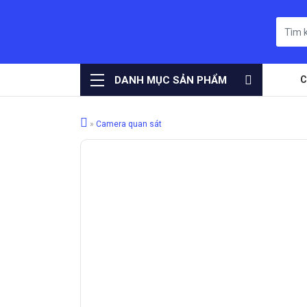
DANH MỤC SẢN PHẨM
C
»
Camera quan sát