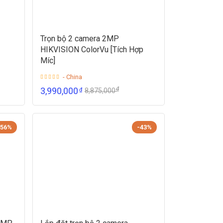
Trọn bộ 2 camera 2MP
HIKVISION ColorVu [Tích Hợp
Míc]
- China
₫
3,990,000
₫
8,875,000
-56%
-43%