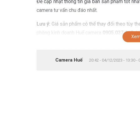
Để cập nhật thông tin giá bán sản phẩm tốt nhấ
camera tư vấn chu đáo nhất.
Lưu ý:
Giá sản phẩm có thể thay đổi theo tùy the
phòng kinh doanh Huế camera
0905.037.467
để 
Xem
Camera Huế
20:42 - 04/12/2023 - 13:30 -