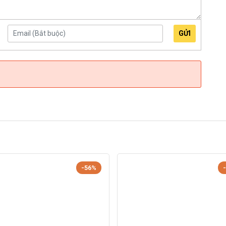
GỬI
-56%