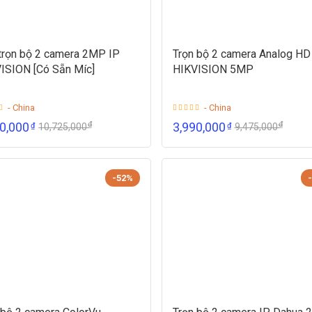
trọn bộ 2 camera 2MP IP
Trọn bộ 2 camera Analog HD
ISION [Có Sẵn Míc]
HIKVISION 5MP
- China
- China
₫
₫
90,000
3,990,000
₫
₫
10,725,000
9,475,000
-52%