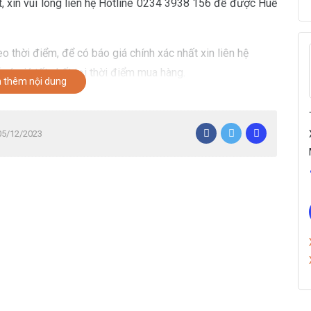
t, xin vui lòng liên hệ Hotline 0234 3938 156 để được Huế
o thời điểm, để có báo giá chính xác nhất xin liên hệ
có giá tốt nhất tại thời điểm mua hàng.
 thêm nội dung
 05/12/2023