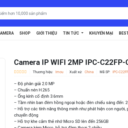
AMERA
SHOP
GIỚI THIỆU
TIN TỨC
KHUYẾN MẠI
BES
Camera IP WIFI 2MP IPC-C22FP-
Thương hiệu:
Imou
Xuất xứ:
China
Mã SP:
IPC-C22F
– Độ phân giải 2.0 MP
– Chuẩn nén H.265
– Ống kính cố định 3.6mm
– Tầm nhìn ban đêm hồng ngoại hoặc đèn chiếu sáng đến: 
– Hỗ trợ các tính năng thông minh như phát hiện con người, 
chuyển động
– Hỗ trợ khe cắm thẻ nhớ Micro SD lên đến 256GB
– Camera kèm Micro, hỗ trợ đàm thoại 2 chiều