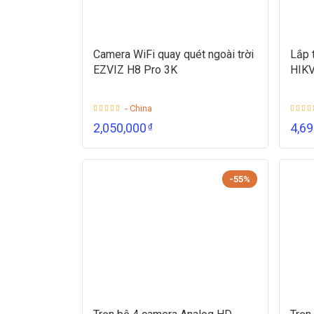
Camera WiFi quay quét ngoài trời
Lắp 
EZVIZ H8 Pro 3K
HIKV
- China
2,050,000
4,6
₫
-55%