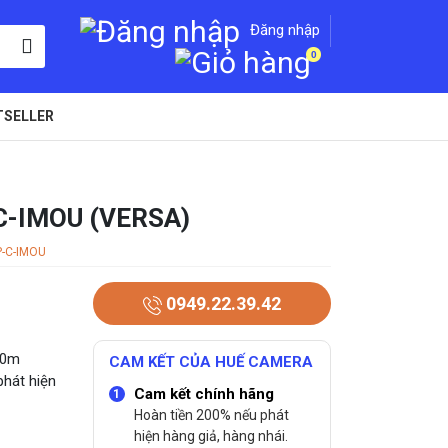
Đăng nhập
0
TSELLER
C-IMOU (VERSA)
P-C-IMOU
0949.22.39.42
20m
CAM KẾT CỦA HUẾ CAMERA
phát hiện
Cam kết chính hãng
Hoàn tiền 200% nếu phát
hiện hàng giả, hàng nhái.