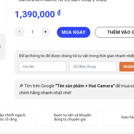
₫
1,390,000
C
-
+
MUA NGAY
THÊM VÀO 
a
m
i
e
Để lại thông tin để được chúng tôi tư vấn trong thời gian nhanh nhất
r
a
NHẬN
I
P
W
🔎 Tìm trên Google
"Tên sản phẩm + Huế Camera"
để mua s
I
chính hãng nhanh nhất nhé!
F
I
2
ẩu chính ngạch,
M
Được tư vấn và khuyên
Giao h
ốc rõ ràng
dùng từ chuyên gia
P
I