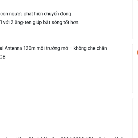
)
s
 con người, phát hiện chuyển động
ố
i với 2 ăng-ten giúp bắt sóng tốt hơn.
l
ư
ợ
n
Dual Antenna 120m môi trường mở – không che chắn
g
6GB