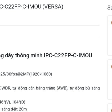
P
IPC-C22FP-C-IMOU (VERSA)
C
S
-
C
2
2
F
P
-
C
ông dây thông minh IPC-C22FP-C-IMOU
-
I
M
O
7”, 25/30fps@2MP(1920×1080)
U
(
DWDR, tự động cân bằng trắng (AWB), tự động bù sáng
V
E
R
46°(V), 104°(D)
S
u sáng đến: 20m
A