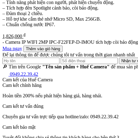
– Tính năng phát hiện con người, phát hiện chuyển động.
– Tích hợp đèn Spotlight cảnh báo, còi báo động.
– Đàm thoại 2 chiều.
– Hỗ trợ khe cắm thẻ nhớ Micro SD, Max 256GB.
– Chuẩn chống nước IP67.
₫
1,826,000
-
Camera IP WIFI 2MP IPC-F22FEP-D-IMOU tích hợp còi báo động
Mua ngay
Thêm vào giỏ hàng
Để lại thông tin để được chúng tôi tư vấn trong thời gian nhanh nhất
Nhận tư 
🔎 Tìm trên Google
"Tên sản phẩm + Huế Camera"
để mua sản ph
0949.22.39.42
Cam kết của Huế Camera
Cam kết chính hãng
Hoàn tiền 200% nếu phát hiện hàng giả, hàng nhái.
Cam kết tư vấn đúng
Chuyên gia tư vấn trực tiếp qua hotline/zalo: 0949.22.39.42
Cam kết bảo mật
Tuyệt đối không chia sẻ thông tin khách hàng cho bên thứ 3.