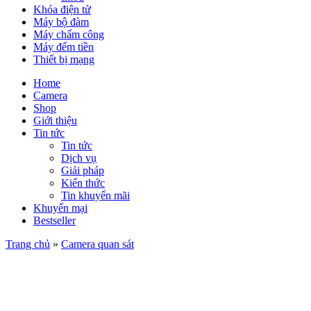
Khóa điện tử
Máy bộ đàm
Máy chấm công
Máy đếm tiền
Thiết bị mạng
Home
Camera
Shop
Giới thiệu
Tin tức
Tin tức
Dịch vụ
Giải pháp
Kiến thức
Tin khuyến mãi
Khuyến mại
Bestseller
Trang chủ
»
Camera quan sát