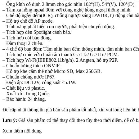
– Ống kính cố định 2.8mm cho góc nhìn 102°(H), 54°(V), 120°(D).
– Tầm xa hồng ngoại 30m với công nghệ hồng ngoại thông minh.
– Chế độ ngày đêm(ICR), chống ngược sáng DWDR, tự động cân bằ
– Hỗ trợ chế độ AP mode.
– Tính năng phát hiện con người, phát hiện chuyển động.
– Tích hợp đèn Spotlight cảnh báo.
– Tích hợp còi báo động.
– Đàm thoại 2 chiều.
– 4 chế độ ban đêm: Tầm nhìn ban đêm thông minh, tầm nhìn ban đêm
– Tích hợp míc với chuẩn âm thanh G.711a/ G.711u/ PCM.
– Tích hợp Wi-Fi(IEEE802.11b/g/n), 2 Angten, hỗ trợ P2P.
– Chuẩn tương thích ONVIF.
– Hỗ trợ khe cắm thẻ nhớ Micro SD, Max 256GB.
– Chuẩn chống nước IP67.
– Điện áp: DC12V, công suất <5.1W.
– Chất liệu vỏ plastic.
– Xuất xứ: Trung Quốc.
– Bảo hành: 24 tháng.
Để cập nhật thông tin giá bán sản phẩm tốt nhất, xin vui lòng liên 
Lưu ý:
Giá sản phẩm có thể thay đổi theo tùy theo thời điểm, để có 
Xem thêm nội dung