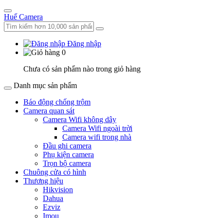
Huế Camera
Đăng nhập
0
Chưa có sản phẩm nào trong giỏ hàng
Danh mục sản phẩm
Báo động chống trộm
Camera quan sát
Camera Wifi không dây
Camera Wifi ngoài trời
Camera wifi trong nhà
Đầu ghi camera
Phụ kiện camera
Trọn bộ camera
Chuông cửa có hình
Thương hiệu
Hikvision
Dahua
Ezviz
Imou