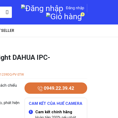
Đăng nhập
0
TSELLER
ight DAHUA IPC-
W1239DQ-PV-STW
cách chiếu
0949.22.39.42
o, phát hiện
CAM KẾT CỦA HUẾ CAMERA
Cam kết chính hãng
Hoàn tiền 200% nếu phát