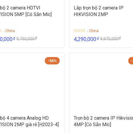
 bộ 2 camera HDTVI
Lắp trọn bộ 2 camera IP
ISION 5MP [Có Sẵn Míc]
HIKVISION 2MP
- China
- China
₫
₫
90,000
4,290,000
₫
₫
9,750,000
9,975,000
-56%
 bộ 4 camera Analog HD
Trọn bộ 2 camera IP Hikvisi
ISION 2MP giá rẻ [H2023-4]
4MP [Có Sẵn Míc]