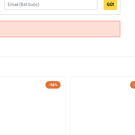
GỬI
-56%