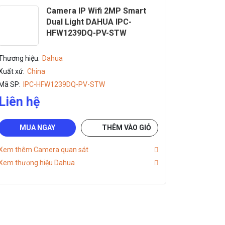
Camera IP Wifi 2MP Smart
Dual Light DAHUA IPC-
HFW1239DQ-PV-STW
Thương hiệu:
Dahua
Xuất xứ:
China
Mã SP:
IPC-HFW1239DQ-PV-STW
Liên hệ
MUA NGAY
THÊM VÀO GIỎ
Xem thêm Camera quan sát
Xem thương hiệu Dahua