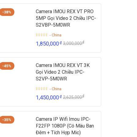
Camera IMOU REX VT PRO
-38%
5MP Gọi Video 2 Chiều IPC-
S2VBP-5M0WR
- China
₫
1,850,000
₫
3,000,000
Camera IMOU REX VT 3K
-45%
Gọi Video 2 Chiều IPC-
S2VP-5M0WR
- China
₫
1,450,000
₫
2,625,000
Camera IP Wifi Imou IPC-
-35%
F22FP 1080P (Có Màu Ban
Đêm + Tích Hợp Mic)