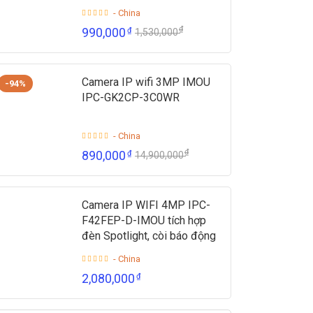
- China
₫
990,000
₫
1,530,000
Camera IP wifi 3MP IMOU
-94%
IPC-GK2CP-3C0WR
- China
₫
890,000
₫
14,900,000
Camera IP WIFI 4MP IPC-
F42FEP-D-IMOU tích hợp
đèn Spotlight, còi báo động
- China
2,080,000
₫