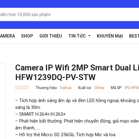
AMERA
SHOP
GIỚI THIỆU
TIN TỨC
KHUYẾN MẠI
BES
Camera IP Wifi 2MP Smart Dual L
HFW1239DQ-PV-STW
Thương hiệu:
Dahua
Xuất xứ:
China
Mã SP:
IPC-HF
– Tích hợp ánh sáng ấm áp và đèn LED hồng ngoại, khoảng 
sáng là 30m.
– SMART H.264+/H.265+
– Phát hiện bất thường: Phát hiện chuyển động, giả mạo vide
âm thanh, ….
– Hỗ trợ thẻ Micro SD 256Gb; Tích hợp Mic và loa.