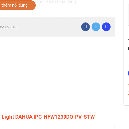
có giá tốt nhất tại thời điểm mua hàng.
 thêm nội dung
 05/12/2023
ual Light DAHUA IPC-HFW1239DQ-PV-STW