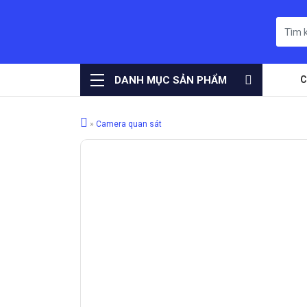
DANH MỤC SẢN PHẨM
C
»
Camera quan sát