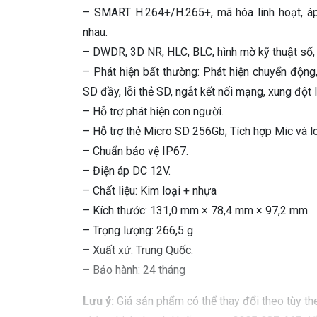
– SMART H.264+/H.265+, mã hóa linh hoạt, áp
nhau.
– DWDR, 3D NR, HLC, BLC, hình mờ kỹ thuật số, 
– Phát hiện bất thường: Phát hiện chuyển động,
SD đầy, lỗi thẻ SD, ngắt kết nối mạng, xung đột 
– Hỗ trợ phát hiện con người.
– Hỗ trợ thẻ Micro SD 256Gb; Tích hợp Mic và lo
– Chuẩn bảo vệ IP67.
– Điện áp DC 12V.
– Chất liệu: Kim loại + nhựa
– Kích thước: 131,0 mm × 78,4 mm × 97,2 mm
– Trọng lượng: 266,5 g
– Xuất xứ: Trung Quốc.
– Bảo hành: 24 tháng
Lưu ý:
Giá sản phẩm có thể thay đổi theo tùy the