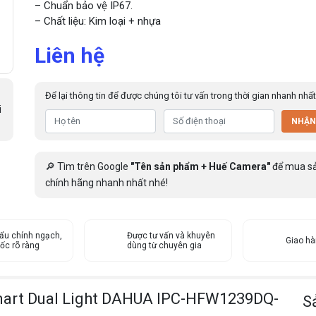
– Chuẩn bảo vệ IP67.
– Chất liệu: Kim loại + nhựa
Liên hệ
Để lại thông tin để được chúng tôi tư vấn trong thời gian nhanh nhất
i
NHẬN
🔎 Tìm trên Google
"Tên sản phẩm + Huế Camera"
để mua s
chính hãng nhanh nhất nhé!
ẩu chính ngạch,
Được tư vấn và khuyên
Giao h
ốc rõ ràng
dùng từ chuyên gia
mart Dual Light DAHUA IPC-HFW1239DQ-
S