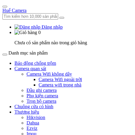
Huế Camera
Đăng nhập
0
Chưa có sản phẩm nào trong giỏ hàng
Danh mục sản phẩm
Báo động chống trộm
Camera quan sát
Camera Wifi không dây
Camera Wifi ngoài trời
Camera wifi trong nhà
Đầu ghi camera
Phụ kiện camera
Trọn bộ camera
Chuông cửa có hình
Thương hiệu
Hikvision
Dahua
Ezviz
Imou