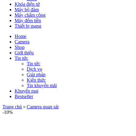
Khóa điện tử
Máy bộ đàm
Máy chấm công
Máy đếm tiền
Thiết bị mạng
Home
Camera
Shop
Giới thiệu
Tin tức
Tin tức
Dịch vụ
Giải pháp
Kiến thức
Tin khuyến mãi
Khuyến mại
Bestseller
Trang chủ
»
Camera quan sát
-10%