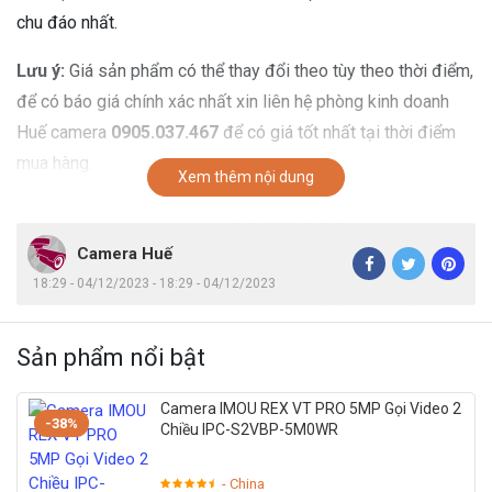
chu đáo nhất.
Lưu ý:
Giá sản phẩm có thể thay đổi theo tùy theo thời điểm,
để có báo giá chính xác nhất xin liên hệ phòng kinh doanh
Huế camera
0905.037.467
để có giá tốt nhất tại thời điểm
mua hàng.
Xem thêm nội dung
Camera Huế
18:29 - 04/12/2023 - 18:29 - 04/12/2023
Sản phẩm nổi bật
Camera IMOU REX VT PRO 5MP Gọi Video 2
-38%
Chiều IPC-S2VBP-5M0WR
- China