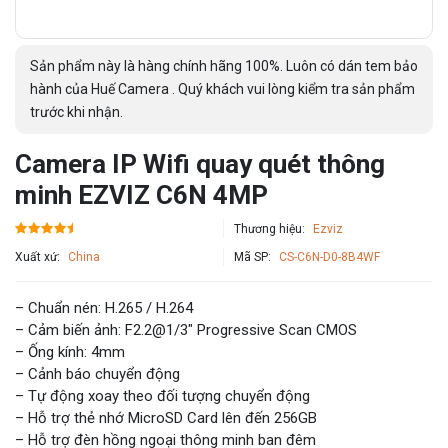
Sản phẩm này là hàng chính hãng 100%. Luôn có dán tem bảo
hành của Huế Camera . Quý khách vui lòng kiểm tra sản phẩm
trước khi nhận.
Camera IP Wifi quay quét thông
minh EZVIZ C6N 4MP
Thương hiệu:
Ezviz
Xuất xứ:
China
Mã SP:
CS-C6N-D0-8B4WF
– Chuẩn nén: H.265 / H.264
– Cảm biến ảnh: F2.2@1/3″ Progressive Scan CMOS
– Ống kính: 4mm
– Cảnh báo chuyển động
– Tự động xoay theo đối tượng chuyển động
– Hỗ trợ thẻ nhớ MicroSD Card lên đến 256GB
– Hỗ trợ đèn hồng ngoại thông minh ban đêm