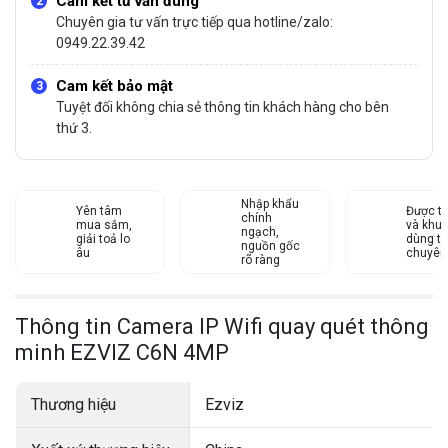
Cam kết tư vấn đúng
Chuyên gia tư vấn trực tiếp qua hotline/zalo:
0949.22.39.42
Cam kết bảo mật
Tuyệt đối không chia sẻ thông tin khách hàng cho bên
thứ 3.
Nhập khẩu
Yên tâm
Được tư
chính
mua sắm,
và khu
ngạch,
giải toả lo
dùng từ
nguồn gốc
âu
chuyên
rõ ràng
Thông tin Camera IP Wifi quay quét thông
minh EZVIZ C6N 4MP
Thương hiệu
Ezviz