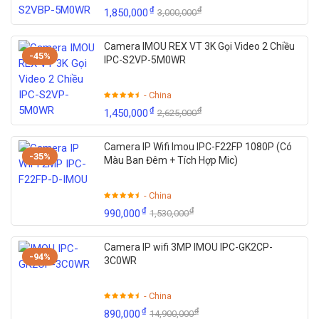
₫
₫
1,850,000
3,000,000
Camera IMOU REX VT 3K Gọi Video 2 Chiều
-45%
IPC-S2VP-5M0WR
- China
₫
₫
1,450,000
2,625,000
Camera IP Wifi Imou IPC-F22FP 1080P (Có
-35%
Màu Ban Đêm + Tích Hợp Mic)
- China
₫
₫
990,000
1,530,000
Camera IP wifi 3MP IMOU IPC-GK2CP-
-94%
3C0WR
- China
₫
₫
890,000
14,900,000