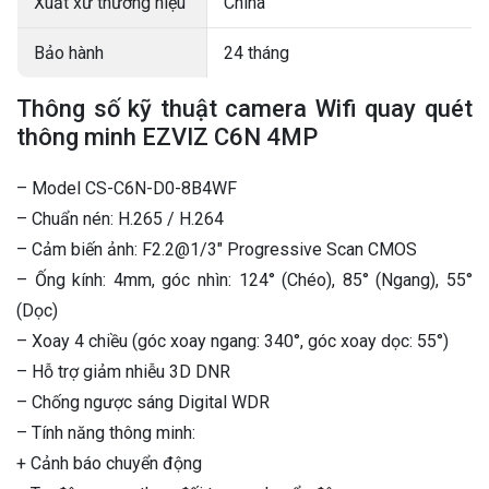
Xuất xứ thương hiệu
China
Bảo hành
24 tháng
Thông số kỹ thuật camera Wifi quay quét
thông minh EZVIZ C6N 4MP
– Model CS-C6N-D0-8B4WF
– Chuẩn nén: H.265 / H.264
– Cảm biến ảnh: F2.2@1/3″ Progressive Scan CMOS
– Ống kính: 4mm, góc nhìn: 124° (Chéo), 85° (Ngang), 55°
(Dọc)
– Xoay 4 chiều (góc xoay ngang: 340°, góc xoay dọc: 55°)
– Hỗ trợ giảm nhiễu 3D DNR
– Chống ngược sáng Digital WDR
– Tính năng thông minh:
+ Cảnh báo chuyển động