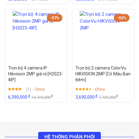
-57%
-52%
Trọn bộ 4 camera IP
Trọn bộ 2 camera ColorVu
Hikvision 2MP giá rẻ [H2023-
HIKVISION 2MP [Có Màu Ban
4IP]
Đêm]
(1)
- China
- China
Được xếp
₫
₫
₫
₫
6,390,000
3,690,000
14,725,000
7,725,000
hạng
5.00
5
sao
HỆ THỐNG PHÂN PHỐI