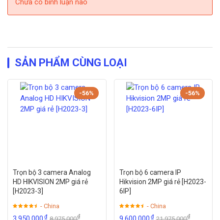
Chưa có bình luận nào
SẢN PHẨM CÙNG LOẠI
-56%
-56%
Trọn bộ 3 camera Analog
Trọn bộ 6 camera IP
HD HIKVISION 2MP giá rẻ
Hikvision 2MP giá rẻ [H2023-
[H2023-3]
6IP]
- China
- China
₫
₫
₫
₫
3,950,000
9,600,000
8,975,000
21,975,000