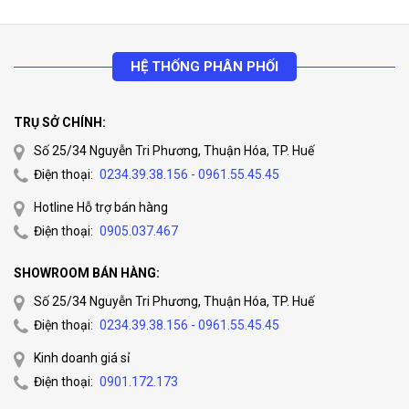
n
Intrusion
HỆ THỐNG PHÂN PHỐI
Detectio
Enter and loiter in a pre-defined virtual region
n
TRỤ SỞ CHÍNH:
Wireless
Số 25/34 Nguyễn Tri Phương, Thuận Hóa, TP. Huế
Wireles
Điện thoại:
0234.39.38.156 - 0961.55.45.45
s
IEEE802.11b, 802.11g, 802.11n
Hotline Hỗ trợ bán hàng
Standar
Điện thoại:
0905.037.467
ds
SHOWROOM BÁN HÀNG:
Channel
Số 25/34 Nguyễn Tri Phương, Thuận Hóa, TP. Huế
Bandwid
20/40MHz Support
Điện thoại:
0234.39.38.156 - 0961.55.45.45
th
Kinh doanh giá sỉ
Wireles
50m
Điện thoại:
0901.172.173
s Range