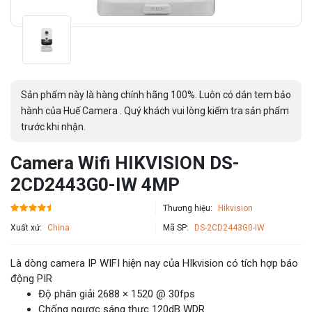
Sản phẩm này là hàng chính hãng 100%. Luôn có dán tem bảo
hành của Huế Camera . Quý khách vui lòng kiểm tra sản phẩm
trước khi nhận.
Camera Wifi HIKVISION DS-
2CD2443G0-IW 4MP
Thương hiệu:
Hikvision
Xuất xứ:
China
Mã SP:
DS-2CD2443G0-IW
Là dòng camera IP WIFI hiện nay của HIkvision có tích hợp báo
động PIR
Độ phân giải 2688 × 1520 @ 30fps
Chống ngược sáng thực 120dB WDR