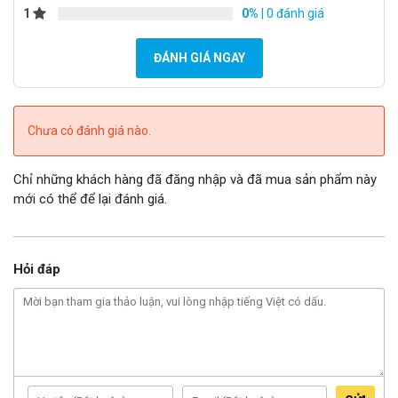
PIR
1
0%
| 0 đánh giá
10m
Range
ĐÁNH GIÁ NGAY
DNR
3D DNR
Wide
Dynamic
120 dB
Chưa có đánh giá nào.
Range
Chỉ những khách hàng đã đăng nhập và đã mua sản phẩm này
3-Axis
mới có thể để lại đánh giá.
Adjustm
Pan: 0° to 360°, tilt: 0° to 90°, rotate: 0° to 360°
ent
Hỏi đáp
2.8 mm: horizontal FOV: 98°, vertical FOV: 55°,
Lens
diagonal FOV: 114°
Lens
M12
Mount
Compressions