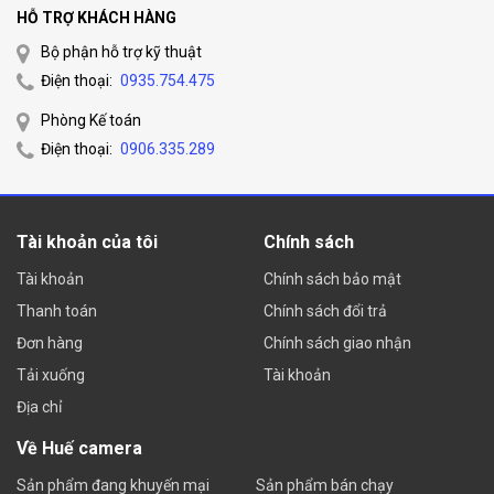
HỖ TRỢ KHÁCH HÀNG
General
Bộ phận hỗ trợ kỹ thuật
Power
12 VDC ± 25%, PoE (802.3af Class3)
Điện thoại:
0935.754.475
Supply
Phòng Kế toán
Material
Plastic
Điện thoại:
0906.335.289
Dimensi
102.8 × 65.2 × 32.6 mm
ons
Tài khoản của tôi
Chính sách
Weight
128 g
Tài khoản
Chính sách bảo mật
HIKVISION DS-2CD2443G0-IW camera IP quan sát IP Cube
Thanh toán
Chính sách đổi trả
Wifi hồng ngoại hình ảnh HD 4.0 Megapixel siêu nét, hỗ trợ
Đơn hàng
Chính sách giao nhận
chống ngược sáng thật, hỗ trợ báo động hồng ngoại tầm xa
Tải xuống
Tài khoản
10m, màu trắng trang nhã sang trọng, sử dụng cho mọi nhà,
Địa chỉ
camera cho văn phòng công ty,camera cho shop thời trang
quần áo, camera cho quán café…
Về Huế camera
Sản phẩm đang khuyến mại
Sản phẩm bán chạy