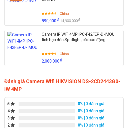
1/3 inch Progressive Scan CMOS
sensor
- China
Min.
₫
₫
890,000
14,900,000
Color: 0.01 Lux @ (F1.2, AGC ON), 0.018 lux
Illuminat
@(F1.6, AGC ON), 0 lux with IR
ion
Camera IP WIFI 4MP IPC-F42FEP-D-IMOU
tích hợp đèn Spotlight, còi báo động
Image
Resoluti
2688×1520
- China
₫
2,080,000
on
Shutter
1/3 s to 1/100,000 s
Đánh giá Camera Wifi HIKVISION DS-2CD2443G0-
Speed
IW 4MP
Day &
IR cut filter
Night
5
0%
| 0 đánh giá
IR
4
0%
| 0 đánh giá
10m
3
0%
| 0 đánh giá
Range
2
0%
| 0 đánh giá