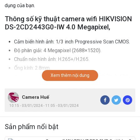
dụng của bạn.
Thông số kỹ thuật camera wifi HIKVISION
DS-2CD2443G0-IW 4.0 Megapixel,
Cảm biến hình ảnh: 1/3 inch Progressive Scan CMOS.
Độ phân giải: 4 Megapixel (2688×1520).
Chuẩn nén hình ảnh: H.265+/H.265.
Ống kính: 2.8mm.
Xem thêm nội dung
Độ nhạy sáng: Màu sắc: Color: 0.01 Lux @ (F1.2, AGC
ON), 0.018 lux @(F1.6, AGC ON), 0 lux with IR.
Tầm quan sát hồng ngoại: 10 mét (hồng ngoại EXIR).
Camera Huế
Hỗ trợ kết nối wifi không dây.
10:15 - 03/01/2024 - 11:05 - 03/01/2024
Tích hợp Microphone và Speaker (loa).
Hỗ trợ âm thanh 2 chiều.
Sản phẩm nổi bật
Chức năng cảm biến hồng ngoại chuyển động của người
PIR sensor (Passive Infrared sensor).