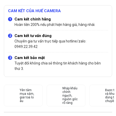
CAM KẾT CỦA HUẾ CAMERA
Cam kết chính hãng
Hoàn tiền 200% nếu phát hiện hàng giả, hàng nhái.
Cam kết tư vấn đúng
Chuyên gia tư vấn trực tiếp qua hotline/zalo:
0949.22.39.42
Cam kết bảo mật
Tuyệt đối không chia sẻ thông tin khách hàng cho bên
thứ 3.
Nhập khẩu
Yên tâm
Được tư
chính
mua sắm,
và khu
ngạch,
giải toả lo
dùng từ
nguồn gốc
âu
chuyên
rõ ràng