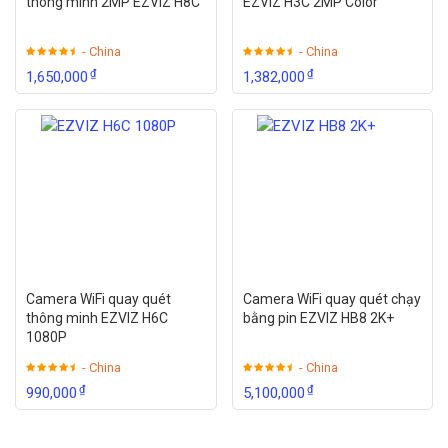
SMTP, SNMP, IGMP, QoS, IPv6
thông minh 2MP EZVIZ H8C
EZVIZ H3C 2MP Color
System
- China
- China
Compati
ONVIF (Profile S, Profile G), ISAPI
₫
₫
1,650,000
1,382,000
bility
Interface
Commun
1 RJ45 10M / 100M Ethernet interface
ication
Reset
Yes
Button
Camera WiFi quay quét
Camera WiFi quay quét chạy
Smart Feature-set
thông minh EZVIZ H6C
bằng pin EZVIZ HB8 2K+
1080P
Line
- China
- China
Crossin
₫
₫
990,000
5,100,000
g
Cross a pre-defined virtual line
Detectio