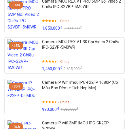
Camera IMOU REX VT PRO 5MP Gọi Video 2
-38%
Chức năng chống ngược sáng thực 120dB WDR.
Chiều IPC-S2VBP-5M0WR
Chức năng lọc nhiễu kỹ thuật số 3D DNR (Dynamic
- China
Noise Reduction).
₫
₫
1,850,000
3,000,000
Chức năng báo động khi có đột nhập, chuyển động,
vượt hàng rào ảo…
Camera IMOU REX VT 3K Gọi Video 2 Chiều
-45%
Hỗ trợ khe cắm thẻ nhớ MicroSD/SDHC/SDXC lên đến
IPC-S2VP-5M0WR
128GB.
- China
Dễ dàng giám sát qua điện thoại di động, iPad, iPhone…
₫
₫
1,450,000
2,625,000
Hỗ trợ cấp nguồn qua mạng PoE (Power over Ethernet).
Nguồn điện: 12VDC.
Camera IP Wifi Imou IPC-F22FP 1080P (Có
-35%
Màu Ban Đêm + Tích Hợp Mic)
Thông số chi tiết
- China
Model
DS-2CD2443G0-IW
₫
₫
990,000
1,530,000
Camera
Camera IP wifi 3MP IMOU IPC-GK2CP-
-94%
Image
3C0WR