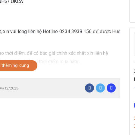
RoHS/ UKCA
t, xin vui lòng liên hệ Hotline 0234 3938 156 để được Huế
o thời điểm, để có báo giá chính xác nhất xin liên hệ
có giá tốt nhất tại thời điểm mua hàng.
 thêm nội dung
 04/12/2023