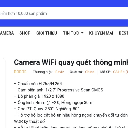
AMERA
SHOP
GIỚI THIỆU
TIN TỨC
KHUYẾN MẠI
BES
Camera WiFi quay quét thông mi
Thương hiệu:
Ezviz
Xuất xứ:
China
Mã SP:
CS-H8c (
– Chuấn nén H.265/H.264
– Cảm biến ảnh: 1/2,7″ Progressive Scan CMOS
– Độ phân giải 1920 x 1080
– Ống kính: 4mm @ F2.0, Hồng ngoại 30m
– Góc PT: Quay: 350°, Nghiêng: 80°
– Hỗ trợ bộ lọc cắt bỏ tín hiệu hồng ngoại chuyển đổi tự độn
WDR kỹ thuật số
– Hỗ trợ Phát hiện dáng người sử dụng công nghệ AI, Trò ch