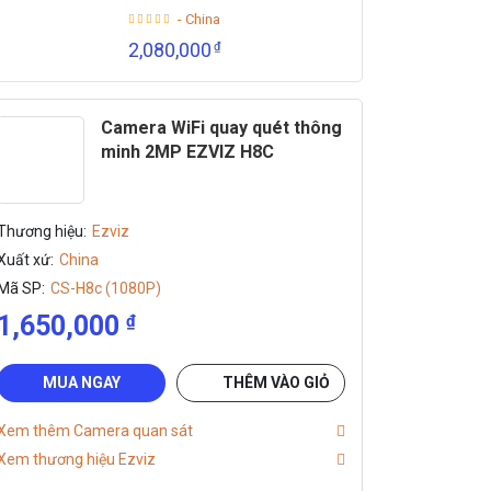
- China
2,080,000
₫
Camera WiFi quay quét thông
minh 2MP EZVIZ H8C
Thương hiệu:
Ezviz
Xuất xứ:
China
Mã SP:
CS-H8c (1080P)
1,650,000
₫
MUA NGAY
THÊM VÀO GIỎ
Xem thêm Camera quan sát
Xem thương hiệu Ezviz