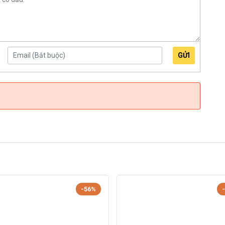
GỬI
-56%