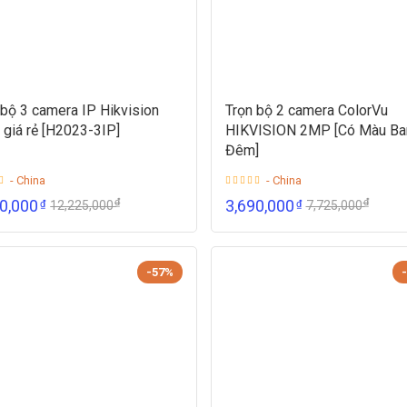
 bộ 3 camera IP Hikvision
Trọn bộ 2 camera ColorVu
giá rẻ [H2023-3IP]
HIKVISION 2MP [Có Màu Ba
Đêm]
- China
- China
₫
₫
90,000
3,690,000
₫
₫
12,225,000
7,725,000
-57%