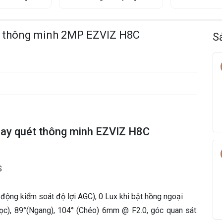
q
u
é
t thông minh 2MP EZVIZ H8C
t
S
t
h
ô
n
g
m
i
n
uay quét thông minh EZVIZ H8C
h
2
M
P
S
E
Z
ự động kiểm soát độ lợi AGC), 0 Lux khi bật hồng ngoại
V
I
ọc), 89°(Ngang), 104° (Chéo) 6mm @ F2.0, góc quan sát:
Z