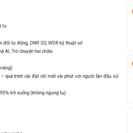
H
8
C
s
.11n
ố
l
yển đổi tự động, DNR 3D, WDR kỹ thuật số
ư
ệ AI, Trò chuyện hai chiều
ợ
n
g
riêng)
á trình cài đặt chỉ mất vài phút với người lần đầu sử
 95% trở xuống (không ngưng tụ)