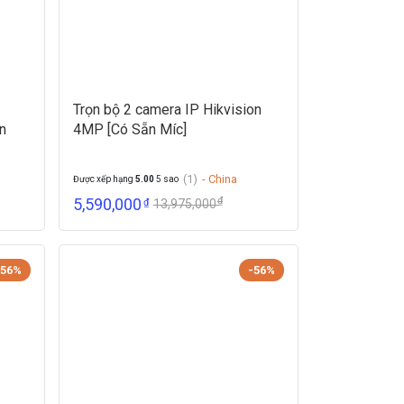
Trọn bộ 2 camera IP Hikvision
n
4MP [Có Sẵn Míc]
(1)
- China
Được xếp hạng
5.00
5 sao
₫
5,590,000
₫
13,975,000
-56%
-56%