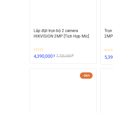
Lắp đặt trọn bộ 2 camera
Trọn
HIKVISION 2MP [Tích Hợp Míc]
2MP 
₫
4,390,000
₫
7,725,000
5,3
-56%