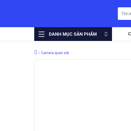
DANH MỤC SẢN PHẨM
C
»
Camera quan sát