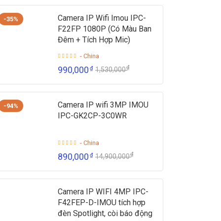
Camera IP Wifi Imou IPC-
-35%
F22FP 1080P (Có Màu Ban
Đêm + Tích Hợp Mic)
- China
₫
990,000
₫
1,530,000
Camera IP wifi 3MP IMOU
-94%
IPC-GK2CP-3C0WR
- China
₫
890,000
₫
14,900,000
Camera IP WIFI 4MP IPC-
F42FEP-D-IMOU tích hợp
đèn Spotlight, còi báo động