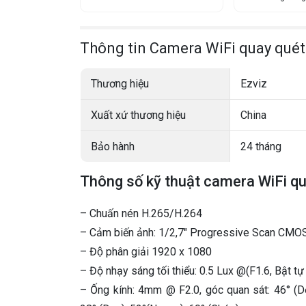
Thông tin Camera WiFi quay qué
Thương hiệu
Ezviz
Xuất xứ thương hiệu
China
Bảo hành
24 tháng
Thông số kỹ thuật camera WiFi q
– Chuấn nén H.265/H.264
– Cảm biến ảnh: 1/2,7″ Progressive Scan CMO
– Độ phân giải 1920 x 1080
– Độ nhạy sáng tối thiểu: 0.5 Lux @(F1.6, Bật t
– Ống kính: 4mm @ F2.0, góc quan sát: 46° (D