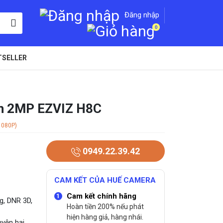
Đăng nhập
0
TSELLER
nh 2MP EZVIZ H8C
1080P)
0949.22.39.42
CAM KẾT CỦA HUẾ CAMERA
Cam kết chính hãng
g, DNR 3D,
Hoàn tiền 200% nếu phát
hiện hàng giả, hàng nhái.
uyện hai