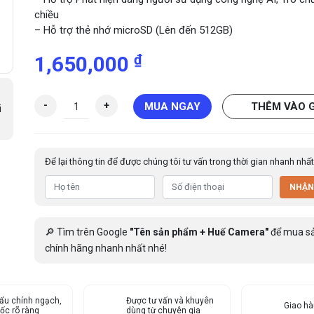
chiều
– Hỗ trợ thẻ nhớ microSD (Lên đến 512GB)
₫
1,650,000
C
-
+
MUA NGAY
THÊM VÀO 
i
a
m
e
Để lại thông tin để được chúng tôi tư vấn trong thời gian nhanh nhất
r
a
NHẬN
W
i
F
🔎 Tìm trên Google
"Tên sản phẩm + Huế Camera"
để mua s
i
chính hãng nhanh nhất nhé!
q
u
a
ẩu chính ngạch,
y
Được tư vấn và khuyên
Giao h
ốc rõ ràng
dùng từ chuyên gia