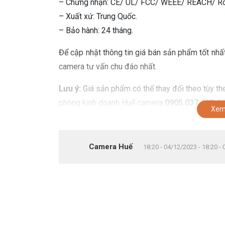
– Chứng nhận: CE/ UL/ FCC/ WEEE/ REACH/ 
– Xuất xứ: Trung Quốc.
– Bảo hành: 24 tháng.
Để cập nhật thông tin giá bán sản phẩm tốt nhấ
camera tư vấn chu đáo nhất.
Lưu ý:
Giá sản phẩm có thể thay đổi theo tùy the
phòng kinh doanh Huế camera
0905.037.467
để 
Xem
Camera Huế
18:20 - 04/12/2023 - 18:20 -