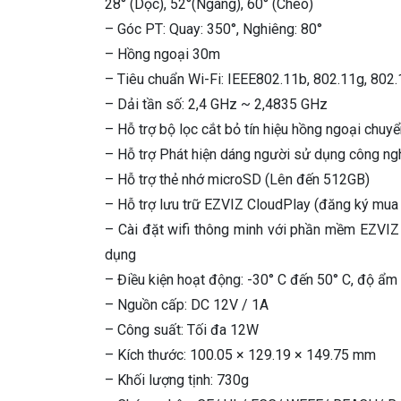
28° (Dọc), 52°(Ngang), 60° (Chéo)
– Góc PT: Quay: 350°, Nghiêng: 80°
– Hồng ngoại 30m
– Tiêu chuẩn Wi-Fi: IEEE802.11b, 802.11g, 802
– Dải tần số: 2,4 GHz ~ 2,4835 GHz
– Hỗ trợ bộ lọc cắt bỏ tín hiệu hồng ngoại chu
– Hỗ trợ Phát hiện dáng người sử dụng công ngh
– Hỗ trợ thẻ nhớ microSD (Lên đến 512GB)
– Hỗ trợ lưu trữ EZVIZ CloudPlay (đăng ký mua 
– Cài đặt wifi thông minh với phần mềm EZVIZ – qu
dụng
– Điều kiện hoạt động: -30° C đến 50° C, độ ẩm
– Nguồn cấp: DC 12V / 1A
– Công suất: Tối đa 12W
– Kích thước: 100.05 × 129.19 × 149.75 mm
– Khối lượng tịnh: 730g