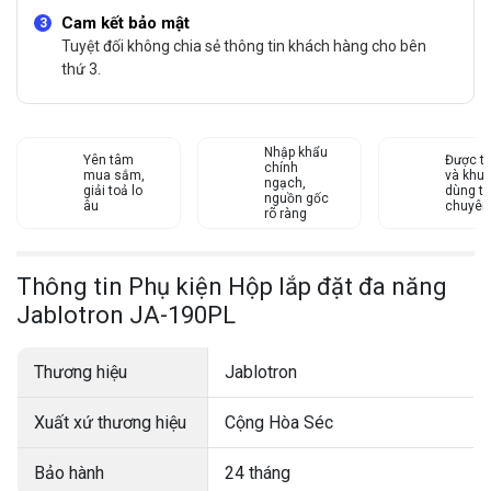
Cam kết bảo mật
Tuyệt đối không chia sẻ thông tin khách hàng cho bên
thứ 3.
Nhập khẩu
Yên tâm
Được tư
chính
mua sắm,
và khu
ngạch,
giải toả lo
dùng từ
nguồn gốc
âu
chuyên
rõ ràng
Thông tin Phụ kiện Hộp lắp đặt đa năng
Jablotron JA-190PL
Thương hiệu
Jablotron
Xuất xứ thương hiệu
Cộng Hòa Séc
Bảo hành
24 tháng