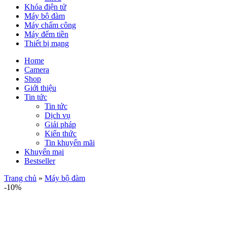
Khóa điện tử
Máy bộ đàm
Máy chấm công
Máy đếm tiền
Thiết bị mạng
Home
Camera
Shop
Giới thiệu
Tin tức
Tin tức
Dịch vụ
Giải pháp
Kiến thức
Tin khuyến mãi
Khuyến mại
Bestseller
Trang chủ
»
Máy bộ đàm
-10%