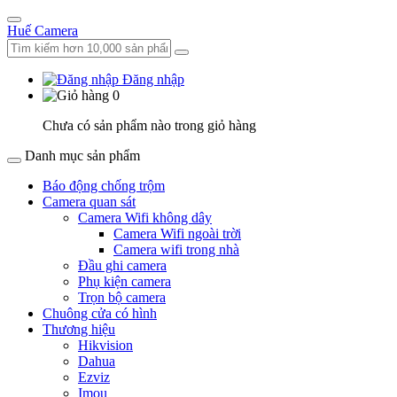
Huế Camera
Đăng nhập
0
Chưa có sản phẩm nào trong giỏ hàng
Danh mục sản phẩm
Báo động chống trộm
Camera quan sát
Camera Wifi không dây
Camera Wifi ngoài trời
Camera wifi trong nhà
Đầu ghi camera
Phụ kiện camera
Trọn bộ camera
Chuông cửa có hình
Thương hiệu
Hikvision
Dahua
Ezviz
Imou