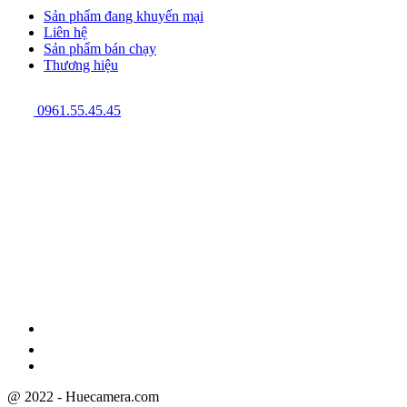
Sản phẩm đang khuyến mại
Liên hệ
Sản phẩm bán chạy
Thương hiệu
0961.55.45.45
GPĐKKD: 3301123843 do Sở Kế hoạch và Đầu tư cấp ngày
08/12/2009
@ 2022 - Huecamera.com