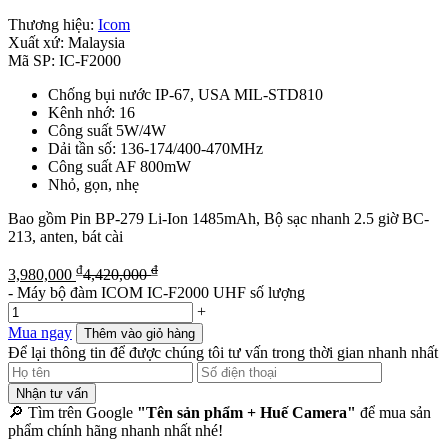
Thương hiệu:
Icom
Xuất xứ:
Malaysia
Mã SP:
IC-F2000
Chống bụi nước IP-67, USA MIL-STD810
Kênh nhớ: 16
Công suất 5W/4W
Dải tần số: 136-174/400-470MHz
Công suất AF 800mW
Nhỏ, gọn, nhẹ
Bao gồm Pin BP-279 Li-Ion 1485mAh, Bộ sạc nhanh 2.5 giờ BC-
213, anten, bát cài
₫
₫
3,980,000
4,420,000
-
Máy bộ đàm ICOM IC-F2000 UHF số lượng
+
Mua ngay
Thêm vào giỏ hàng
Để lại thông tin để được chúng tôi tư vấn trong thời gian nhanh nhất
Nhận tư vấn
🔎 Tìm trên Google
"Tên sản phẩm + Huế Camera"
để mua sản
phẩm chính hãng nhanh nhất nhé!