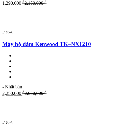
₫
₫
1,290,000
2,150,000
-15%
Máy bộ đàm Kenwood TK–NX1210
- Nhật bản
₫
₫
2,250,000
2,650,000
-18%