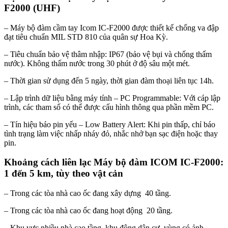
F2000 (UHF)
– Máy bộ đàm cầm tay Icom IC-F2000 được thiết kế chống va đập
đạt tiêu chuẩn MIL STD 810 của quân sự Hoa Kỳ.
– Tiêu chuẩn bảo vệ thâm nhập: IP67 (bảo vệ bụi và chống thấm
nước). Không thấm nước trong 30 phút ở độ sâu một mét.
– Thời gian sử dụng đến 5 ngày, thời gian đàm thoại liên tục 14h.
– Lập trình dữ liệu bằng máy tính – PC Programmable: Với cáp lập
trình, các tham số có thể được cấu hình thông qua phần mềm PC.
– Tín hiệu báo pin yếu – Low Battery Alert: Khi pin thấp, chỉ báo
tình trạng làm việc nhấp nháy đỏ, nhắc nhở bạn sạc điện hoặc thay
pin.
Khoảng cách liên lạc Máy bộ đàm ICOM IC-F2000:
1 đến 5 km, tùy theo vật cản
– Trong các tòa nhà cao ốc đang xây dựng 40 tầng.
– Trong các tòa nhà cao ốc đang hoạt động 20 tầng.
– Khu vực nhiều nhà cao tầng, khu đông dân cư, vùng có ảnh