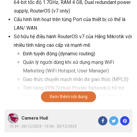
64-bit tốc độ 1.7GHz, RAM 4 GB, Dual redundant power
supply, RouterOS (v7 only)
Cấu hình linh hoạt trên từng Port của thiết bị có thể là
LAN/ WAN.
Sở hữu hệ điều hành RouterOS v7 của Hãng Mikrotik với
nhiều tính năng cao cấp và mạnh mẽ:
Định tuyến động (dynamic routing)
Quản lý người dùng khi sử dụng mạng WiFi
Marketing (WiFi Hotspot, User Manager)
Giao thức chuyển mạch nhãn đa giao thức (MPLS)
Tính năng VPN (Virtual Private Networks) hỗ trợ
nhiều giao thức IPsec, L2TP, OpenVPN, PPPoE…
Xem thêm nội dung
Hỗ trợ chất lượng dịch vụ nâng cao (QoS)
Thiết lập load Balancing với 8 phương thức cân
Camera Huế
bằng tải khác nhau
15:39 - 20/12/2023 - 15:56 - 20/12/2023
Tường lửa, Giám sát theo thời gian thực.