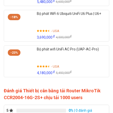
₫
₫
5,480,000
6,600,000
Bộ phát WiFi 6 Ubiquiti UniFi U6 Plus | U6+
-18%
- USA
₫
₫
3,690,000
4,500,000
Bộ phát wifi UniFi AC Pro (UAP-AC-Pro)
-23%
- USA
Ứng dụng thực tế của MikroTik CCR2004-
₫
₫
4,180,000
5,450,000
16G-2S+
Đánh giá Thiết bị cân bằng tải Router MikroTik
MikroTik CCR2004-15G-2S+ là router cân bằng tải chuyên
CCR2004-16G-2S+ chịu tải 1000 users
dụng cho các dự án khách sạn, homestay, trường đại học,
bệnh viện, biệt thự liền kề…. MikroTik CCR2004-16G-2S+
5
0%
| 0 đánh giá
cung cấp hiệu năng xử lý mạnh mẽ, hỗ trợ nhiều giao thức