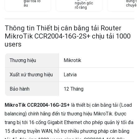
giải toả lo
dùng từ
nguồn gốc
âu
chuyên
rõ ràng
Thông tin Thiết bị cân bằng tải Router
MikroTik CCR2004-16G-2S+ chịu tải 1000
users
Thương hiệu
Mikrotik
Xuất xứ thương hiệu
Latvia
Bảo hành
12 Tháng
MikroTik CCR2004-16G-2S+
là thiết bị cân bằng tải (Load
balancing) chính hãng đến từ thương hiệu MikroTik. Được
trang bị tới 16 cổng Gigabit Ethernet cho phép quản lý tối đa
15 đường truyền WAN, hỗ trợ nhiều phương pháp cân bằng