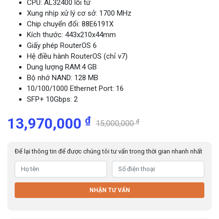
CPU: AL32400 lõi tứ
Xung nhịp xử lý cơ sở: 1700 MHz
Chip chuyển đổi: 88E6191X
Kích thước: 443x210x44mm
Giấy phép RouterOS 6
Hệ điều hành RouterOS (chỉ v7)
Dung lượng RAM:4 GB
Bộ nhớ NAND: 128 MB
10/100/1000 Ethernet Port: 16
SFP+ 10Gbps: 2
₫
13,970,000
₫
15,000,000
Để lại thông tin để được chúng tôi tư vấn trong thời gian nhanh nhất
NHẬN TƯ VẤN