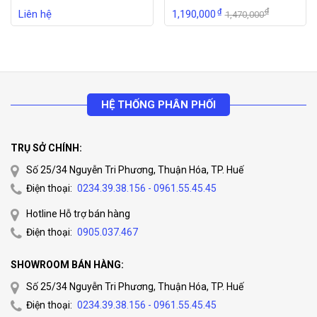
thiết bị CCR1009-7G-1C-1S+ và
₫
₫
Liên hệ
1,190,000
1,470,000
CCR2004-16G-2S+
Dưới đây là bảng so sánh hiệu suất hoạt động
của
CCR1009-7G-1C-1S+
và
CCR2004-16G-2S+
nhằm
giúp bạn đọc có cái nhìn tổng quan hơn về hiệu suất của
HỆ THỐNG PHÂN PHỐI
CCR2004 giúp người dùng đưa ra lựa chọn phù hợp với nhu
cầu của mình.
TRỤ SỞ CHÍNH:
Số 25/34 Nguyễn Tri Phương, Thuận Hóa, TP. Huế
Điện thoại:
0234.39.38.156 - 0961.55.45.45
Hotline Hỗ trợ bán hàng
Điện thoại:
0905.037.467
SHOWROOM BÁN HÀNG:
Bảng so sánh hiệu suất hoạt động của CCR1009-7G-1C-1S+
(phải) và CCR2004-16G-2S+ (trái)
Số 25/34 Nguyễn Tri Phương, Thuận Hóa, TP. Huế
Điện thoại:
0234.39.38.156 - 0961.55.45.45