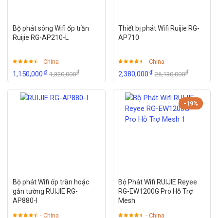
Thông số kỹ thuật
MikroTik CCR2004-
16G-2S+
Bộ phát sóng Wifi ốp trần
Thiết bị phát Wifi Ruijie RG-
Mã sản phẩm CCR2004-16G-2S+
Ruijie RG-AP210-L
AP710
Kiến ​​​​trúc: ARM 64bit
- China
- China
CPU: AL32400 lõi tứ
₫
₫
₫
₫
1,150,000
2,380,000
1,320,000
26,130,000
Xung nhịp xử lý cơ sở: 1700 MHz
Chip chuyển đổi: 88E6191X
-19%
Kích thước: 443x210x44mm
Giấy phép RouterOS 6
Hệ điều hành RouterOS (chỉ v7)
Dung lượng RAM:4 GB
Bộ nhớ NAND: 128 MB
10/100/1000 Ethernet Port: 16
Bộ phát Wifi ốp trần hoặc
Bộ Phát Wifi RUIJIE Reyee
SFP+ 10Gbps: 2
gắn tường RUIJIE RG-
RG-EW1200G Pro Hỗ Trợ
AP880-I
Mesh
Bảng so sánh hiệu suất hoạt động giữa 2
- China
- China