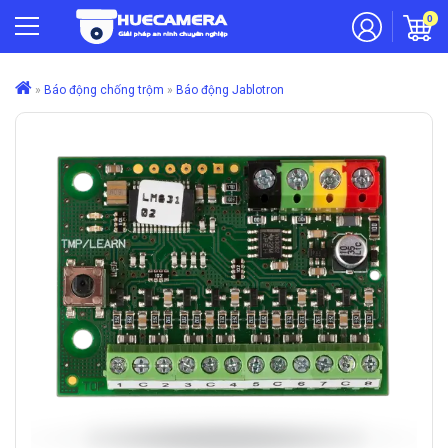
0
»
Báo động chống trộm
»
Báo động Jablotron