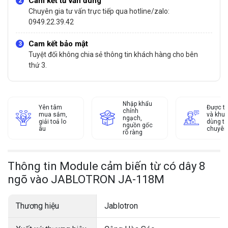
Cam kết tư vấn đúng
Chuyên gia tư vấn trực tiếp qua hotline/zalo:
0949.22.39.42
Cam kết bảo mật
Tuyệt đối không chia sẻ thông tin khách hàng cho bên
thứ 3.
Nhập khẩu
Yên tâm
Được tư
chính
mua sắm,
và khu
ngạch,
giải toả lo
dùng từ
nguồn gốc
âu
chuyên
rõ ràng
Thông tin Module cảm biến từ có dây 8
ngõ vào JABLOTRON JA-118M
Thương hiệu
Jablotron