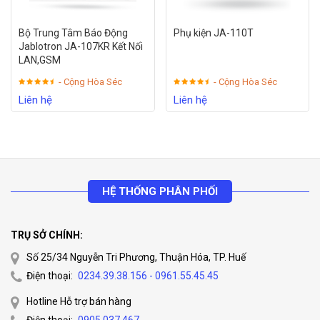
Bộ Trung Tâm Báo Động
Phụ kiện JA-110T
Jablotron JA-107KR Kết Nối
LAN,GSM
- Cộng Hòa Séc
- Cộng Hòa Séc
Liên hệ
Liên hệ
HỆ THỐNG PHÂN PHỐI
TRỤ SỞ CHÍNH:
Số 25/34 Nguyễn Tri Phương, Thuận Hóa, TP. Huế
Điện thoại:
0234.39.38.156 - 0961.55.45.45
Hotline Hỗ trợ bán hàng
Điện thoại:
0905.037.467