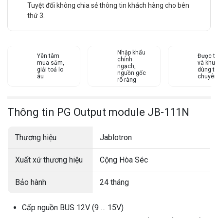
Tuyệt đối không chia sẻ thông tin khách hàng cho bên
thứ 3.
Nhập khẩu
Yên tâm
Được tư
chính
mua sắm,
và khu
ngạch,
giải toả lo
dùng từ
nguồn gốc
âu
chuyên
rõ ràng
Thông tin PG Output module JB-111N
Thương hiệu
Jablotron
Xuất xứ thương hiệu
Cộng Hòa Séc
Bảo hành
24 tháng
Cấp nguồn BUS 12V (9 … 15V)