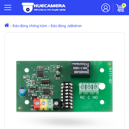
0
»
Báo động chống trộm
»
Báo động Jablotron